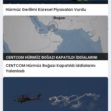
Hürmüz Gerilimi Küresel Piyasaları Vurdu
SIYASET
SPOR
TEKNOLOJI
YAŞAM
CENTCOM Hürmüz Boğazı Kapatıldı İddialarını
Yalanladı