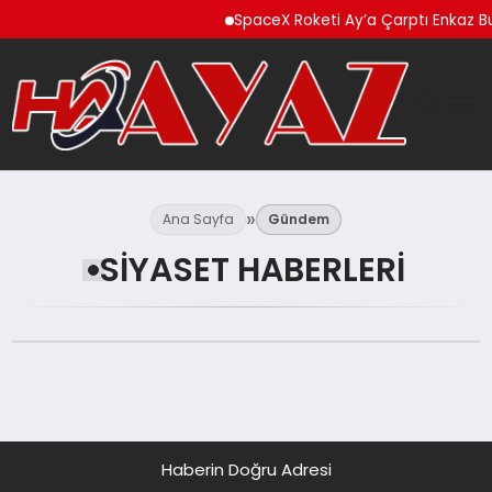
SpaceX Roketi Ay’a Çarptı Enkaz Bul
GÜNDEM
Ana Sayfa
Gündem
DÜNYA
SIYASET HABERLERI
EĞITIM
EKONOMI
MAGAZIN
Haberin Doğru Adresi
SAĞLIK