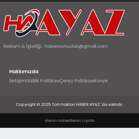
SIYASET
SPOR
Reklam & İşbirliği :
habersonuclari@gmail.com
TEKNOLOJI
YAŞAM
Hakkımızda
İletişim
Gizlilik Politikası
Çerez Politikası
Künye
Copyright © 2025 Tüm hakları HABER AYAZ 'da saklıdır.
Mersin Haber
Mersin Lojistik