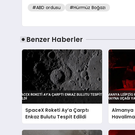
#ABD ordusu
#Hürmüz Boğazı
Benzer Haberler
SpaceX Roketi Ay’a Çarptı
Almanya 
Enkaz Bulutu Tespit Edildi
Havaliman
Ukrayna 
Patlayıcı