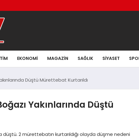
ITIM
EKONOMI
MAGAZIN
SAĞLIK
SIYASET
SPO
kınlarında Düştü Mürettebat Kurtarıldı
Boğazı Yakınlarında Düştü
da düştü. 2 mürettebatın kurtarıldığı olayda düşme nedeni