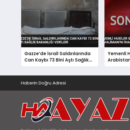
Gazze’de İsrail Saldırılarında
Yemenli H
Can Kaybı 73 Bini Aştı Sağlık
Arabista
Bakanlığı Verileri
Havaliman
Haberin Doğru Adresi