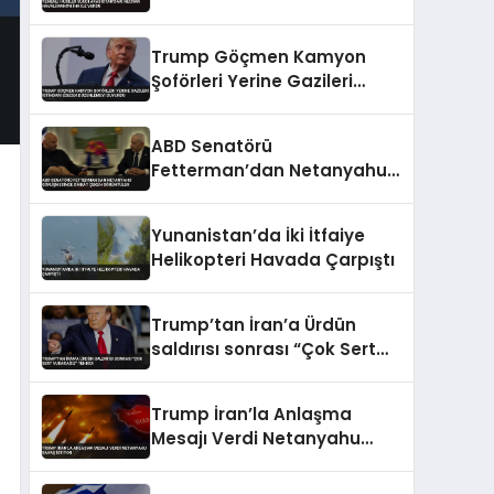
Havalimanı’nı İHA ile Vurdu
Trump Göçmen Kamyon
Şoförleri Yerine Gazileri
İstihdam Edecek
Düzenlemeyi Duyurdu
ABD Senatörü
Fetterman’dan Netanyahu
görüşmesinde dikkat çeken
görüntüler
Yunanistan’da İki İtfaiye
Helikopteri Havada Çarpıştı
Trump’tan İran’a Ürdün
saldırısı sonrası “Çok Sert
Vuracağız” Tehdidi
Trump İran’la Anlaşma
Mesajı Verdi Netanyahu
Savaş İstiyor