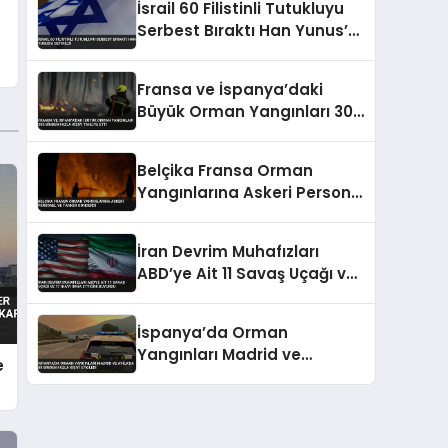
İsrail 60 Filistinli Tutukluyu
Serbest Bıraktı Han Yunus’a
Getirildi
Fransa ve İspanya’daki
Büyük Orman Yangınları 300
Binden Fazla Kişiyi Tahliye
Etti
Belçika Fransa Orman
Yangınlarına Askeri Personel
ve Tanker Gönderdi
İran Devrim Muhafızları
ABD’ye Ait 11 Savaş Uçağı ve
17 İHA’yı İmha Ettiğini
Duyurdu
İspanya’da Orman
Yangınları Madrid ve
e
Avila’da 88 Binden Fazla
Kişiyi Etkiledi