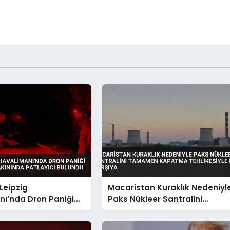
Leipzig
Macaristan Kuraklık Nedeniyl
ı’nda Dron Paniği
Paks Nükleer Santralini
Uçağı Yakınında
Tamamen Kapatma
 Bulundu
Tehlikesiyle Karşı Karşıya