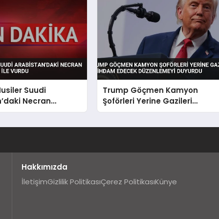
usiler Suudi
Trump Göçmen Kamyon
n’daki Necran
Şoförleri Yerine Gazileri
ı’nı İHA ile Vurdu
İstihdam Edecek Düzenlemey
Duyurdu
Hakkımızda
İletişim
Gizlilik Politikası
Çerez Politikası
Künye