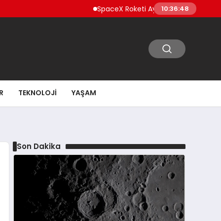
SpaceX Roketi Ay’a Çarptı Enkaz Bulutu Te
10:36:49
R
TEKNOLOJI
YAŞAM
Son Dakika