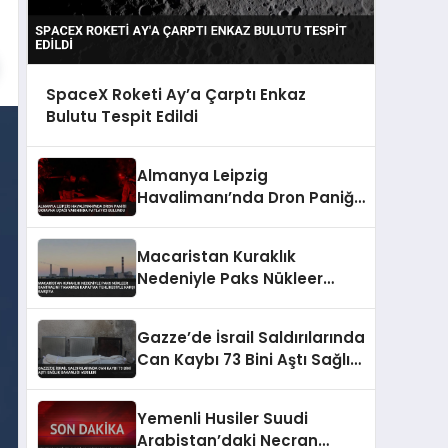
SpaceX Roketi Ay’a Çarptı Enkaz
Bulutu Tespit Edildi
Almanya Leipzig
Havalimanı’nda Dron Paniği
Ukrayna Uçağı Yakınında
Patlayıcı Bulundu
Macaristan Kuraklık
Nedeniyle Paks Nükleer
Santralini Tamamen
Kapatma Tehlikesiyle Karşı
Gazze’de İsrail Saldırılarında
Karşıya
Can Kaybı 73 Bini Aştı Sağlık
Bakanlığı Verileri
Yemenli Husiler Suudi
Arabistan’daki Necran