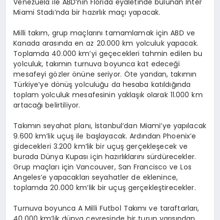
Venezuela ile ABD’nin Florida eyaletinde bulunan Inter
Miami Stadı’nda bir hazırlık maçı yapacak.
Milli takım, grup maçlarını tamamlamak için ABD ve
Kanada arasında en az 20.000 km yolculuk yapacak.
Toplamda 40.000 km’yi geçecekleri tahmin edilen bu
yolculuk, takımın turnuva boyunca kat edeceği
mesafeyi gözler önüne seriyor. Öte yandan, takımın
Türkiye’ye dönüş yolculuğu da hesaba katıldığında
toplam yolculuk mesafesinin yaklaşık olarak 11.000 km
artacağı belirtiliyor.
Takımın seyahat planı, İstanbul’dan Miami’ye yapılacak
9.600 km’lik uçuş ile başlayacak. Ardından Phoenix’e
gidecekleri 3.200 km’lik bir uçuş gerçekleşecek ve
burada Dünya Kupası için hazırlıklarını sürdürecekler.
Grup maçları için Vancouver, San Francisco ve Los
Angeles’e yapacakları seyahatler de eklenince,
toplamda 20.000 km’lik bir uçuş gerçekleştirecekler.
Turnuva boyunca A Milli Futbol Takımı ve taraftarları,
40.000 km’lik dünya çevresinde bir turun yarısından