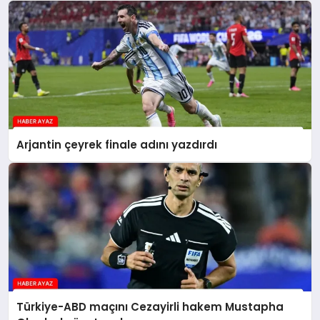
Arjantin çeyrek finale adını yazdırdı
Türkiye-ABD maçını Cezayirli hakem Mustapha