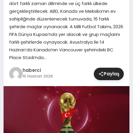
dört farklı zaman diliminde ve üç farklı ülkede
gerçekleştirilecek. ABD, Kanada ve Meksika’nın ev
SIYASET
sahipliğinde düzenlenecek turnuvada, 16 farklı
şehirde maçlar oynanacak. A Milli Futbol Takımı, 2026
SPOR
FIFA Dünya Kupası’nda yer alacak ve grup maçlarını
farklı şehirlerde oynayacak. Avustralya ile 14
TEKNOLOJI
Haziran’da Kanada’nın Vancouver şehrindeki BC
Place Stadı’nda…
YAŞAM
haberci
Paylaş
10 Haziran 2026