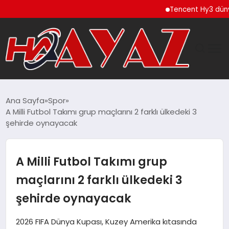
Tencent Hy3 dünya gen
GÜNDEM
Ana Sayfa
Spor
A Milli Futbol Takımı grup maçlarını 2 farklı ülkedeki 3
DÜNYA
şehirde oynayacak
EĞITIM
A Milli Futbol Takımı grup
EKONOMI
maçlarını 2 farklı ülkedeki 3
şehirde oynayacak
MAGAZIN
2026 FIFA Dünya Kupası, Kuzey Amerika kıtasında
SAĞLIK