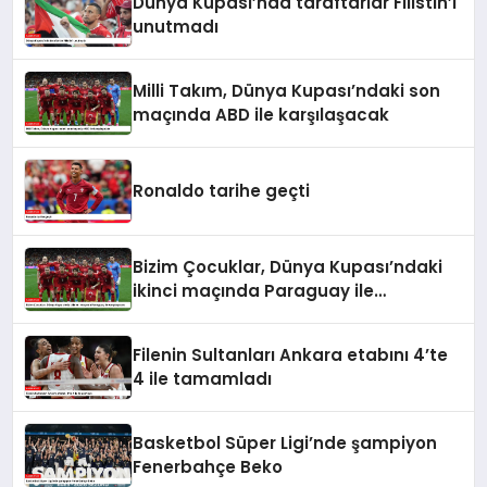
Dünya Kupası’nda taraftarlar Filistin’i
unutmadı
Milli Takım, Dünya Kupası’ndaki son
maçında ABD ile karşılaşacak
Ronaldo tarihe geçti
Bizim Çocuklar, Dünya Kupası’ndaki
ikinci maçında Paraguay ile
karşılaşacak
Filenin Sultanları Ankara etabını 4’te
4 ile tamamladı
Basketbol Süper Ligi’nde şampiyon
Fenerbahçe Beko