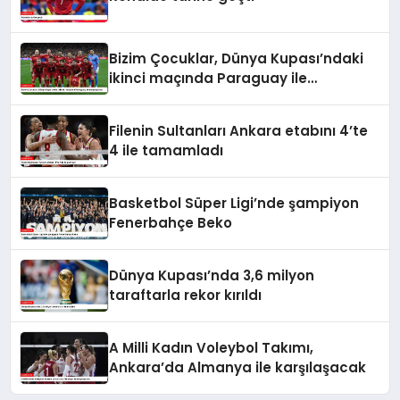
Bizim Çocuklar, Dünya Kupası’ndaki
ikinci maçında Paraguay ile
karşılaşacak
Filenin Sultanları Ankara etabını 4’te
4 ile tamamladı
Basketbol Süper Ligi’nde şampiyon
Fenerbahçe Beko
Dünya Kupası’nda 3,6 milyon
taraftarla rekor kırıldı
A Milli Kadın Voleybol Takımı,
Ankara’da Almanya ile karşılaşacak