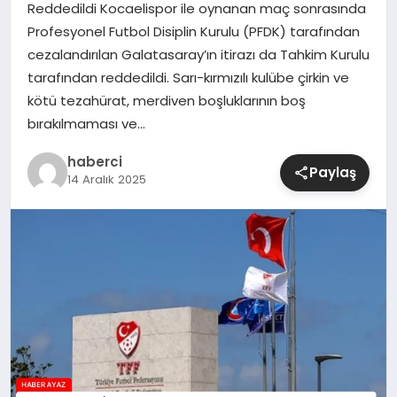
Reddedildi Kocaelispor ile oynanan maç sonrasında
Profesyonel Futbol Disiplin Kurulu (PFDK) tarafından
SIYASET
cezalandırılan Galatasaray’ın itirazı da Tahkim Kurulu
tarafından reddedildi. Sarı-kırmızılı kulübe çirkin ve
SPOR
kötü tezahürat, merdiven boşluklarının boş
bırakılmaması ve…
TEKNOLOJI
haberci
Paylaş
YAŞAM
14 Aralık 2025