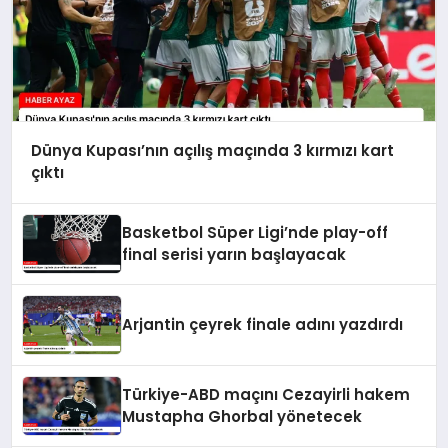
Dünya Kupası’nın açılış maçında 3 kırmızı kart
çıktı
Basketbol Süper Ligi’nde play-off
final serisi yarın başlayacak
Arjantin çeyrek finale adını yazdırdı
Türkiye-ABD maçını Cezayirli hakem
Mustapha Ghorbal yönetecek