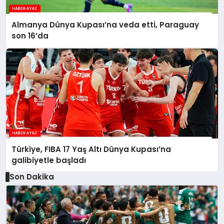
Almanya Dünya Kupası’na veda etti, Paraguay
son 16’da
Türkiye, FIBA 17 Yaş Altı Dünya Kupası’na
galibiyetle başladı
Son Dakika