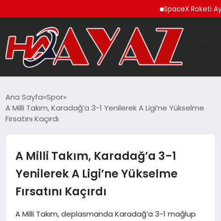
SpaceX Roketi Ay’a Çarp
GÜNDEM
Ana Sayfa
Spor
A Milli Takım, Karadağ’a 3-1 Yenilerek A Ligi’ne Yükselme
DÜNYA
Fırsatını Kaçırdı
EĞITIM
A Milli Takım, Karadağ’a 3-1
EKONOMI
Yenilerek A Ligi’ne Yükselme
Fırsatını Kaçırdı
MAGAZIN
A Milli Takım, deplasmanda Karadağ’a 3-1 mağlup
SAĞLIK