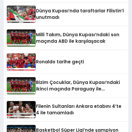
Dünya Kupası’nda taraftarlar Filistin’i
unutmadı
Milli Takım, Dünya Kupası’ndaki son
maçında ABD ile karşılaşacak
Ronaldo tarihe geçti
Bizim Çocuklar, Dünya Kupası’ndaki
ikinci maçında Paraguay ile
karşılaşacak
Filenin Sultanları Ankara etabını 4’te
4 ile tamamladı
Basketbol Süper Ligi’nde şampiyon