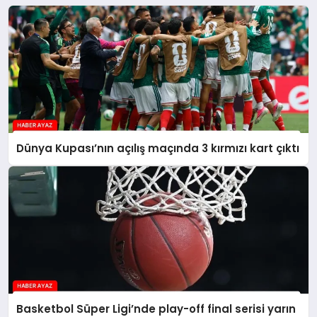
Dünya Kupası’nın açılış maçında 3 kırmızı kart çıktı
Basketbol Süper Ligi’nde play-off final serisi yarın