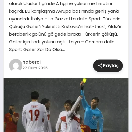
olarak Uluslar Ligi’nde A Ligi’ne yükselme fırsatını
kaçırdı. Bu karşılaşma Avrupa basınında geniş yankı
SIYASET
uyandırdı. İtalya – La Gazzetta dello Sport: Türklerin
Çöküşü Galler’i Yükseltti Krstovic’in hat-trick’i, Yıldız’ın
SPOR
beraberlik golünü gölgede bıraktı. Türklerin çöküşü,
Galler için terfi yolunu açtı. İtalya – Corriere dello
TEKNOLOJI
Sport: Galler Zor Da Olsa…
YAŞAM
haberci
Paylaş
22 Ekim 2025