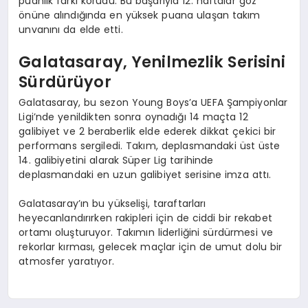
puanlık farkı korudu. Bu başarıyla 12. haftalar göz
önüne alındığında en yüksek puana ulaşan takım
unvanını da elde etti.
Galatasaray, Yenilmezlik Serisini
Sürdürüyor
Galatasaray, bu sezon Young Boys’a UEFA Şampiyonlar
Ligi’nde yenildikten sonra oynadığı 14 maçta 12
galibiyet ve 2 beraberlik elde ederek dikkat çekici bir
performans sergiledi. Takım, deplasmandaki üst üste
14. galibiyetini alarak Süper Lig tarihinde
deplasmandaki en uzun galibiyet serisine imza attı.
Galatasaray’ın bu yükselişi, taraftarları
heyecanlandırırken rakipleri için de ciddi bir rekabet
ortamı oluşturuyor. Takımın liderliğini sürdürmesi ve
rekorlar kırması, gelecek maçlar için de umut dolu bir
atmosfer yaratıyor.