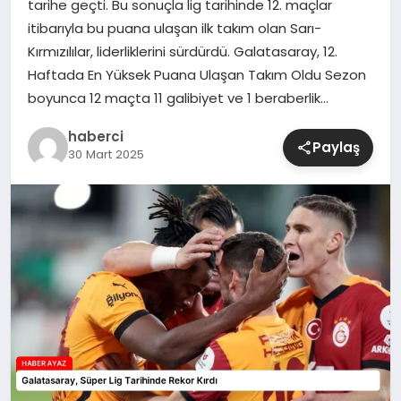
tarihe geçti. Bu sonuçla lig tarihinde 12. maçlar
itibarıyla bu puana ulaşan ilk takım olan Sarı-
SIYASET
Kırmızılılar, liderliklerini sürdürdü. Galatasaray, 12.
Haftada En Yüksek Puana Ulaşan Takım Oldu Sezon
SPOR
boyunca 12 maçta 11 galibiyet ve 1 beraberlik…
TEKNOLOJI
haberci
Paylaş
30 Mart 2025
YAŞAM