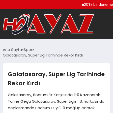
20’lik bir deneme olsun
GÜNDEM
Ana Sayfa
Spor
Galatasaray, Süper Lig Tarihinde Rekor Kırdı
DÜNYA
EĞITIM
Galatasaray, Süper Lig Tarihinde
Rekor Kırdı
EKONOMI
Galatasaray, Bodrum FK Karşısında 1-0 Kazanarak
MAGAZIN
Tarihe Geçti Galatasaray, Süper Lig’in 13. haftasında
deplasmanda Bodrum FK’yı 1-0 mağlup ederek
SAĞLIK