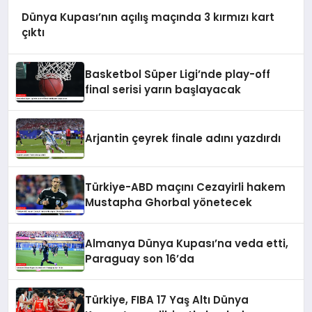
Dünya Kupası’nın açılış maçında 3 kırmızı kart
çıktı
Basketbol Süper Ligi’nde play-off
final serisi yarın başlayacak
Arjantin çeyrek finale adını yazdırdı
Türkiye-ABD maçını Cezayirli hakem
Mustapha Ghorbal yönetecek
Almanya Dünya Kupası’na veda etti,
Paraguay son 16’da
Türkiye, FIBA 17 Yaş Altı Dünya