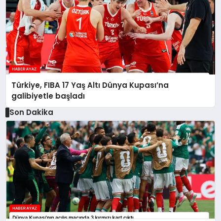
Türkiye, FIBA 17 Yaş Altı Dünya Kupası’na
galibiyetle başladı
Son Dakika