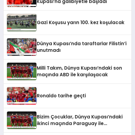
Kupası’na galibiyetle başladı
Gazi Koşusu yarın 100. kez koşulacak
Dünya Kupası’nda taraftarlar Filistin’i
unutmadı
Milli Takım, Dünya Kupası’ndaki son
maçında ABD ile karşılaşacak
Ronaldo tarihe geçti
Bizim Çocuklar, Dünya Kupası’ndaki
ikinci maçında Paraguay ile
karşılaşacak