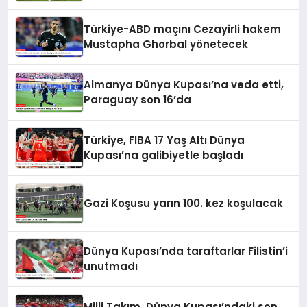
Türkiye-ABD maçını Cezayirli hakem
Mustapha Ghorbal yönetecek
Almanya Dünya Kupası’na veda etti,
Paraguay son 16’da
Türkiye, FIBA 17 Yaş Altı Dünya
Kupası’na galibiyetle başladı
Gazi Koşusu yarın 100. kez koşulacak
Dünya Kupası’nda taraftarlar Filistin’i
unutmadı
Milli Takım, Dünya Kupası’ndaki son