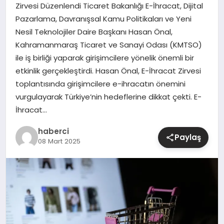
Zirvesi Düzenlendi Ticaret Bakanlığı E-İhracat, Dijital
Pazarlama, Davranışsal Kamu Politikaları ve Yeni
SIYASET
Nesil Teknolojiler Daire Başkanı Hasan Önal,
Kahramanmaraş Ticaret ve Sanayi Odası (KMTSO)
SPOR
ile iş birliği yaparak girişimcilere yönelik önemli bir
etkinlik gerçekleştirdi. Hasan Önal, E-İhracat Zirvesi
TEKNOLOJI
toplantısında girişimcilere e-ihracatın önemini
vurgulayarak Türkiye’nin hedeflerine dikkat çekti. E-
YAŞAM
İhracat…
haberci
Paylaş
08 Mart 2025