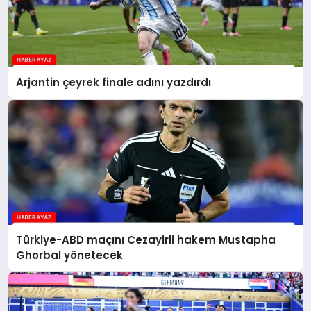
Arjantin çeyrek finale adını yazdırdı
Türkiye-ABD maçını Cezayirli hakem Mustapha
Ghorbal yönetecek