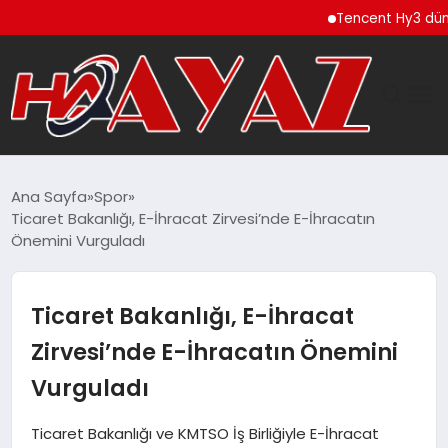
Tencent Hy3 dünya ge
GÜNDEM
Ana Sayfa
Spor
Ticaret Bakanlığı, E-İhracat Zirvesi’nde E-İhracatın
DÜNYA
Önemini Vurguladı
EĞITIM
Ticaret Bakanlığı, E-İhracat
EKONOMI
Zirvesi’nde E-İhracatın Önemini
Vurguladı
MAGAZIN
Ticaret Bakanlığı ve KMTSO İş Birliğiyle E-İhracat
SAĞLIK