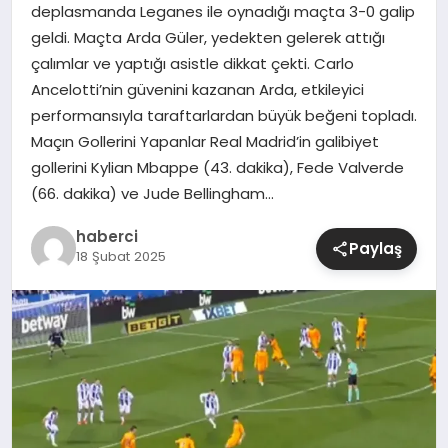
deplasmanda Leganes ile oynadığı maçta 3-0 galip
geldi. Maçta Arda Güler, yedekten gelerek attığı
SIYASET
çalımlar ve yaptığı asistle dikkat çekti. Carlo
Ancelotti’nin güvenini kazanan Arda, etkileyici
SPOR
performansıyla taraftarlardan büyük beğeni topladı.
Maçın Gollerini Yapanlar Real Madrid’in galibiyet
TEKNOLOJI
gollerini Kylian Mbappe (43. dakika), Fede Valverde
(66. dakika) ve Jude Bellingham…
YAŞAM
haberci
Paylaş
18 Şubat 2025