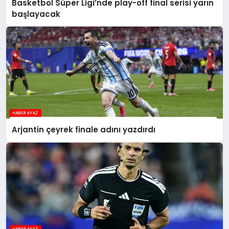
Basketbol Süper Ligi’nde play-off final serisi yarın
başlayacak
Arjantin çeyrek finale adını yazdırdı