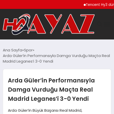
Tencent Hy3 dünya g
GÜNDEM
Ana Sayfa
Spor
Arda Güler’in Performansıyla Damga Vurduğu Maçta Real
DÜNYA
Madrid Leganes’i 3-0 Yendi
EĞITIM
Arda Güler’in Performansıyla
EKONOMI
Damga Vurduğu Maçta Real
Madrid Leganes’i 3-0 Yendi
MAGAZIN
Arda Güler’in Büyük Başarısı Real Madrid,
SAĞLIK