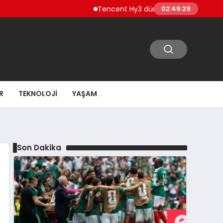
Tencent Hy3 dünya genelinde kullanıma s
02:49:30
R
TEKNOLOJI
YAŞAM
Son Dakika