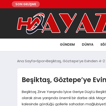
SON GELİŞME
GÜNDEM
DÜNYA
EĞ
Ana Sayfa
Spor
Beşiktaş, Göztepe’ye Evinden 4-2
Beşiktaş, Göztepe’ye Ev
Beşiktaş Zirve Yarışında İyice Geriye Düştü Beşi
olarak zirve yarışında önemli bir darbe aldı. Maçın
kalesinde gördüğü gollerle sahadan mağlubiyetle a