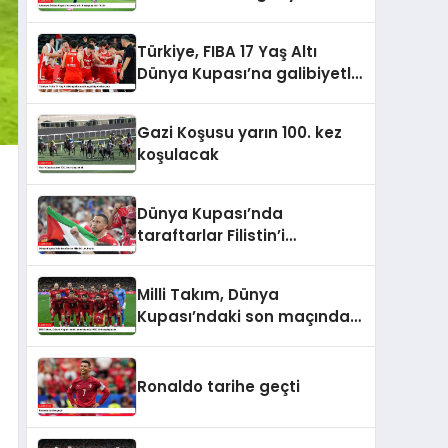
16’da
Türkiye, FIBA 17 Yaş Altı
Dünya Kupası’na galibiyetle
başladı
Gazi Koşusu yarın 100. kez
koşulacak
Dünya Kupası’nda
taraftarlar Filistin’i
unutmadı
Milli Takım, Dünya
Kupası’ndaki son maçında
ABD ile karşılaşacak
Ronaldo tarihe geçti