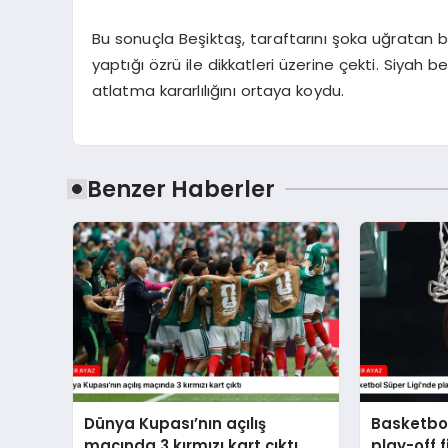
Bu sonuçla Beşiktaş, taraftarını şoka uğratan 
yaptığı özrü ile dikkatleri üzerine çekti. Siyah be
atlatma kararlılığını ortaya koydu.
Benzer Haberler
Dünya Kupası’nın açılış
Basketbol
maçında 3 kırmızı kart çıktı
play-off f