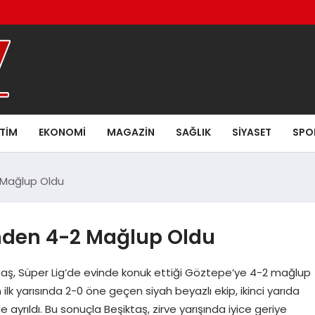
ITIM
EKONOMI
MAGAZIN
SAĞLIK
SIYASET
SPO
 Mağlup Oldu
inden 4-2 Mağlup Oldu
ktaş, Süper Lig’de evinde konuk ettiği Göztepe’ye 4-2 mağlup
 ilk yarısında 2-0 öne geçen siyah beyazlı ekip, ikinci yarıda
yrıldı. Bu sonuçla Beşiktaş, zirve yarışında iyice geriye