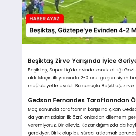
Beşiktaş Zirve Yarışında İyice Geri
Beşiktaş, Süper Lig’de evinde konuk ettiği Göz
aldı. Maçın ilk yarısında 2-0 öne geçen siyah be
mağlubiyetle ayrıldı. Bu sonuçla Beşiktaş, zirve
Gedson Fernandes Taraftarından Öz
Maç sonunda taraftarının karşısına çıkan Gedso
da yanımızdalar, ilk özrü onlardan dilemem gere
veremiyoruz. Bir aileyiz. Kazandığımızda da ka
gerekiyor. Birlik olup bu süreci atlatmak zorund