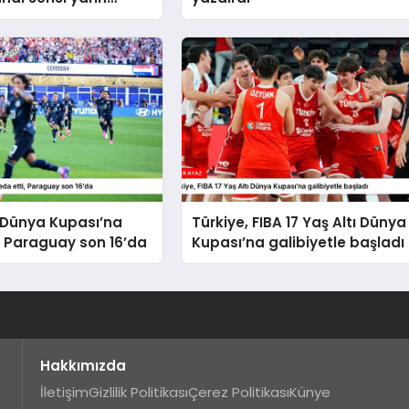
ak
Dünya Kupası’na
Türkiye, FIBA 17 Yaş Altı Dünya
, Paraguay son 16’da
Kupası’na galibiyetle başladı
Hakkımızda
İletişim
Gizlilik Politikası
Çerez Politikası
Künye