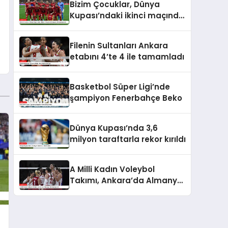
Bizim Çocuklar, Dünya
Kupası’ndaki ikinci maçında
Paraguay ile karşılaşacak
Filenin Sultanları Ankara
etabını 4’te 4 ile tamamladı
Basketbol Süper Ligi’nde
şampiyon Fenerbahçe Beko
Dünya Kupası’nda 3,6
milyon taraftarla rekor kırıldı
A Milli Kadın Voleybol
Takımı, Ankara’da Almanya
ile karşılaşacak