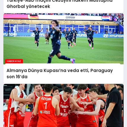
Türkiye-ABD maçını Cezayirli hakem Mustapha
Ghorbal yönetecek
Almanya Dünya Kupası’na veda etti, Paraguay
son 16’da