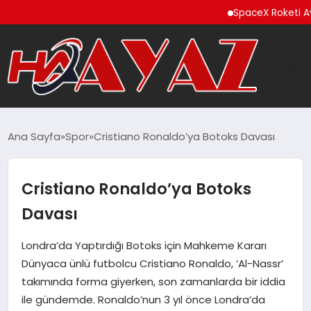
SpaceX Roketi Ay’a Çar
GÜNDEM
Ana Sayfa
Spor
Cristiano Ronaldo’ya Botoks Davası
DÜNYA
Cristiano Ronaldo’ya Botoks
EĞITIM
Davası
EKONOMI
Londra’da Yaptırdığı Botoks için Mahkeme Kararı
Dünyaca ünlü futbolcu Cristiano Ronaldo, ‘Al-Nassr’
MAGAZIN
takımında forma giyerken, son zamanlarda bir iddia
ile gündemde. Ronaldo’nun 3 yıl önce Londra’da
SAĞLIK