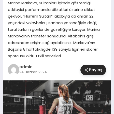
Marina Markova, Sultanlar Ligi’nde gösterdiği
etkileyici performansla dikkatleri üzerine dikkat
SIYASET
çekiyor. “Hürrem Sultan” lakabıyla da anılan 22
yaşındaki voleybolcu, sadece yeteneğiyle değil,
SPOR
taraftarların gönlünde güzelliğiyle kuruyor. Marina
Markova’nın transfer sonucuna Alfabahis giriş
TEKNOLOJI
adresinden erişim sağlayabilirsiniz. Markova’nın
Başarısı 8 haftalık ligde 139 sayıyla ligin en skorer
YAŞAM
sporcusu oldu. Etkili servisleri…
admin
Paylaş
24 Haziran 2024