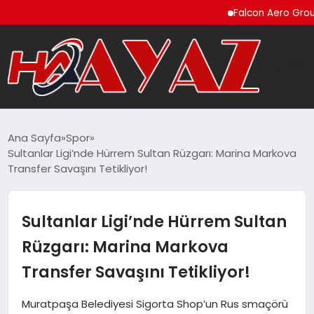
Falcon Aero Group, Küre
GÜNDEM
Ana Sayfa
Spor
Sultanlar Ligi’nde Hürrem Sultan Rüzgarı: Marina Markova
DÜNYA
Transfer Savaşını Tetikliyor!
EĞITIM
Sultanlar Ligi’nde Hürrem Sultan
EKONOMI
Rüzgarı: Marina Markova
Transfer Savaşını Tetikliyor!
MAGAZIN
Muratpaşa Belediyesi Sigorta Shop’un Rus smaçörü
SAĞLIK