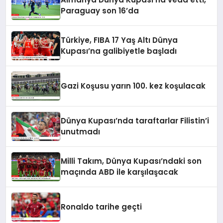
Paraguay son 16’da
Türkiye, FIBA 17 Yaş Altı Dünya
Kupası’na galibiyetle başladı
Gazi Koşusu yarın 100. kez koşulacak
Dünya Kupası’nda taraftarlar Filistin’i
unutmadı
Milli Takım, Dünya Kupası’ndaki son
maçında ABD ile karşılaşacak
Ronaldo tarihe geçti