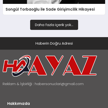
Songül Torbaoğlu ile Sade Girişimcilik Hikayesi
SIYASET
SPOR
Daha fazla içerik yok...
TEKNOLOJI
Haberin Doğru Adresi
YAŞAM
Reklam & İşbirliği :
habersonuclari@gmail.com
Hakkımızda