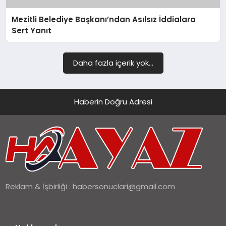
Mezitli Belediye Başkanı’ndan Asılsız İddialara
SIYASET
Sert Yanıt
SPOR
Daha fazla içerik yok...
TEKNOLOJI
YAŞAM
Haberin Doğru Adresi
Reklam & İşbirliği :
habersonuclari@gmail.com