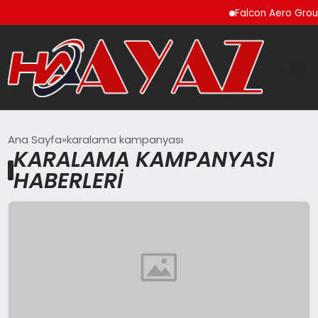
Falcon Aero Group,
GÜNDEM
Ana Sayfa
karalama kampanyası
KARALAMA KAMPANYASI
DÜNYA
HABERLERI
EĞITIM
EKONOMI
MAGAZIN
SAĞLIK