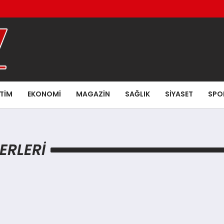
ITIM
EKONOMI
MAGAZIN
SAĞLIK
SIYASET
SPO
ERLERI