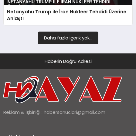
Netanyahu Trump ile İran Nükleer Tehdidi Üzerine
SIYASET
Anlaştı
SPOR
Daha fazla içerik yok...
TEKNOLOJI
YAŞAM
Haberin Doğru Adresi
Reklam & İşbirliği :
habersonuclari@gmail.com