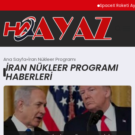
SpaceX Roketi Ay’a
GÜNDEM
Ana Sayfa
İran Nükleer Programı
İRAN NÜKLEER PROGRAMI
DÜNYA
HABERLERI
EĞITIM
EKONOMI
MAGAZIN
SAĞLIK