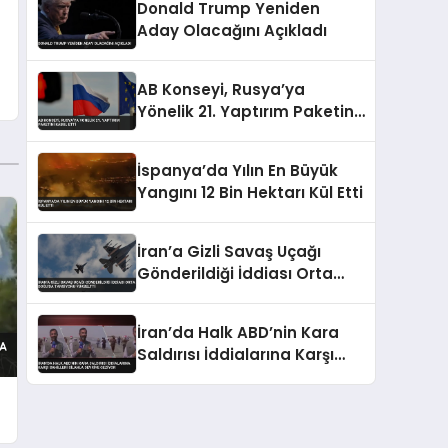
Donald Trump Yeniden
Aday Olacağını Açıkladı
AB Konseyi, Rusya’ya
Yönelik 21. Yaptırım Paketini
Kabul Etti
İspanya’da Yılın En Büyük
Yangını 12 Bin Hektarı Kül Etti
İran’a Gizli Savaş Uçağı
Gönderildiği İddiası Orta
Doğu’da Tansiyonu Yükseltti
İran’da Halk ABD’nin Kara
Saldırısı İddialarına Karşı
Sahilleri Silahla Devriye
Geziyor