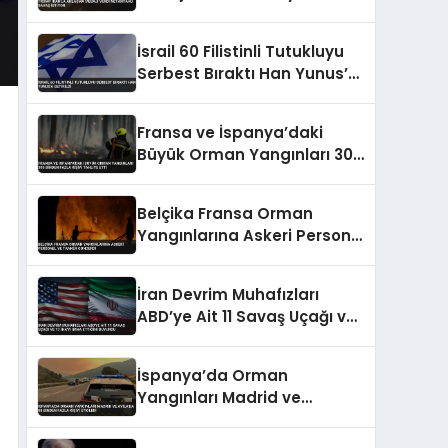
Savaş İstiyor
İsrail 60 Filistinli Tutukluyu
Serbest Bıraktı Han Yunus’a
Getirildi
Fransa ve İspanya’daki
Büyük Orman Yangınları 300
Binden Fazla Kişiyi Tahliye
Etti
Belçika Fransa Orman
Yangınlarına Askeri Personel
ve Tanker Gönderdi
İran Devrim Muhafızları
ABD’ye Ait 11 Savaş Uçağı ve
17 İHA’yı İmha Ettiğini
Duyurdu
İspanya’da Orman
Yangınları Madrid ve
Avila’da 88 Binden Fazla
Kişiyi Etkiledi