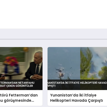
törü Fetterman’dan
Yunanistan’da İki İtfaiye
u görüşmesinde
Helikopteri Havada Çarpıştı
ken görüntüler