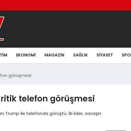
ITIM
EKONOMI
MAGAZIN
SAĞLIK
SIYASET
SPO
lefon görüşmesi
ritik telefon görüşmesi
ı Trump ile telefonda görüştü. İki lider, savaşın