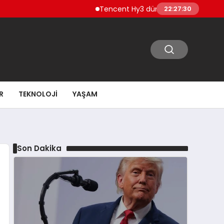
Tencent Hy3 dünya genelinde kullanıma 
22:27:31
R
TEKNOLOJI
YAŞAM
Son Dakika