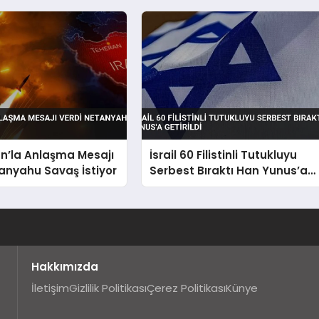
n’la Anlaşma Mesajı
İsrail 60 Filistinli Tutukluyu
anyahu Savaş İstiyor
Serbest Bıraktı Han Yunus’a
Getirildi
Hakkımızda
İletişim
Gizlilik Politikası
Çerez Politikası
Künye