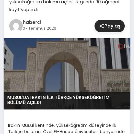
yükseköğretim bölümü açıldı. İlk günde 90 öğrenci
kayıt yaptırdı.
SIYASET
haberci
Paylaş
07 Temmuz 2026
SPOR
TEKNOLOJI
YAŞAM
Irak’ın Musul kentinde, yükseköğretim düzeyinde ilk
Türkçe bölümü, Özel El-Hadba Üniversitesi bünyesinde