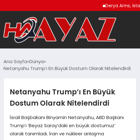
Derya Arms, İstanbul P
GÜNDEM
Ana Sayfa
Dünya
Netanyahu Trump’ı En Büyük Dostum Olarak Nitelendirdi
DÜNYA
EĞITIM
Netanyahu Trump’ı En Büyük
Dostum Olarak Nitelendirdi
EKONOMI
İsrail Başbakanı Binyamin Netanyahu, ABD Başkanı
MAGAZIN
Trump’ı ‘Beyaz Saray’daki en büyük dostumuz’
olarak tanımladı. İran ve nükleer anlaşma
SAĞLIK