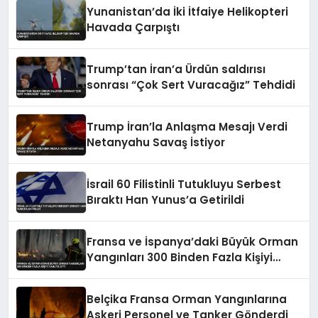
Yunanistan’da İki İtfaiye Helikopteri
Havada Çarpıştı
Trump’tan İran’a Ürdün saldırısı
sonrası “Çok Sert Vuracağız” Tehdidi
Trump İran’la Anlaşma Mesajı Verdi
Netanyahu Savaş İstiyor
İsrail 60 Filistinli Tutukluyu Serbest
Bıraktı Han Yunus’a Getirildi
Fransa ve İspanya’daki Büyük Orman
Yangınları 300 Binden Fazla Kişiyi
Tahliye Etti
Belçika Fransa Orman Yangınlarına
Askeri Personel ve Tanker Gönderdi