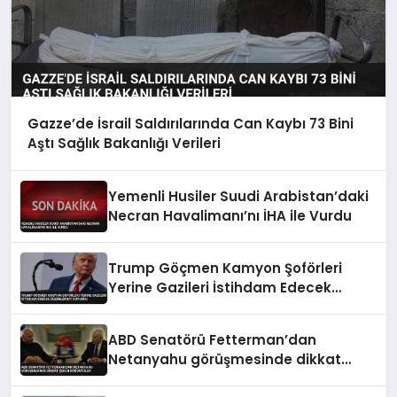
Gazze’de İsrail Saldırılarında Can Kaybı 73 Bini
Aştı Sağlık Bakanlığı Verileri
Yemenli Husiler Suudi Arabistan’daki
Necran Havalimanı’nı İHA ile Vurdu
Trump Göçmen Kamyon Şoförleri
Yerine Gazileri İstihdam Edecek
Düzenlemeyi Duyurdu
ABD Senatörü Fetterman’dan
Netanyahu görüşmesinde dikkat
çeken görüntüler