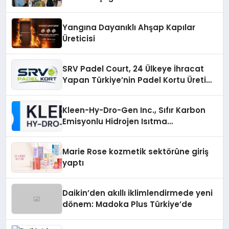
Yangına Dayanıklı Ahşap Kapılar
Üreticisi
SRV Padel Court, 24 Ülkeye İhracat
Yapan Türkiye’nin Padel Kortu Üretim
Gücü
Kleen-Hy-Dro-Gen Inc., Sıfır Karbon
Emisyonlu Hidrojen Isıtma
Teknolojisinde ISO ve TSSA
Düzenleyici Onaylarını Aldı
Marie Rose kozmetik sektörüne giriş
yaptı
Daikin’den akıllı iklimlendirmede yeni
dönem: Madoka Plus Türkiye’de