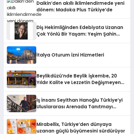
Daikin’den akıllı iklimlendirmede yeni
dönem: Madoka Plus Türkiye’de
Diş Hekimliğinden Edebiyata Uzanan
Çok Yönlü Bir Yaşam: Yeşim Şahin
Yaman
İtalya Oturum İzni Hizmetleri
Beylikdüzü’nde Beylik İşkembe, 20
Yıldır Kalite ve Lezzetin Değişmeyen
Adresi
İş İnsanı Seyithan Hanoğlu Türkiye’yi
Uluslararası Arenada Tanıtmayı
Hedefliyor
Mirabellix, Türkiye’den dünyaya
uzanan güçlü büyümesini sürdürüyor