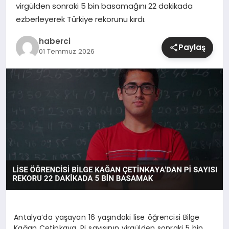
virgülden sonraki 5 bin basamağını 22 dakikada
ezberleyerek Türkiye rekorunu kırdı.
SIYASET
haberci
Paylaş
SPOR
01 Temmuz 2026
TEKNOLOJI
YAŞAM
Antalya’da yaşayan 16 yaşındaki lise öğrencisi Bilge
Kağan Çetinkaya, Pi sayısının virgülden sonraki 5 bin