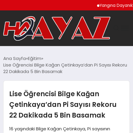
Yangına Dayanıklı Ahşap
GÜNDEM
Ana Sayfa
Eğitim
Lise Öğrencisi Bilge Kağan Çetinkaya’dan Pi Sayısı Rekoru
DÜNYA
22 Dakikada 5 Bin Basamak
EĞITIM
Lise Öğrencisi Bilge Kağan
EKONOMI
Çetinkaya’dan Pi Sayısı Rekoru
22 Dakikada 5 Bin Basamak
MAGAZIN
16 yaşındaki Bilge Kağan Çetinkaya, Pi sayısının
SAĞLIK