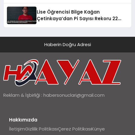
Lise Öğrencisi Bilge Kağan
Çetinkaya’dan Pi Sayısı Rekoru 22
Dakikada 5 Bin Basamak
Haberin Doğru Adresi
Reklam & İşbirliği :
habersonuclari@gmail.com
Hakkımızda
İletişim
Gizlilik Politikası
Çerez Politikası
Künye