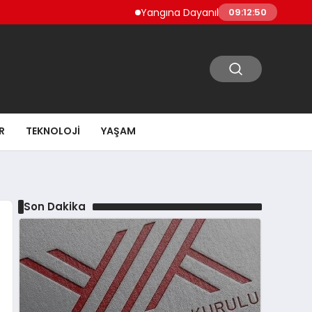
Yangına Dayanıklı Ahşap Kapılar Üreticisi
09:12:51
R
TEKNOLOJI
YAŞAM
Son Dakika