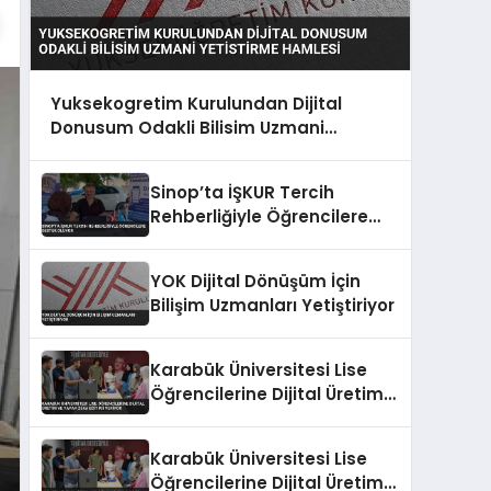
Yuksekogretim Kurulundan Dijital
Donusum Odakli Bilisim Uzmani
Yetistirme Hamlesi
Sinop’ta İŞKUR Tercih
Rehberliğiyle Öğrencilere
Destek Oluyor
YOK Dijital Dönüşüm İçin
Bilişim Uzmanları Yetiştiriyor
Karabük Üniversitesi Lise
Öğrencilerine Dijital Üretim
ve Yapay Zeka Eğitimi
Veriyor
Karabük Üniversitesi Lise
Öğrencilerine Dijital Üretim