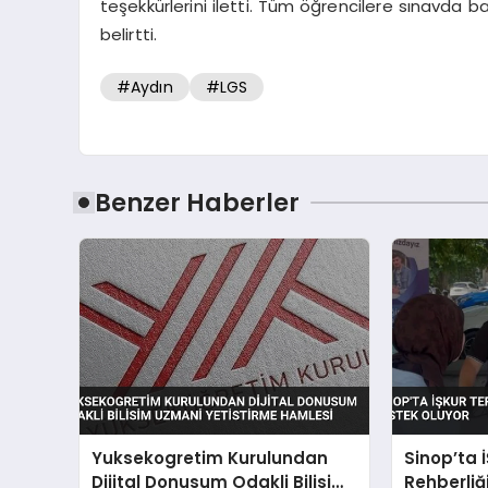
teşekkürlerini iletti. Tüm öğrencilere sınavda baş
belirtti.
#Aydın
#LGS
Benzer Haberler
Yuksekogretim Kurulundan
Sinop’ta 
Dijital Donusum Odakli Bilisim
Rehberliğ