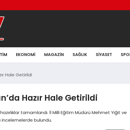
ITIM
EKONOMI
MAGAZIN
SAĞLIK
SIYASET
SPO
r Hale Getirildi
n’da Hazır Hale Getirildi
hazırlıklar tamamlandı. İl Milli Eğitim Müdürü Mehmet Yiğit ve
da incelemelerde bulundu.