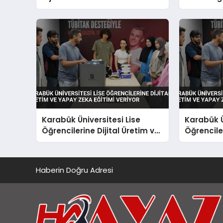
Uzmani Yetistirme Hamlesi
Destek O
Karabük Üniversitesi Lise
Karabük Ü
Öğrencilerine Dijital Üretim ve
Öğrenciler
Yapay Zeka Eğitimi Veriyor
Yapay Zek
Haberin Doğru Adresi