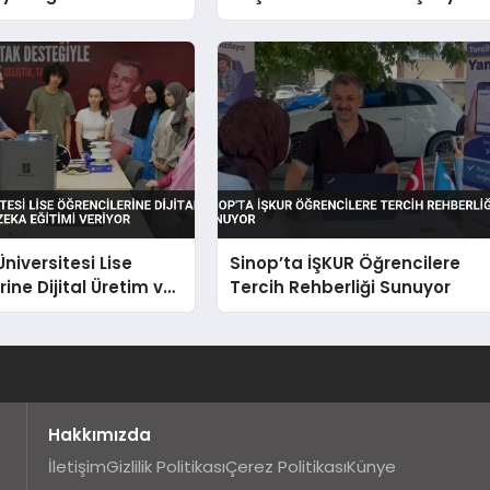
luyor
niversitesi Lise
Sinop’ta İŞKUR Öğrencilere
ine Dijital Üretim ve
Tercih Rehberliği Sunuyor
a Eğitimi Veriyor
Hakkımızda
İletişim
Gizlilik Politikası
Çerez Politikası
Künye