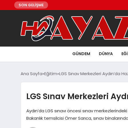
SON GELİŞME
GÜNDEM
DÜNYA
EĞ
Ana Sayfa
Eğitim
LGS Sınav Merkezleri Aydın’da Hazı
LGS Sınav Merkezleri Aydı
Aydın’da LGS sınavı öncesi sınav merkezlerindeki 
Bakanlık temsilcisi Ömer Sarıca, sınav binaların