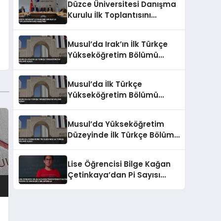
Düzce Üniversitesi Danışma
Kurulu İlk Toplantısını
Gerçekleştirdi
Musul’da Irak’ın İlk Türkçe
Yükseköğretim Bölümü
Açıldı
Musul’da İlk Türkçe
Yükseköğretim Bölümü
Açıldı
Musul’da Yükseköğretim
Düzeyinde İlk Türkçe Bölümü
Açıldı
Lise Öğrencisi Bilge Kağan
Çetinkaya’dan Pi Sayısı
Rekoru 22 Dakikada 5 Bin
Basamak