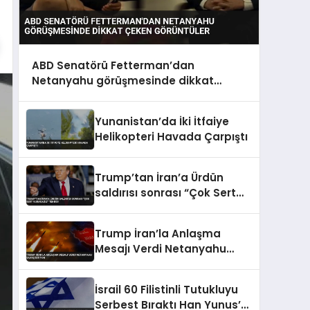
ABD Senatörü Fetterman’dan
Netanyahu görüşmesinde dikkat
çeken görüntüler
Yunanistan’da İki İtfaiye
Helikopteri Havada Çarpıştı
Trump’tan İran’a Ürdün
saldırısı sonrası “Çok Sert
Vuracağız” Tehdidi
Trump İran’la Anlaşma
Mesajı Verdi Netanyahu
Savaş İstiyor
İsrail 60 Filistinli Tutukluyu
Serbest Bıraktı Han Yunus’a