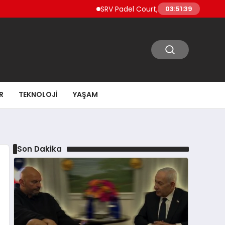
SRV Padel Court, 24 Ülkeye İhracat Yapan 
03:51:40
R
TEKNOLOJI
YAŞAM
Son Dakika