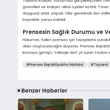
Tayland Kraliyet Sarayı’nda gerçekleştirilen ce
görevlileri ve kraliyet ailesi üyeleri katıldı. Tö
duygusal anlar yaşadı. Ülke genelinde ilan edi
bayraklar yarıya indirildi.
Prensesin Sağlık Durumu ve V
Hükümet, halkın prenses için taziyelerini sunabi
alanı oluşturulacağını duyurdu. Prenses Bajrakiti
komaya girmişti. Yaklaşık dört yıl süren tedavi 
#Prenses Bajrakitiyabha Mahidol
#Tayland
Benzer Haberler