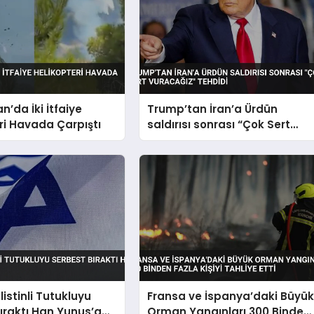
n’da İki İtfaiye
Trump’tan İran’a Ürdün
ri Havada Çarpıştı
saldırısı sonrası “Çok Sert
Vuracağız” Tehdidi
ilistinli Tutukluyu
Fransa ve İspanya’daki Büyü
ıraktı Han Yunus’a
Orman Yangınları 300 Binden