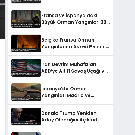
Getirildi
Fransa ve İspanya’daki
Büyük Orman Yangınları 300
Binden Fazla Kişiyi Tahliye
Etti
Belçika Fransa Orman
Yangınlarına Askeri Personel
ve Tanker Gönderdi
İran Devrim Muhafızları
ABD’ye Ait 11 Savaş Uçağı ve
17 İHA’yı İmha Ettiğini
Duyurdu
İspanya’da Orman
Yangınları Madrid ve
Avila’da 88 Binden Fazla
Kişiyi Etkiledi
Donald Trump Yeniden
Aday Olacağını Açıkladı