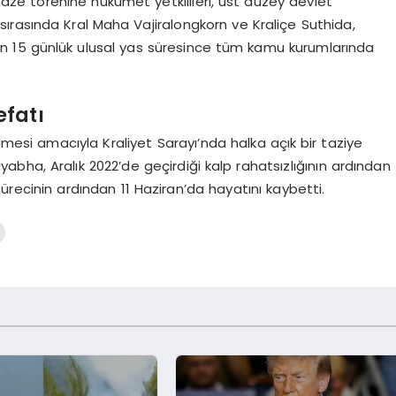
naze törenine hükümet yetkilileri, üst düzey devlet
ren sırasında Kral Maha Vajiralongkorn ve Kraliçe Suthida,
len 15 günlük ulusal yas süresince tüm kamu kurumlarında
efatı
lmesi amacıyla Kraliyet Sarayı’nda halka açık bir taziye
yabha, Aralık 2022’de geçirdiği kalp rahatsızlığının ardından
sürecinin ardından 11 Haziran’da hayatını kaybetti.