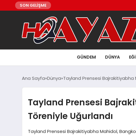
SON GELİŞME
GÜNDEM
DÜNYA
EĞ
Ana Sayfa
Dünya
Tayland Prensesi Bajrakitiyabha 
Tayland Prensesi Bajraki
Töreniyle Uğurlandı
Tayland Prensesi Bajrakitiyabha Mahidol, Bangko