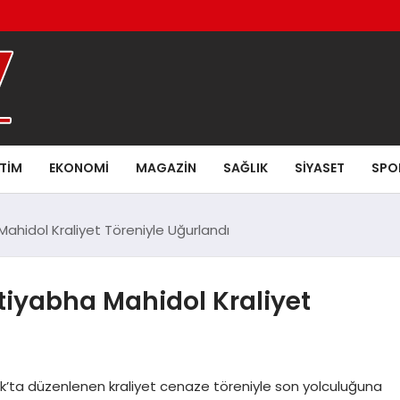
ITIM
EKONOMI
MAGAZIN
SAĞLIK
SIYASET
SPO
Mahidol Kraliyet Töreniyle Uğurlandı
tiyabha Mahidol Kraliyet
k’ta düzenlenen kraliyet cenaze töreniyle son yolculuğuna