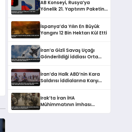
AB Konseyi, Rusya’ya
Yönelik 21. Yaptırım Paketini
Kabul Etti
İspanya’da Yılın En Büyük
Yangını 12 Bin Hektarı Kül Etti
İran’a Gizli Savaş Uçağı
Gönderildiği İddiası Orta
Doğu’da Tansiyonu Yükseltti
İran’da Halk ABD’nin Kara
Saldırısı İddialarına Karşı
Sahilleri Silahla Devriye
Geziyor
Irak’ta İran İHA
Mühimmatının İmhası
Sırasında ABD Askeri
Hayatını Kaybetti