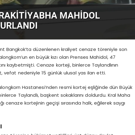
ent Bangkok’ta düzenlenen kraliyet cenaze töreniyle son
alongkorn’un en büyük kızı olan Prenses Mahidol, 47
ını kaybetmişti. Cenaze korteji, binlerce Taylandlının
, vefat nedeniyle 15 günlük ulusal yas ilan etti.
longkorn Hastanesi’nden resmi kortej eşliğinde dün Büyük
binlerce Taylandlı, başkent sokaklarını doldurdu. Kral Maha
ğı cenaze kortejinin geçişi sırasında halk, eğilerek saygı
ı