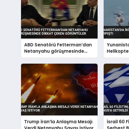
ABD Senatörü Fetterman’dan
Yunanista
Netanyahu görüşmesinde
Helikopte
dikkat çeken görüntüler
Trump İran’la Anlaşma Mesajı
İsrail 60 F
Verdi Netanyahu Savaş İstiyor
Serbest B