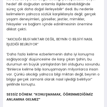
hedef dili doğrudan anlamla ilişkilendirebildiğinde
süreç çok daha doğal ilerleyebilir” dedi. Bu nedenle
kelimelerin yalnızca sözlük karşılıklarıyla değil; gerçek
yaşam deneyimleri, görseller, jestler, mimikler,
hikayeler ve bağlam içinde edinilmesinin önemine
dikkat çekti.
“AKICILIĞI BİLGİ MİKTARI DEĞİL, BEYNİN O BİLGİYİ NASIL
İŞLEDİĞİ BELİRLİYOR”
‘Daha fazla kelime ezberlemenin daha iyi konuşma
sağlayacağı’ düşüncesine de karşı çıkan Şahin, bu
durumun en büyük yanlışlardan biri olduğunu savundu.
“Binlerce kelime bilip konuşamayan milyonlarca insan
var. Çünkü akıcılığı yalnızca bilgi miktarı değil, beynin o
bilgiyi gerçek zamanlı olarak nasıl işlediği belirliyor”
şeklinde konuştu.
SESSİZ DÖNEM: “KONUŞMAMAK, ÖĞRENMEDİĞİMİZ
ANLAMINA GELMEZ”