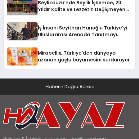
Beylikdüzü’nde Beylik İşkembe, 20
Yıldır Kalite ve Lezzetin Değişmeyen
Adresi
İş İnsanı Seyithan Hanoğlu Türkiye’yi
Uluslararası Arenada Tanıtmayı
Hedefliyor
Mirabellix, Türkiye’den dünyaya
uzanan güçlü büyümesini sürdürüyor
Haberin Doğru Adresi
Reklam & İşbirliği :
habersonuclari@gmail.com