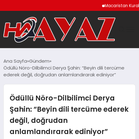
Macaristan Kuraklık Ned
GÜNDEM
Ana Sayfa
Gündem
Ödüllü Nöro-Dilbilimci Derya Şahin: “Beyin dili tercüme
DÜNYA
ederek değil, doğrudan anlamlandırarak ediniyor”
EĞITIM
Ödüllü Nöro-Dilbilimci Derya
EKONOMI
Şahin: “Beyin dili tercüme ederek
değil, doğrudan
MAGAZIN
anlamlandırarak ediniyor”
SAĞLIK