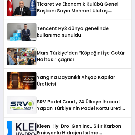
Ticaret ve Ekonomik Kulübü Genel
Başkanı Sayın Mehmet Ulutaş,
ekonomiye dair yaptığı açıklamada
şunları kaydetti:
Tencent Hy3 dünya genelinde
kullanıma sunuldu
Mars Türkiye’den “Köpeğini İşe Götür
Haftası” çağrısı
Yangına Dayanıklı Ahşap Kapılar
Üreticisi
SRV Padel Court, 24 Ülkeye İhracat
Yapan Türkiye’nin Padel Kortu Üretim
Gücü
Kleen-Hy-Dro-Gen Inc., Sıfır Karbon
Emisyonlu Hidrojen Isıtma