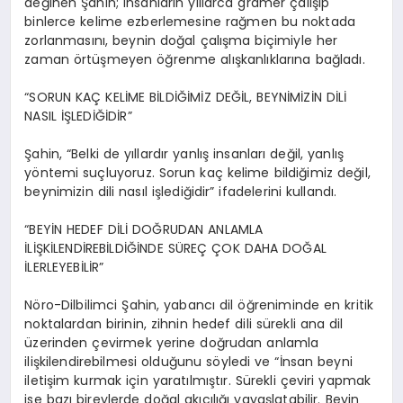
değinen Şahin; insanların yıllarca gramer çalışıp
binlerce kelime ezberlemesine rağmen bu noktada
zorlanmasını, beynin doğal çalışma biçimiyle her
zaman örtüşmeyen öğrenme alışkanlıklarına bağladı.
“SORUN KAÇ KELİME BİLDİĞİMİZ DEĞİL, BEYNİMİZİN DİLİ
NASIL İŞLEDİĞİDİR”
Şahin, “Belki de yıllardır yanlış insanları değil, yanlış
yöntemi suçluyoruz. Sorun kaç kelime bildiğimiz değil,
beynimizin dili nasıl işlediğidir” ifadelerini kullandı.
“BEYİN HEDEF DİLİ DOĞRUDAN ANLAMLA
İLİŞKİLENDİREBİLDİĞİNDE SÜREÇ ÇOK DAHA DOĞAL
İLERLEYEBİLİR”
Nöro-Dilbilimci Şahin, yabancı dil öğreniminde en kritik
noktalardan birinin, zihnin hedef dili sürekli ana dil
üzerinden çevirmek yerine doğrudan anlamla
ilişkilendirebilmesi olduğunu söyledi ve “İnsan beyni
iletişim kurmak için yaratılmıştır. Sürekli çeviri yapmak
ise bazı bireylerde doğal akıcılığı yavaşlatabilir. Beyin