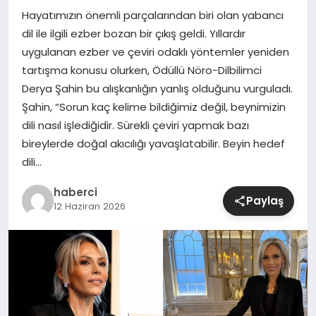
Hayatımızın önemli parçalarından biri olan yabancı
SIYASET
dil ile ilgili ezber bozan bir çıkış geldi. Yıllardır
uygulanan ezber ve çeviri odaklı yöntemler yeniden
SPOR
tartışma konusu olurken, Ödüllü Nöro-Dilbilimci
Derya Şahin bu alışkanlığın yanlış olduğunu vurguladı.
TEKNOLOJI
Şahin, “Sorun kaç kelime bildiğimiz değil, beynimizin
dili nasıl işlediğidir. Sürekli çeviri yapmak bazı
YAŞAM
bireylerde doğal akıcılığı yavaşlatabilir. Beyin hedef
dili…
haberci
Paylaş
12 Haziran 2026