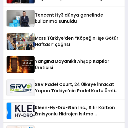
ekonomiye dair yaptığı açıklamada
şunları kaydetti:
Tencent Hy3 dünya genelinde
kullanıma sunuldu
Mars Türkiye’den “Köpeğini İşe Götür
Haftası” çağrısı
Yangına Dayanıklı Ahşap Kapılar
Üreticisi
SRV Padel Court, 24 Ülkeye İhracat
Yapan Türkiye’nin Padel Kortu Üretim
Gücü
Kleen-Hy-Dro-Gen Inc., Sıfır Karbon
Emisyonlu Hidrojen Isıtma
Teknolojisinde ISO ve TSSA
Düzenleyici Onaylarını Aldı