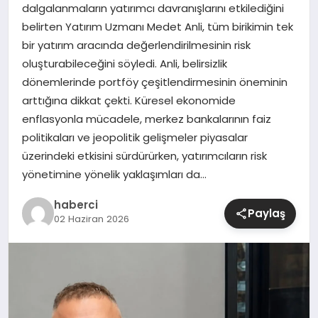
dalgalanmaların yatırımcı davranışlarını etkilediğini
belirten Yatırım Uzmanı Medet Anli, tüm birikimin tek
SIYASET
bir yatırım aracında değerlendirilmesinin risk
oluşturabileceğini söyledi. Anli, belirsizlik
SPOR
dönemlerinde portföy çeşitlendirmesinin öneminin
arttığına dikkat çekti. Küresel ekonomide
TEKNOLOJI
enflasyonla mücadele, merkez bankalarının faiz
politikaları ve jeopolitik gelişmeler piyasalar
YAŞAM
üzerindeki etkisini sürdürürken, yatırımcıların risk
yönetimine yönelik yaklaşımları da…
haberci
Paylaş
02 Haziran 2026