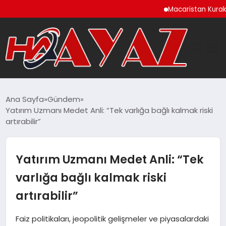
Macaristan Kuraklık Nede
GÜNDEM
Ana Sayfa
Gündem
Yatırım Uzmanı Medet Anli: “Tek varlığa bağlı kalmak riski
DÜNYA
artırabilir”
EĞITIM
Yatırım Uzmanı Medet Anli: “Tek
EKONOMI
varlığa bağlı kalmak riski
artırabilir”
MAGAZIN
Faiz politikaları, jeopolitik gelişmeler ve piyasalardaki
SAĞLIK