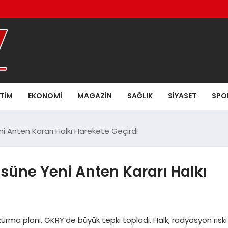
ITIM
EKONOMI
MAGAZIN
SAĞLIK
SIYASET
SPO
ni Anten Kararı Halkı Harekete Geçirdi
ssüne Yeni Anten Kararı Halkı
 kurma planı, GKRY’de büyük tepki topladı. Halk, radyasyon riski