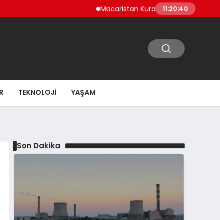
Macaristan Kuraklık Nedeniyle Paks Nükle
11:20:41
R
TEKNOLOJI
YAŞAM
Son Dakika