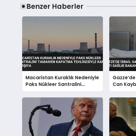
Benzer Haberler
Macaristan Kuraklık Nedeniyle
Gazze’de İ
Paks Nükleer Santralini
Can Kaybı 
Tamamen Kapatma
Bakanlığı 
Tehlikesiyle Karşı Karşıya