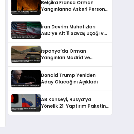
Belçika Fransa Orman
Yangınlarına Askeri Personel
ve Tanker Gönderdi
İran Devrim Muhafızları
ABD’ye Ait 11 Savaş Uçağı ve
17 İHA’yı İmha Ettiğini
Duyurdu
İspanya’da Orman
Yangınları Madrid ve
Avila’da 88 Binden Fazla
Kişiyi Etkiledi
Donald Trump Yeniden
Aday Olacağını Açıkladı
AB Konseyi, Rusya’ya
Yönelik 21. Yaptırım Paketini
Kabul Etti