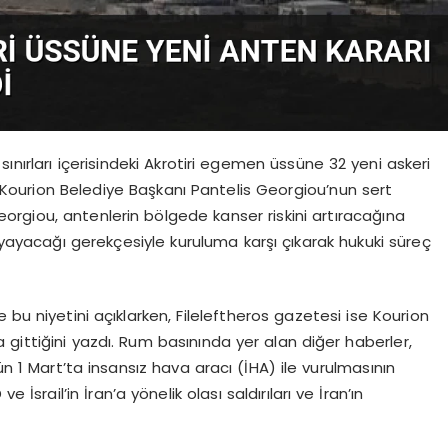
ınırları içerisindeki Akrotiri egemen üssüne 32 yeni askeri
Kourion Belediye Başkanı Pantelis Georgiou’nun sert
Georgiou, antenlerin bölgede kanser riskini artıracağına
n yayacağı gerekçesiyle kuruluma karşı çıkarak hukuki süreç
 bu niyetini açıklarken, Fileleftheros gazetesi ise Kourion
gittiğini yazdı. Rum basınında yer alan diğer haberler,
ün 1 Mart’ta insansız hava aracı (İHA) ile vurulmasının
e İsrail’in İran’a yönelik olası saldırıları ve İran’ın