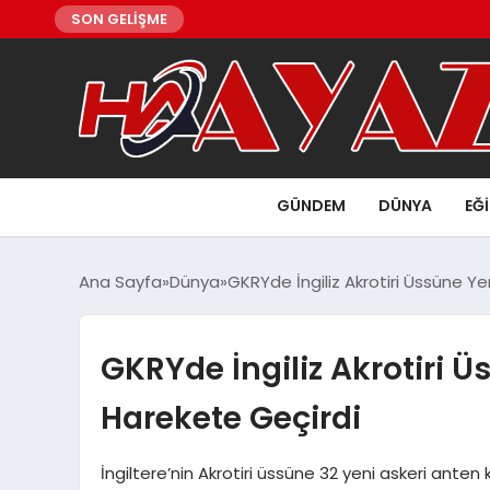
SON GELİŞME
GÜNDEM
DÜNYA
EĞ
Ana Sayfa
Dünya
GKRYde İngiliz Akrotiri Üssüne Ye
GKRYde İngiliz Akrotiri Ü
Harekete Geçirdi
İngiltere’nin Akrotiri üssüne 32 yeni askeri anten