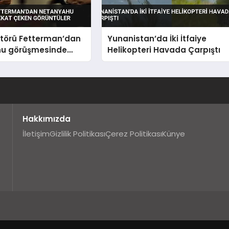
törü Fetterman’dan
Yunanistan’da İki İtfaiye
u görüşmesinde
Helikopteri Havada Çarpıştı
ken görüntüler
Hakkımızda
İletişim
Gizlilik Politikası
Çerez Politikası
Künye