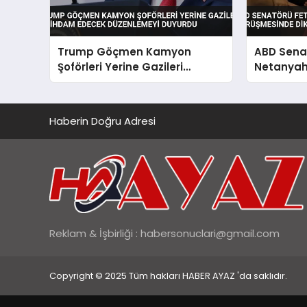
Trump Göçmen Kamyon
ABD Sena
Şoförleri Yerine Gazileri
Netanyah
İstihdam Edecek Düzenlemeyi
dikkat çe
Duyurdu
Haberin Doğru Adresi
Reklam & İşbirliği :
habersonuclari@gmail.com
Copyright © 2025 Tüm hakları HABER AYAZ 'da saklıdır.