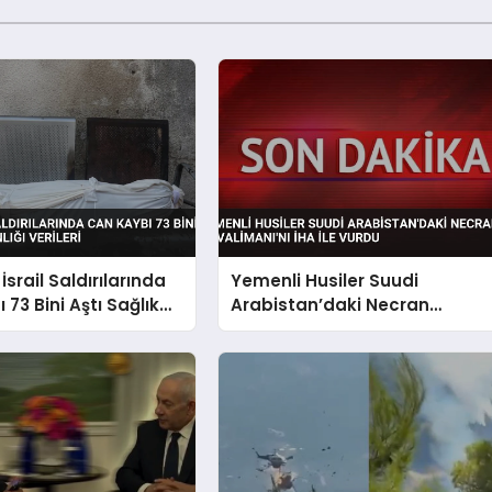
srail Saldırılarında
Yemenli Husiler Suudi
73 Bini Aştı Sağlık
Arabistan’daki Necran
Verileri
Havalimanı’nı İHA ile Vurdu