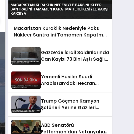
Macaristan Kuraklık Nedeniyle Paks
Nükleer Santralini Tamamen Kapatma
Tehlikesiyle Karşı Karşıya
Gazze’de İsrail Saldırılarında
Can Kaybı 73 Bini Aştı Sağlık
Bakanlığı Verileri
Yemenli Husiler Suudi
Arabistan’daki Necran
Havalimanı’nı İHA ile Vurdu
Trump Göçmen Kamyon
Şoförleri Yerine Gazileri
İstihdam Edecek
Düzenlemeyi Duyurdu
ABD Senatörü
Fetterman’dan Netanyahu