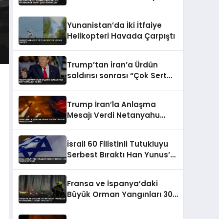
görüşmesinde dikkat çeken
görüntüler
Yunanistan’da İki İtfaiye
Helikopteri Havada Çarpıştı
Trump’tan İran’a Ürdün
saldırısı sonrası “Çok Sert
Vuracağız” Tehdidi
Trump İran’la Anlaşma
Mesajı Verdi Netanyahu
Savaş İstiyor
İsrail 60 Filistinli Tutukluyu
Serbest Bıraktı Han Yunus’a
Getirildi
Fransa ve İspanya’daki
Büyük Orman Yangınları 300
Binden Fazla Kişiyi Tahliye
Etti