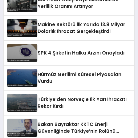
Yerlilik Oranını Artırıyor
Makine Sektörü İlk Yarıda 13.8 Milyar
Dolarlık İhracat Gerçekleştirdi
SPK 4 Şirketin Halka Arzını Onayladı
Hürmüz Gerilimi Küresel Piyasaları
Vurdu
Türkiye’den Norveç’e İlk Yarı İhracatı
Rekor Kırdı
Bakan Bayraktar KKTC Enerji
Güvenliğinde Türkiye’nin Rolünü
Vurguladı