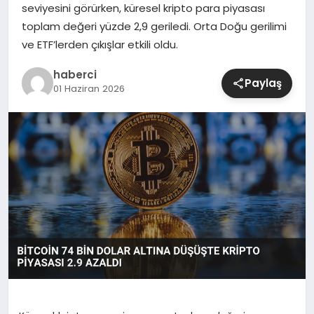
seviyesini görürken, küresel kripto para piyasası
toplam değeri yüzde 2,9 geriledi. Orta Doğu gerilimi
SIYASET
ve ETF’lerden çıkışlar etkili oldu.
SPOR
haberci
Paylaş
01 Haziran 2026
TEKNOLOJI
YAŞAM