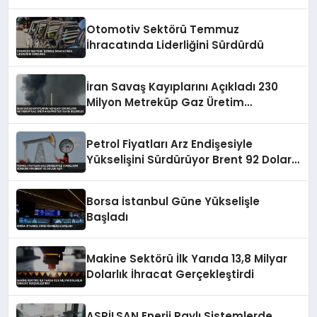
Otomotiv Sektörü Temmuz
İhracatında Liderliğini Sürdürdü
İran Savaş Kayıplarını Açıkladı 230
Milyon Metreküp Gaz Üretim
Kapasitesi Kaybı Bildirildi
Petrol Fiyatları Arz Endişesiyle
Yükselişini Sürdürüyor Brent 92 Doları
Aştı
Borsa İstanbul Güne Yükselişle
Başladı
Makine Sektörü İlk Yarıda 13,8 Milyar
Dolarlık İhracat Gerçekleştirdi
ASPİLSAN Enerji Raylı Sistemlerde