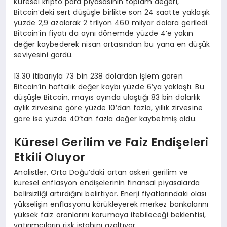
Küresel kripto para piyasasının toplam değeri,
Bitcoin’deki sert düşüşle birlikte son 24 saatte yaklaşık
yüzde 2,9 azalarak 2 trilyon 460 milyar dolara geriledi.
Bitcoin’in fiyatı da aynı dönemde yüzde 4’e yakın
değer kaybederek nisan ortasından bu yana en düşük
seviyesini gördü.
13.30 itibarıyla 73 bin 238 dolardan işlem gören
Bitcoin’in haftalık değer kaybı yüzde 6’ya yaklaştı. Bu
düşüşle Bitcoin, mayıs ayında ulaştığı 83 bin dolarlık
aylık zirvesine göre yüzde 10’dan fazla, yıllık zirvesine
göre ise yüzde 40’tan fazla değer kaybetmiş oldu.
Küresel Gerilim ve Faiz Endişeleri
Etkili Oluyor
Analistler, Orta Doğu’daki artan askeri gerilim ve
küresel enflasyon endişelerinin finansal piyasalarda
belirsizliği artırdığını belirtiyor. Enerji fiyatlarındaki olası
yükselişin enflasyonu körükleyerek merkez bankalarını
yüksek faiz oranlarını korumaya itebileceği beklentisi,
yatırımcıların risk iştahını azaltıyor.