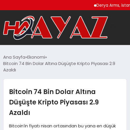
Derya Arms, İstanbul P
GÜNDEM
Ana Sayfa
Ekonomi
Bitcoin 74 Bin Dolar Altına Düşüşte Kripto Piyasası 2.9
DÜNYA
Azaldı
EĞITIM
Bitcoin 74 Bin Dolar Altına
EKONOMI
Düşüşte Kripto Piyasası 2.9
Azaldı
MAGAZIN
Bitcoin’in fiyatı nisan ortasından bu yana en düşük
SAĞLIK