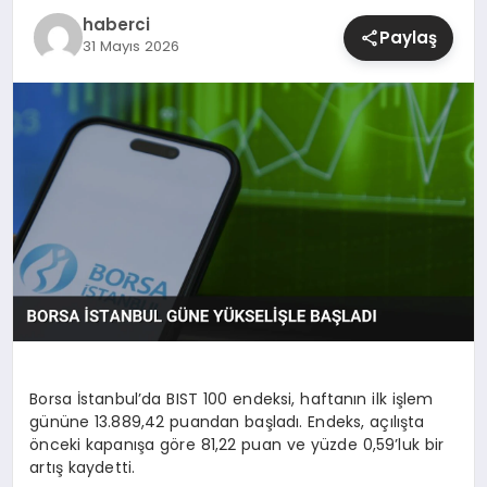
haberci
Paylaş
31 Mayıs 2026
SIYASET
SPOR
TEKNOLOJI
YAŞAM
Borsa İstanbul’da BIST 100 endeksi, haftanın ilk işlem
gününe 13.889,42 puandan başladı. Endeks, açılışta
önceki kapanışa göre 81,22 puan ve yüzde 0,59’luk bir
artış kaydetti.