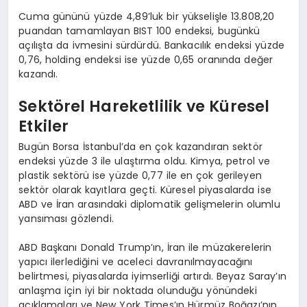
Cuma gününü yüzde 4,89’luk bir yükselişle 13.808,20
puandan tamamlayan BIST 100 endeksi, bugünkü
açılışta da ivmesini sürdürdü. Bankacılık endeksi yüzde
0,76, holding endeksi ise yüzde 0,65 oranında değer
kazandı.
Sektörel Hareketlilik ve Küresel
Etkiler
Bugün Borsa İstanbul’da en çok kazandıran sektör
endeksi yüzde 3 ile ulaştırma oldu. Kimya, petrol ve
plastik sektörü ise yüzde 0,77 ile en çok gerileyen
sektör olarak kayıtlara geçti. Küresel piyasalarda ise
ABD ve İran arasındaki diplomatik gelişmelerin olumlu
yansıması gözlendi.
ABD Başkanı Donald Trump’ın, İran ile müzakerelerin
yapıcı ilerlediğini ve aceleci davranılmayacağını
belirtmesi, piyasalarda iyimserliği artırdı. Beyaz Saray’ın
anlaşma için iyi bir noktada olunduğu yönündeki
açıklamaları ve New York Times’ın Hürmüz Boğazı’nın