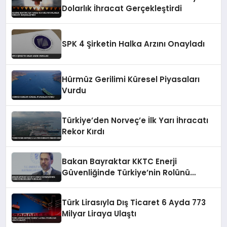
Dolarlık İhracat Gerçekleştirdi
SPK 4 Şirketin Halka Arzını Onayladı
Hürmüz Gerilimi Küresel Piyasaları
Vurdu
Türkiye’den Norveç’e İlk Yarı İhracatı
Rekor Kırdı
Bakan Bayraktar KKTC Enerji
Güvenliğinde Türkiye’nin Rolünü
Vurguladı
Türk Lirasıyla Dış Ticaret 6 Ayda 773
Milyar Liraya Ulaştı