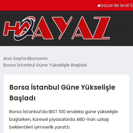
Gazze’de İsrail Saldırı
GÜNDEM
Ana Sayfa
Ekonomi
Borsa İstanbul Güne Yükselişle Başladı
DÜNYA
EĞITIM
Borsa İstanbul Güne Yükselişle
Başladı
EKONOMI
Borsa İstanbul’da BIST 100 endeksi güne yükselişle
MAGAZIN
başlarken, küresel piyasalarda ABD-İran uzlaşı
beklentileri iyimserlik yarattı.
SAĞLIK