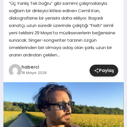
“Üç Yanlış Tek Doğru” gibi samimi çalışmalarıyla
sağlam bir dinleyici kitlesi edinen Cemil Kan,
SIYASET
diskografisine bir yenisini daha ekliyor. Başarılı
sanatçı, uzun süredir üzerinde çalıştığı “Fısıltı” isimli
SPOR
yeni teklisini 29 Mayıs’ta müzikseverlerin beğenisine
sunacak. Singer-songwriter tarzının özgün
TEKNOLOJI
örneklerinden biri olmaya aday olan şarkı, uzun bir
aranın ardından çekilen…
YAŞAM
haberci
Paylaş
18 Mayıs 2026