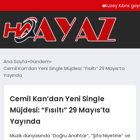
Kuzey Kıbrıs gayrimenk
GÜNDEM
Ana Sayfa
Gündem
Cemil Kan’dan Yeni Single Müjdesi: “Fısıltı” 29 Mayıs’ta
DÜNYA
Yayında
EĞITIM
Cemil Kan’dan Yeni Single
EKONOMI
Müjdesi: “Fısıltı” 29 Mayıs’ta
Yayında
MAGAZIN
Müzik dünyasında “Doğru Anahtar”, “Şifa Niyetine” ve
SAĞLIK