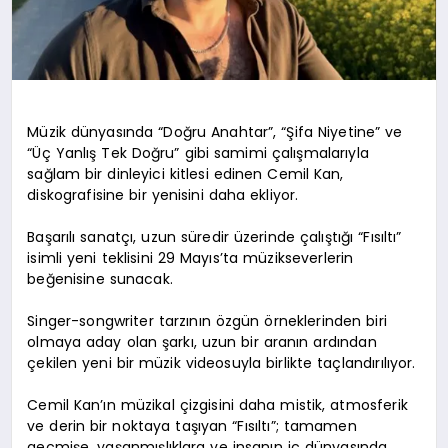
Müzik dünyasında “Doğru Anahtar”, “Şifa Niyetine” ve
“Üç Yanlış Tek Doğru” gibi samimi çalışmalarıyla
sağlam bir dinleyici kitlesi edinen Cemil Kan,
diskografisine bir yenisini daha ekliyor.
Başarılı sanatçı, uzun süredir üzerinde çalıştığı “Fısıltı”
isimli yeni teklisini 29 Mayıs’ta müzikseverlerin
beğenisine sunacak.
Singer-songwriter tarzının özgün örneklerinden biri
olmaya aday olan şarkı, uzun bir aranın ardından
çekilen yeni bir müzik videosuyla birlikte taçlandırılıyor.
Cemil Kan’ın müzikal çizgisini daha mistik, atmosferik
ve derin bir noktaya taşıyan “Fısıltı”; tamamen
geçmişe, yaşanmışlıklara ve insanın iç dünyasında