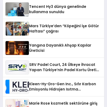
şunları kaydetti:
Tencent Hy3 dünya genelinde
kullanıma sunuldu
Mars Türkiye’den “Köpeğini İşe Götür
Haftası” çağrısı
Yangına Dayanıklı Ahşap Kapılar
Üreticisi
SRV Padel Court, 24 Ülkeye İhracat
Yapan Türkiye’nin Padel Kortu Üretim
Gücü
Kleen-Hy-Dro-Gen Inc., Sıfır Karbon
Emisyonlu Hidrojen Isıtma
Teknolojisinde ISO ve TSSA
Düzenleyici Onaylarını Aldı
Marie Rose kozmetik sektörüne giriş