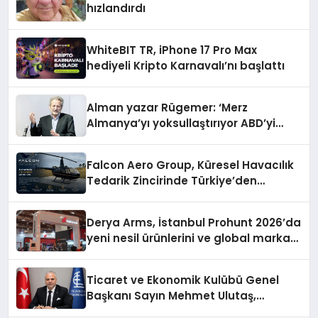
hızlandırdı
WhiteBIT TR, iPhone 17 Pro Max
hediyeli Kripto Karnavalı’nı başlattı
Alman yazar Rügemer: ‘Merz
Almanya’yı yoksullaştırıyor ABD’yi
zenginleştiriyor’
Falcon Aero Group, Küresel Havacılık
Tedarik Zincirinde Türkiye’den
Dünyaya Açılıyor
Derya Arms, İstanbul Prohunt 2026’da
yeni nesil ürünlerini ve global marka
vizyonunu sergiledi
Ticaret ve Ekonomik Kulübü Genel
Başkanı Sayın Mehmet Ulutaş,
ekonomiye dair yaptığı açıklamada