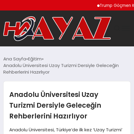
Trump Göçmen Kamyon Ş
GÜNDEM
Ana Sayfa
Eğitim
Anadolu Üniversitesi Uzay Turizmi Dersiyle Geleceğin
DÜNYA
Rehberlerini Hazırlıyor
EĞITIM
Anadolu Üniversitesi Uzay
EKONOMI
Turizmi Dersiyle Geleceğin
Rehberlerini Hazırlıyor
MAGAZIN
Anadolu Üniversitesi, Türkiye’de ilk kez ‘Uzay Turizmi’
SAĞLIK