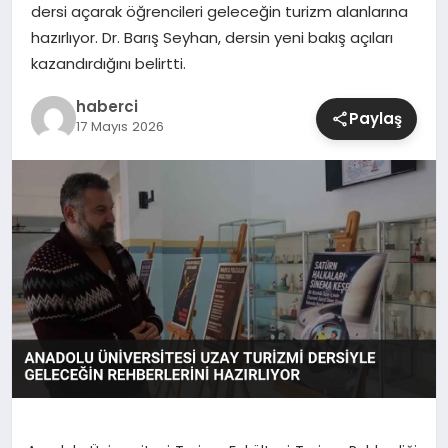
dersi açarak öğrencileri geleceğin turizm alanlarına
hazırlıyor. Dr. Barış Seyhan, dersin yeni bakış açıları
SIYASET
kazandırdığını belirtti.
SPOR
haberci
Paylaş
17 Mayıs 2026
TEKNOLOJI
YAŞAM