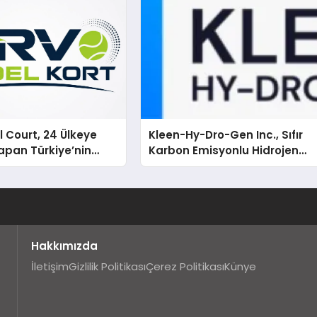
 Court, 24 Ülkeye
Kleen-Hy-Dro-Gen Inc., Sıfır
apan Türkiye’nin
Karbon Emisyonlu Hidrojen
rtu Üretim Gücü
Isıtma Teknolojisinde ISO ve
TSSA Düzenleyici Onaylarını
Aldı
Hakkımızda
İletişim
Gizlilik Politikası
Çerez Politikası
Künye