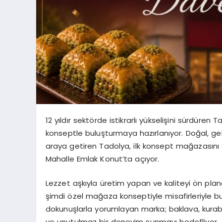
12 yıldır sektörde istikrarlı yükselişini sürdüren
Ta
konseptle buluşturmaya hazırlanıyor. Doğal, ge
araya getiren
Tadolya
, ilk konsept mağazasın
Mahalle Emlak Konut’ta açıyor.
Lezzet aşkıyla üretim yapan ve kaliteyi ön pl
şimdi özel mağaza konseptiyle misafirleriyle bul
dokunuşlarla yorumlayan marka; baklava, kurabiy
ve unutulmaz bir deneyim sunmayı hedefliyor.