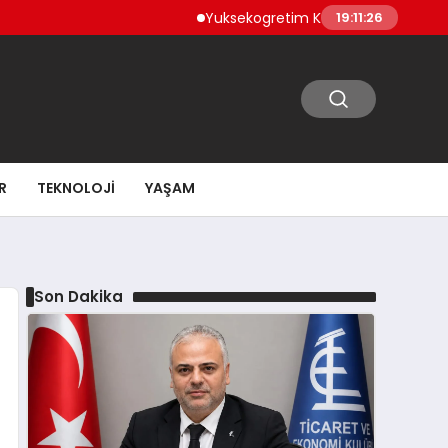
Yuksekogretim Kurulundan Dijital Donusum
19:11:27
R
TEKNOLOJI
YAŞAM
Son Dakika