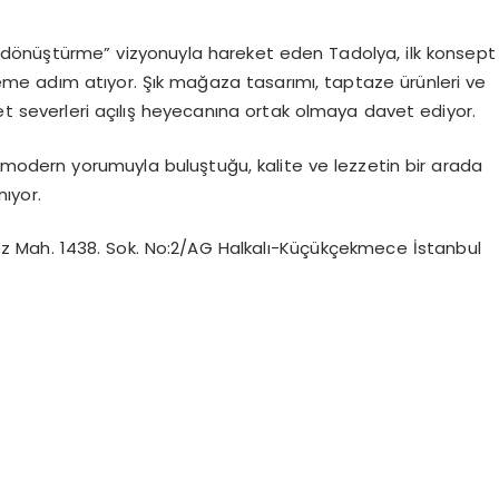
a dönüştürme” vizyonuyla hareket eden
Tadolya
, ilk konsept
me adım atıyor. Şık mağaza tasarımı, taptaze ürünleri ve
zet severleri açılış heyecanına ortak olmaya davet ediyor.
 modern yorumuyla buluştuğu, kalite ve lezzetin bir arada
ıyor.
ez Mah. 1438. Sok. No:2/AG Halkalı-Küçükçekmece İstanbul