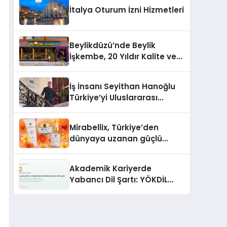
İtalya Oturum İzni Hizmetleri
Beylikdüzü’nde Beylik
İşkembe, 20 Yıldır Kalite ve
Lezzetin Değişmeyen Adresi
İş İnsanı Seyithan Hanoğlu
Türkiye’yi Uluslararası
Arenada Tanıtmayı
Hedefliyor
Mirabellix, Türkiye’den
dünyaya uzanan güçlü
büyümesini sürdürüyor
Akademik Kariyerde
Yabancı Dil Şartı: YÖKDİL
Neden Bu Kadar Belirleyici?