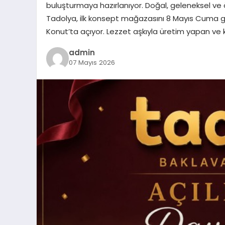
buluşturmaya hazırlanıyor. Doğal, geleneksel ve 
Tadolya, ilk konsept mağazasını 8 Mayıs Cuma g
Konut’ta açıyor. Lezzet aşkıyla üretim yapan ve k
admin
07 Mayıs 2026