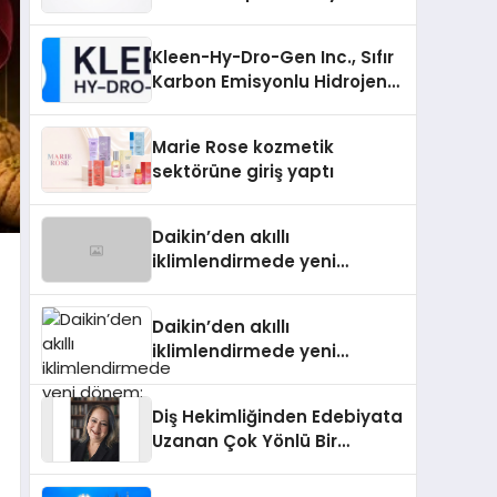
Padel Kortu Üretim Gücü
Kleen-Hy-Dro-Gen Inc., Sıfır
Karbon Emisyonlu Hidrojen
Isıtma Teknolojisinde ISO ve
TSSA Düzenleyici Onaylarını
Marie Rose kozmetik
Aldı
sektörüne giriş yaptı
Daikin’den akıllı
iklimlendirmede yeni
dönem: Madoka Plus
Türkiye’de
Daikin’den akıllı
iklimlendirmede yeni
dönem: Madoka Plus
Türkiye’de
Diş Hekimliğinden Edebiyata
Uzanan Çok Yönlü Bir
Yaşam: Yeşim Şahin Yaman