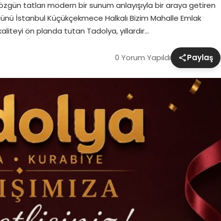
özgün tatları modern bir sunum anlayışıyla bir araya getiren
ünü İstanbul Küçükçekmece Halkalı Bizim Mahalle Emlak
aliteyi ön planda tutan Tadolya, yıllardır…
0 Yorum Yapıldı
Paylaş