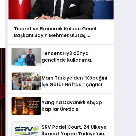
Ticaret ve Ekonomik Kulübü Genel
Başkanı Sayın Mehmet Ulutaş,
ekonomiye dair yaptığı açıklamada
şunları kaydetti:
Tencent Hy3 dünya
genelinde kullanıma
sunuldu
Mars Türkiye’den “Köpeğini
İşe Götür Haftası” çağrısı
Yangına Dayanıklı Ahşap
Kapılar Üreticisi
SRV Padel Court, 24 Ülkeye
İhracat Yapan Türkiye’nin