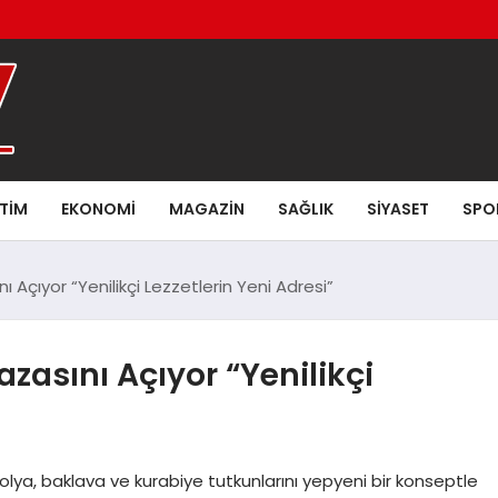
ITIM
EKONOMI
MAGAZIN
SAĞLIK
SIYASET
SPO
 Açıyor “Yenilikçi Lezzetlerin Yeni Adresi”
zasını Açıyor “Yenilikçi
Tadolya, baklava ve kurabiye tutkunlarını yepyeni bir konseptle