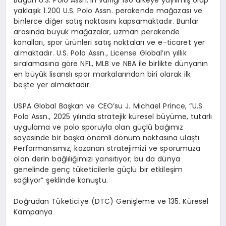
yakla
şı
k 1.200 U.S. Polo Assn. perakende ma
ğ
azas
ı
ve
binlerce di
ğ
er sat
ış
noktas
ı
n
ı
kapsamaktad
ı
r. Bunlar
aras
ı
nda b
ü
y
ü
k ma
ğ
azalar, uzman perakende
kanallar
ı
, spor
ü
r
ü
nleri sat
ış
noktalar
ı
ve e-ticaret yer
almaktad
ı
r. U.S. Polo Assn., License Global
’ı
n y
ı
ll
ı
k
s
ı
ralamas
ı
na g
ö
re NFL, MLB ve NBA ile birlikte d
ü
nyan
ı
n
en b
ü
y
ü
k lisansl
ı
spor markalar
ı
ndan biri olarak ilk
be
ş
te yer almaktad
ı
r.
USPA Global Ba
ş
kan ve CEO
’
su J. Michael Prince, “U.S.
Polo Assn., 2025 y
ı
l
ı
nda stratejik k
ü
resel b
ü
y
ü
me, tutarl
ı
uygulama ve polo sporuyla olan g
üç
l
ü
ba
ğı
m
ı
z
sayesinde bir ba
ş
ka
ö
nemli d
ö
n
ü
m noktas
ı
na ula
ş
t
ı
.
Performans
ı
m
ı
z, kazanan stratejimizi ve sporumuza
olan derin ba
ğ
l
ı
l
ığı
m
ı
z
ı
yans
ı
t
ı
yor; bu da d
ü
nya
genelinde gen
ç
t
ü
keticilerle g
üç
l
ü
bir etkile
ş
im
sa
ğ
l
ı
yor”
ş
eklinde konu
ş
tu.
Do
ğ
rudan T
ü
keticiye (DTC) Geni
ş
leme ve 135. K
ü
resel
Kampanya