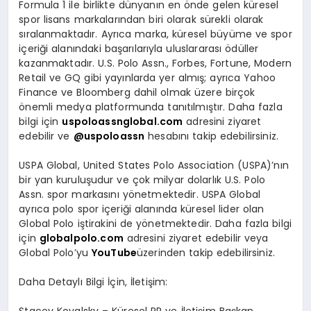
Formula 1 ile birlikte d
ü
nyan
ı
n en
ö
nde gelen k
ü
resel
spor lisans markalar
ı
ndan biri olarak s
ü
rekli olarak
s
ı
ralanmaktad
ı
r. Ayr
ı
ca marka, k
ü
resel b
ü
y
ü
me ve spor
i
ç
eri
ğ
i alan
ı
ndaki ba
ş
ar
ı
lar
ı
yla uluslararas
ı ö
d
ü
ller
kazanmaktad
ı
r. U.S. Polo Assn., Forbes, Fortune, Modern
Retail ve GQ gibi yay
ı
nlarda yer alm
ış
; ayr
ı
ca Yahoo
Finance ve Bloomberg dahil olmak
ü
zere bir
ç
ok
ö
nemli medya platformunda tan
ı
t
ı
lm
ış
t
ı
r. Daha fazla
bilgi i
ç
in
uspoloassnglobal.com
adresini ziyaret
edebilir ve
@uspoloassn
hesab
ı
n
ı
takip edebilirsiniz.
USPA Global, United States Polo Association (USPA)
’
n
ı
n
bir yan kurulu
ş
udur ve
ç
ok milyar dolarl
ı
k U.S. Polo
Assn. spor markas
ı
n
ı
y
ö
netmektedir. USPA Global
ayr
ı
ca polo spor i
ç
eri
ğ
i alan
ı
nda k
ü
resel lider olan
Global Polo i
ş
tirakini de y
ö
netmektedir. Daha fazla bilgi
i
ç
in
globalpolo.com
adresini ziyaret edebilir veya
Global Polo
’
yu
YouTube
ü
zerinden takip edebilirsiniz.
Daha Detayl
ı
Bilgi
İç
in
,
İ
leti
ş
im:
Stacey Kovalsky
–
K
ü
resel PR ve
İ
leti
ş
im Ba
ş
kan