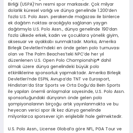
Birli
ğ
i
(USPA)
’
n
ı
n resmi spor markas
ı
d
ı
r.
Ç
ok milyar
dolarl
ı
k k
ü
resel varl
ığı
ve d
ü
nya genelinde 1.200
’
den
fazla U.S. Polo Assn. perakende ma
ğ
azas
ı
ile binlerce
ek da
ğı
t
ı
m noktas
ı
arac
ı
l
ığı
yla sa
ğ
lanan yayg
ı
n
da
ğı
t
ı
m
ı
yla U.S. Polo Assn., d
ü
nya genelinde 190
’
dan
fazla
ü
lkede erkek, kad
ı
n ve
ç
ocuklara y
ö
nelik giyim,
aksesuar ve ayakkab
ı
sunmaktad
ı
r. Marka, Amerika
Birle
ş
ik Devletleri
’
ndeki en
ö
nde gelen polo turnuvas
ı
olan ve The Palm Beaches
’
teki NPC
’
de her y
ı
l
d
ü
zenlenen U.S. Open Polo Championship
®
dahil
olmak
ü
zere d
ü
nya genelindeki b
ü
y
ü
k polo
etkinliklerine sponsorluk yapmaktad
ı
r. Amerika Birle
ş
ik
Devletleri
’
nde ESPN, Avrupa
’
da TNT ve Eurosport,
Hindistan
’
da Star Sports ve Orta Do
ğ
u
’
da BeIn Sports
ile yap
ı
lan
ö
nemli anla
ş
malar sayesinde, U.S. Polo Assn.
sponsorlu
ğ
undaki d
ü
nyan
ı
n
ö
nde gelen polo
ş
ampiyonalar
ı
n
ı
n bir
ç
o
ğ
u art
ı
k yay
ı
nlanmakta ve bu
heyecan verici spor ilk kez d
ü
nya genelinde
milyonlarca sporsever i
ç
in eri
ş
ilebilir hale gelmektedir.
U.S. Polo Assn., License Global
’
a g
ö
re NFL, PGA Tour ve