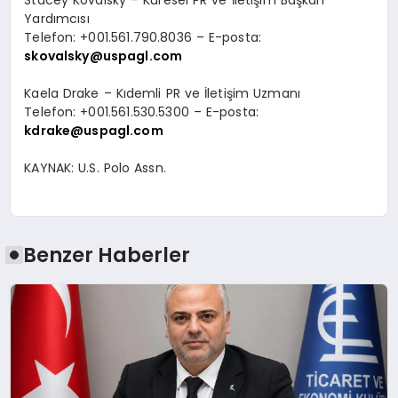
Yard
ı
mc
ı
s
ı
Telefon: +001.561.790.8036
–
E-posta:
skovalsky@uspagl.com
Kaela Drake
–
K
ı
demli PR ve
İ
leti
ş
im Uzman
ı
Telefon: +001.561.530.5300
–
E-posta:
kdrake@uspagl.com
KAYNAK:
U.S. Polo Assn.
Benzer Haberler