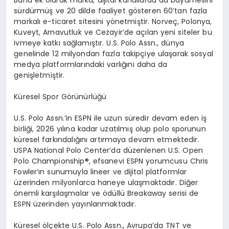
s
ü
rd
ü
rm
üş
ve 20 dilde faaliyet g
ö
steren 60
’
tan fazla
markal
ı
e-ticaret sitesini y
ö
netmi
ş
tir. Norve
ç
, Polonya,
Kuveyt, Arnavutluk ve Cezayir
’
de a
çı
lan yeni siteler bu
ivmeye katk
ı
sa
ğ
lam
ış
t
ı
r. U.S. Polo Assn., d
ü
nya
genelinde 12 milyondan fazla takip
ç
iye ula
ş
arak sosyal
medya platformlar
ı
ndaki varl
ığı
n
ı
daha da
geni
ş
letmi
ş
tir.
K
ü
resel Spor G
ö
r
ü
n
ü
rl
üğü
U.S. Polo Assn.
’
in ESPN ile uzun s
ü
redir devam eden i
ş
birli
ğ
i, 2026 y
ı
l
ı
na kadar uzat
ı
lm
ış
olup polo sporunun
k
ü
resel fark
ı
ndal
ığı
n
ı
art
ı
rmaya devam etmektedir.
USPA National Polo Center
’
da d
ü
zenlenen U.S. Open
Polo Championship
®
, efsanevi ESPN yorumcusu Chris
Fowler
’ı
n sunumuyla lineer ve dijital platformlar
ü
zerinden milyonlarca haneye ula
ş
maktad
ı
r. Di
ğ
er
ö
nemli kar
şı
la
ş
malar ve
ö
d
ü
ll
ü
Breakaway serisi de
ESPN
ü
zerinden yay
ı
nlanmaktad
ı
r.
K
ü
resel
ö
l
ç
ekte U.S. Polo Assn., Avrupa
’
da TNT ve