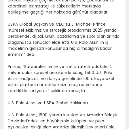
koordineli bir strateji ile t
ü
keticilerin markayla
etkile
ş
ime ge
ç
ti
ğ
i her noktada g
ö
r
ü
n
ü
r olacakt
ı
r.
USPA Global Ba
ş
kan ve CEO
’
su J. Michael Prince,
“K
ü
resel ekibimiz ve stratejik ortaklar
ı
m
ı
z 2025 y
ı
l
ı
nda
perakende, dijital,
ü
r
ü
n, pazarlama ve spor alanlar
ı
nda
ola
ğ
an
ü
st
ü
sonu
ç
lar elde etti. U.S. Polo Assn.
’
in i
ş
modelinin gidi
ş
at
ı
konusunda hi
ç
olmad
ığı
m kadar
eminim” dedi.
Prince, “S
ü
rd
ü
r
ü
len ivme ve net stratejik odak ile 4
milyar dolar k
ü
resel perakende sat
ış
, 1.500 U.S. Polo
Assn. ma
ğ
azas
ı
ve d
ü
nya genelinde 100
ü
lkeye
ö
zel
dijital platform hedeflerimize ula
ş
ma yolunda
kararl
ı
l
ı
kla ilerliyoruz”
ş
eklinde konu
ş
tu.
U.S. Polo Assn. ve USPA Global Hakk
ı
nda
U.S. Polo Assn.,
1890 y
ı
l
ı
nda kurulan ve Amerika Birle
ş
ik
Devletleri
’
ndeki en b
ü
y
ü
k polo kul
ü
pleri ve polo
oyuncular
ı
birli
ğ
i olan
Amerika Birle
ş
ik Devletleri Polo