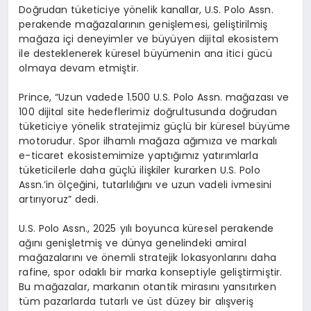
Do
ğ
rudan t
ü
keticiye y
ö
nelik kanallar, U.S. Polo Assn.
perakende ma
ğ
azalar
ı
n
ı
n geni
ş
lemesi, geli
ş
tirilmi
ş
ma
ğ
aza i
ç
i deneyimler ve b
ü
y
ü
yen dijital ekosistem
ile desteklenerek k
ü
resel b
ü
y
ü
menin ana itici g
ü
c
ü
olmaya devam etmi
ş
tir.
Prince, “Uzun vadede 1.500 U.S. Polo Assn. ma
ğ
azas
ı
ve
100 dijital site hedeflerimiz do
ğ
rultusunda do
ğ
rudan
t
ü
keticiye y
ö
nelik stratejimiz g
üç
l
ü
bir k
ü
resel b
ü
y
ü
me
motorudur. Spor ilhaml
ı
ma
ğ
aza a
ğı
m
ı
za ve markal
ı
e-ticaret ekosistemimize yapt
ığı
m
ı
z yat
ı
r
ı
mlarla
t
ü
keticilerle daha g
üç
l
ü
ili
ş
kiler kurarken U.S. Polo
Assn.
’
in
ö
l
ç
e
ğ
ini, tutarl
ı
l
ığı
n
ı
ve uzun vadeli ivmesini
art
ı
r
ı
yoruz” dedi.
U.S. Polo Assn., 2025 y
ı
l
ı
boyunca k
ü
resel perakende
a
ğı
n
ı
geni
ş
letmi
ş
ve d
ü
nya genelindeki amiral
ma
ğ
azalar
ı
n
ı
ve
ö
nemli stratejik lokasyonlar
ı
n
ı
daha
rafine, spor odakl
ı
bir marka konseptiyle geli
ş
tirmi
ş
tir.
Bu ma
ğ
azalar, markan
ı
n otantik miras
ı
n
ı
yans
ı
t
ı
rken
t
ü
m pazarlarda tutarl
ı
ve
ü
st d
ü
zey bir al
ış
veri
ş