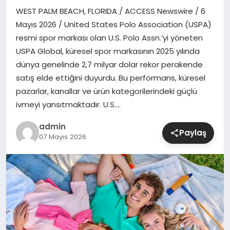
WEST PALM BEACH, FLORIDA / ACCESS Newswire / 6
SIYASET
Mayıs 2026 / United States Polo Association (USPA)
resmi spor markası olan U.S. Polo Assn.’yi yöneten
SPOR
USPA Global, küresel spor markasının 2025 yılında
dünya genelinde 2,7 milyar dolar rekor perakende
TEKNOLOJI
satış elde ettiğini duyurdu. Bu performans, küresel
pazarlar, kanallar ve ürün kategorilerindeki güçlü
YAŞAM
ivmeyi yansıtmaktadır. U.S….
admin
Paylaş
07 Mayıs 2026