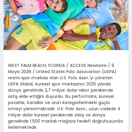
WEST PALM BEACH, FLORIDA / ACCESS Newswire / 6
May
ı
s 2026 /
United States Polo Association (USPA)
resmi spor markas
ı
olan U.S. Polo Assn.
’
y
i y
ö
neten
USPA Global
, k
ü
resel spor markas
ı
n
ı
n 2025 y
ı
l
ı
nda
d
ü
nya genelinde 2,7 milyar dolar rekor perakende
sat
ış
elde etti
ğ
ini duyurdu. Bu performans, k
ü
resel
pazarlar, kanallar ve
ü
r
ü
n kategorilerindeki g
üç
l
ü
ivmeyi yans
ı
tmaktad
ı
r. U.S. Polo Assn., uzun vadede 4
milyar dolar k
ü
resel perakende sat
ış
ve d
ü
nya
genelinde 1.500 markal
ı
ma
ğ
aza hedefi do
ğ
rultusunda
ilerlemektedir.