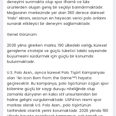
deneyimi sunmakta olup spor ilhaml
ı
ve l
ü
ks
ü
r
ü
nlerden olu
ş
an geni
ş
bir se
ç
kiyi bar
ı
nd
ı
rmaktad
ı
r.
Ma
ğ
azan
ı
n merkezinde yer alan 360 derece dairesel
“
Halo
”
ekran
ı
, sezonun en heyecan verici polo anlar
ı
n
ı
sunarak etkileyici bir deneyim sa
ğ
lamaktad
ı
r.
Genel
G
ö
r
ü
n
ü
m
2026 y
ı
l
ı
na girerken marka, 190
ü
lkedeki varl
ığı
, k
ü
resel
geni
ş
leme stratejisi ve g
üç
l
ü
t
ü
ketici talebi sayesinde
b
ü
y
ü
mesini s
ü
rd
ü
rmek i
ç
in g
üç
l
ü
bir konumda
bulunmaktad
ı
r.
U.S. Polo Assn., ayr
ı
ca k
ü
resel Polo Ti
şö
rt Kampanyas
ı
olan
“
An Icon Born from the Game
™”
i hayata
ge
ç
irecektir. Bu kampanya, polo ti
şö
rt
ü
n
ü
n
ö
zg
ü
n spor
k
ö
kenine g
üç
l
ü
bir sayg
ı
duru
ş
u niteli
ğ
inde olup
zamanla d
ü
nyan
ı
n en kal
ı
c
ı
stil unsurlar
ı
ndan biri
haline geli
ş
ini vurgulamaktad
ı
r. USPA
’
n
ı
n resmi spor
markas
ı
olarak U.S. Polo Assn., polo ti
şö
rt
ü
n
ü
n
tarihindeki otantik yerini korumaktad
ı
r. 2026 y
ı
l
ı
nda 190
ü
lkede hayata ge
ç
irilecek kampanya,
ç
ok kanall
ı
ve