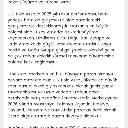
Rekor B
ü
y
ü
me ve K
ü
resel
İ
vme
U.S. Polo Assn.
’
in 2025 y
ı
l
ı
rekor performans
ı
, hem
yerle
ş
ik hem de geli
ş
mekte olan pazarlardaki
geni
ş
lemeyle desteklenmi
ş
tir. Markan
ı
n en b
ü
y
ü
k
b
ö
lgesi olan Kuzey Amerika istikrarl
ı
b
ü
y
ü
me
kaydederken, Hindistan, Orta Do
ğ
u, Bat
ı
Avrupa ve
Latin Amerika
’
da g
üç
l
ü
ivme devam etmi
ş
tir. Asya
Pasifik ve Do
ğ
u Avrupa gibi geli
ş
mekte olan b
ö
lgeler
de
ç
ok milyar dolarl
ı
k k
ü
resel markan
ı
n b
ü
y
ü
mesine
anlaml
ı
katk
ı
sa
ğ
lam
ış
t
ı
r.
Hindistan, markan
ı
n en h
ı
zl
ı
b
ü
y
ü
yen pazar
ı
olmaya
devam etmekte olup U.S. Polo Assn.,
ü
lkede en b
ü
y
ü
k
spor-casual erkek giyim markas
ı
olarak geni
ş ç
apta
tan
ı
nmaktad
ı
r ve uzun vadede 1 milyar dolar
perakende sat
ış
hedefine ilerlemektedir. Marka ayr
ı
ca
2026 y
ı
l
ı
nda Avustralya, Polonya, Arjantin, Brezilya,
Tayland, Vietnam ve baz
ı
Afrika pazarlar
ı
dahil olmak
ü
zere bir
ç
ok stratejik pazar
ı
devreye alacakt
ı
r.
Bug
ü
n U.S. Polo Assn.
’
in varl
ığı
190
ü
lkeye yay
ı
lm
ış
olup