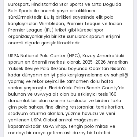
Eurosport, Hindistan
’
da Star Sports ve Orta Do
ğ
u
’
da
BeIn Sports ile
ö
nemli yay
ı
n ortakl
ı
klar
ı
n
ı
s
ü
rd
ü
rmektedir. Bu i
ş
birlikleri sayesinde elit polo
kar
şı
la
ş
malar
ı
Wimbledon, Premier League ve Indian
Premier League (IPL) kriket gibi k
ü
resel spor
organizasyonlar
ı
yla birlikte sunularak sporun eri
ş
imi
ö
nemli
ö
l
çü
de geni
ş
letilmektedir.
USPA National Polo Center (NPC), Kuzey Amerika
’
daki
sporun en
ö
nemli merkezi olarak, 2025-2026 Amerikan
Y
ü
ksek Seviye Polo Sezonu boyunca Ocak
’
tan Nisan
’
a
kadar d
ü
nyan
ı
n en iyi polo kar
şı
la
ş
malar
ı
na ev sahipli
ğ
i
yapm
ış
ve rekor seyirci ile tamamen dolu hafta
sonlar
ı
ya
ş
am
ış
t
ı
r. Florida
’
daki Palm Beach County
’
de
bulunan ve USPA
’
ya ait olan bu etkileyici tesis 160
d
ö
n
ü
ml
ü
k bir alan
ü
zerine kuruludur ve birden fazla
ç
im polo sahas
ı
, fine dining restoranlar, tenis kortlar
ı
,
stadyum oturma alanlar
ı
, y
ü
zme havuzu ve yeni
yenilenen USPA Global amiral ma
ğ
azas
ı
n
ı
kapsamaktad
ı
r. USPA Shop, zengin polo miras
ı
ve
moday
ı
bir araya getiren
ü
st d
ü
zey bir t
ü
ketici