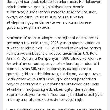
deneyimi sunacak
ş
ekilde tasarlanm
ış
t
ı
r. Her lokasyon,
erkek, kad
ı
n ve
ç
ocuk koleksiyonlar
ı
n
ı ö
zenle
sunmakta; g
ü
ncellenmi
ş
ma
ğ
aza tasar
ı
m unsurlar
ı
,
hik
â
ye anlat
ı
m
ı
ve
ü
r
ü
n sunumu ile t
ü
ketici
etkile
ş
imini g
üç
lendirmekte ve markan
ı
n k
ü
resel
g
ü
c
ü
n
ü
peki
ş
tirmektedir.
Markan
ı
n t
ü
ketici etkile
ş
im stratejilerini desteklemek
amac
ı
yla U.S. Polo Assn., 2025 y
ı
l
ı
nda spor severler ve
t
ü
keticiler i
ç
in bir dizi 135. y
ı
l k
ü
resel etkinli
ğ
i ve marka
kampanyas
ı
n
ı
ba
ş
ar
ı
yla hayata ge
ç
irmi
ş
tir. U.S. Polo
Assn. Y
ı
l D
ö
n
ü
m
ü
Kampanyas
ı
, 1890 y
ı
l
ı
nda kurulan ve
Amerika
’
n
ı
n en eski spor y
ö
netim kurulu
ş
lar
ı
ndan biri
olan USPA
’
n
ı
n 135. y
ı
l
ı
n
ı
kutlam
ış
t
ı
r. Bu kapsamda
ger
ç
ekle
ş
tirilen etkinlikler ABD, Hindistan, Avrupa, Asya,
Latin Amerika ve Orta Do
ğ
u gibi
ö
nemli pazarlarda
hayata ge
ç
irilmi
ş
tir. Y
ı
l boyunca t
ü
keticiler;
ö
zel polo
etkinlikleri, ma
ğ
aza i
ç
i etkinlikler, dijital deneyimler,
kaps
ü
l koleksiyonlar ve influencer i
ş
birlikleri arac
ı
l
ığı
yla
markayla unutulmaz deneyimler ya
ş
am
ış
t
ı
r.
Buna ek olarak marka, dijital kanallarda da b
ü
y
ü
mesini