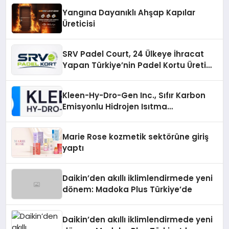
Yangına Dayanıklı Ahşap Kapılar
Üreticisi
SRV Padel Court, 24 Ülkeye İhracat
Yapan Türkiye’nin Padel Kortu Üretim
Gücü
Kleen-Hy-Dro-Gen Inc., Sıfır Karbon
Emisyonlu Hidrojen Isıtma
Teknolojisinde ISO ve TSSA
Düzenleyici Onaylarını Aldı
Marie Rose kozmetik sektörüne giriş
yaptı
Daikin’den akıllı iklimlendirmede yeni
dönem: Madoka Plus Türkiye’de
Daikin’den akıllı iklimlendirmede yeni