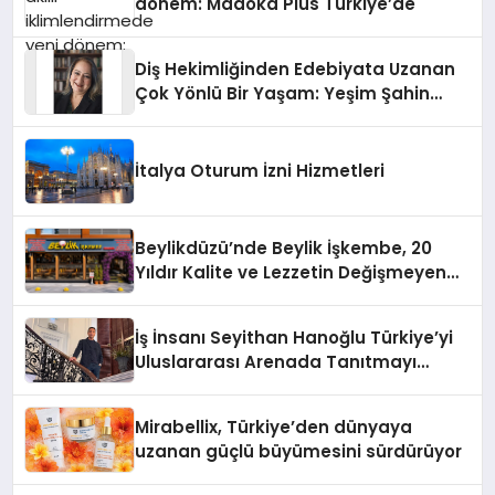
dönem: Madoka Plus Türkiye’de
Diş Hekimliğinden Edebiyata Uzanan
Çok Yönlü Bir Yaşam: Yeşim Şahin
Yaman
İtalya Oturum İzni Hizmetleri
Beylikdüzü’nde Beylik İşkembe, 20
Yıldır Kalite ve Lezzetin Değişmeyen
Adresi
İş İnsanı Seyithan Hanoğlu Türkiye’yi
Uluslararası Arenada Tanıtmayı
Hedefliyor
Mirabellix, Türkiye’den dünyaya
uzanan güçlü büyümesini sürdürüyor