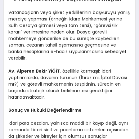
Vatandaşların veya şirket yetkililerinin başvuruyu yanlış
merciye yapması (örneğin İdare Mahkemesi yerine
Sulh Ceza’ya gitmesi veya tam tersi), “görevsizlik
kararı” verilmesine neden olur. Dosya görevli
mahkemeye gönderilse de bu süreçte kaybedilen
zaman, cezanın tahsil aşamasına geçmesine ve
banka hesaplarına e-haciz uygulanmasına sebebiyet
verebilir.
Av. Alperen Bekir YİĞİT
, özellikle karmaşık idari
yaptırımlarda, davanın türünün (İtiraz mı, İptal Davası
mı?) ve görevli mahkemenin tespitinin, sürecin en
başında stratejik olarak belirlenmesi gerektiğini
hatırlatmaktadır.
Sonuç ve Hukuki Değerlendirme
İdari para cezaları, yalnızca maddi bir kayıp değil, aynı
zamanda ticari sicil ve puanlama sistemleri açısından
da şirketler ve bireyler için olumsuz sonuçlar