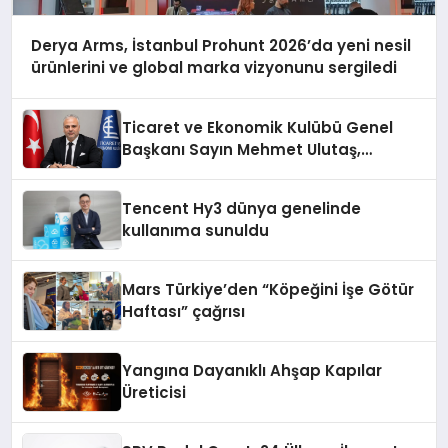
Derya Arms, İstanbul Prohunt 2026’da yeni nesil
ürünlerini ve global marka vizyonunu sergiledi
Ticaret ve Ekonomik Kulübü Genel
Başkanı Sayın Mehmet Ulutaş,
ekonomiye dair yaptığı açıklamada
şunları kaydetti:
Tencent Hy3 dünya genelinde
kullanıma sunuldu
Mars Türkiye’den “Köpeğini İşe Götür
Haftası” çağrısı
Yangına Dayanıklı Ahşap Kapılar
Üreticisi