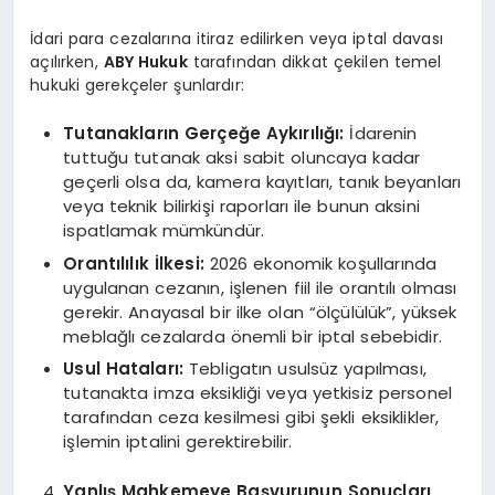
İdari para cezalarına itiraz edilirken veya iptal davası
açılırken,
ABY Hukuk
tarafından dikkat çekilen temel
hukuki gerekçeler şunlardır:
Tutanakların Gerçeğe Aykırılığı:
İdarenin
tuttuğu tutanak aksi sabit oluncaya kadar
geçerli olsa da, kamera kayıtları, tanık beyanları
veya teknik bilirkişi raporları ile bunun aksini
ispatlamak mümkündür.
Orantılılık İlkesi:
2026 ekonomik koşullarında
uygulanan cezanın, işlenen fiil ile orantılı olması
gerekir. Anayasal bir ilke olan “ölçülülük”, yüksek
meblağlı cezalarda önemli bir iptal sebebidir.
Usul Hataları:
Tebligatın usulsüz yapılması,
tutanakta imza eksikliği veya yetkisiz personel
tarafından ceza kesilmesi gibi şekli eksiklikler,
işlemin iptalini gerektirebilir.
Yanlış Mahkemeye Başvurunun Sonuçları