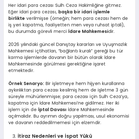
Her idari para cezası Sulh Ceza Hakimliğine gitmez.
Eğer idari para cezası,
başka bir idari işlemle
birlikte
verilmişse (örneğin; hem para cezası hem de
iş yeri kapatma, faaliyetten men veya ruhsat iptali),
bu durumda görevli merci
İdare Mahkemesi
dir.
2026 yılındaki güncel Danıştay kararları ve Uyuşmazlık
Mahkemesi içtihatları, “bağlantı kuralı” gereği bu tür
karma işlemlerde davanın bir bütün olarak İdare
Mahkemesinde görülmesi gerektiğine işaret
etmektedir.
Örnek Senaryo:
Bir işletmeye hem hijyen kurallarına
aykırılıktan para cezası kesilmiş hem de işletme 3 gün
süreyle mühürlenmişse; para cezası için Sulh Ceza’ya,
kapatma için İdare Mahkemesi’ne gidilmez. Her iki
işlem için de
İptal Davası
İdare Mahkemesinde
açılmalıdır. Bu ayrımın doğru yapılması, usul ekonomisi
ve davanın reddedilmemesi için elzemdir.
İtiraz Nedenleri ve İspat Yükü