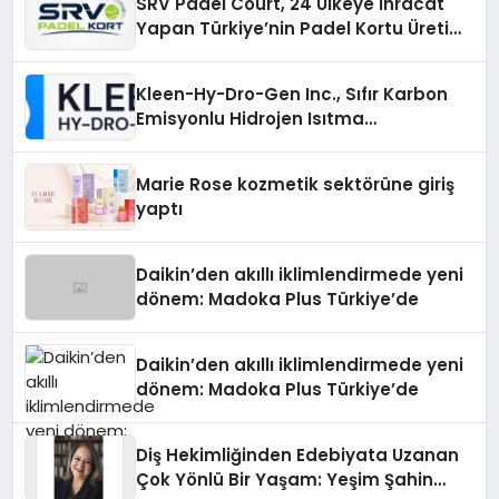
SRV Padel Court, 24 Ülkeye İhracat
Yapan Türkiye’nin Padel Kortu Üretim
Gücü
Kleen-Hy-Dro-Gen Inc., Sıfır Karbon
Emisyonlu Hidrojen Isıtma
Teknolojisinde ISO ve TSSA
Düzenleyici Onaylarını Aldı
Marie Rose kozmetik sektörüne giriş
yaptı
Daikin’den akıllı iklimlendirmede yeni
dönem: Madoka Plus Türkiye’de
Daikin’den akıllı iklimlendirmede yeni
dönem: Madoka Plus Türkiye’de
Diş Hekimliğinden Edebiyata Uzanan
Çok Yönlü Bir Yaşam: Yeşim Şahin