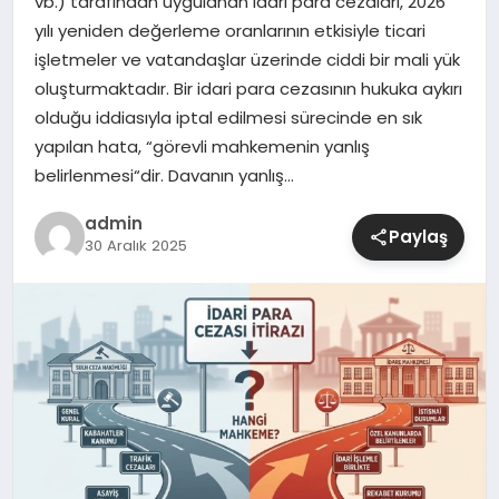
vb.) tarafından uygulanan idari para cezaları, 2026
yılı yeniden değerleme oranlarının etkisiyle ticari
SIYASET
işletmeler ve vatandaşlar üzerinde ciddi bir mali yük
oluşturmaktadır. Bir idari para cezasının hukuka aykırı
SPOR
olduğu iddiasıyla iptal edilmesi sürecinde en sık
yapılan hata, “görevli mahkemenin yanlış
TEKNOLOJI
belirlenmesi“dir. Davanın yanlış…
admin
YAŞAM
Paylaş
30 Aralık 2025