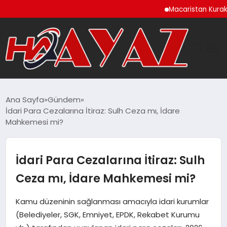
Macaristan Kuraklık Ned
GÜNDEM
Ana Sayfa
Gündem
İdari Para Cezalarına İtiraz: Sulh Ceza mı, İdare
DÜNYA
Mahkemesi mi?
EĞITIM
İdari Para Cezalarına İtiraz: Sulh
EKONOMI
Ceza mı, İdare Mahkemesi mi?
MAGAZIN
Kamu düzeninin sağlanması amacıyla idari kurumlar
(Belediyeler, SGK, Emniyet, EPDK, Rekabet Kurumu
SAĞLIK