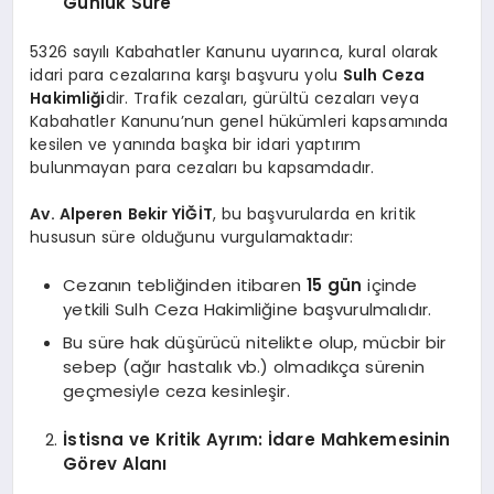
Günlük Süre
5326 sayılı Kabahatler Kanunu uyarınca, kural olarak
idari para cezalarına karşı başvuru yolu
Sulh Ceza
Hakimliği
dir. Trafik cezaları, gürültü cezaları veya
Kabahatler Kanunu’nun genel hükümleri kapsamında
kesilen ve yanında başka bir idari yaptırım
bulunmayan para cezaları bu kapsamdadır.
Av. Alperen Bekir YİĞİT
, bu başvurularda en kritik
hususun süre olduğunu vurgulamaktadır:
Cezanın tebliğinden itibaren
15 gün
içinde
yetkili Sulh Ceza Hakimliğine başvurulmalıdır.
Bu süre hak düşürücü nitelikte olup, mücbir bir
sebep (ağır hastalık vb.) olmadıkça sürenin
geçmesiyle ceza kesinleşir.
İstisna ve Kritik Ayrım: İdare Mahkemesinin
Görev Alanı