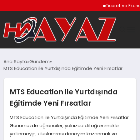
Ticaret ve Ekonomik Ku
GÜNDEM
Ana Sayfa
Gündem
MTS Education ile Yurtdışında Eğitimde Yeni Fırsatlar
DÜNYA
EĞITIM
MTS Education ile Yurtdışında
Eğitimde Yeni Fırsatlar
EKONOMI
MTS Education ile Yurtdışında Eğitimde Yeni Fırsatlar
MAGAZIN
Günümüzde öğrenciler, yalnızca dil öğrenmekle
yetinmeyip, uluslararası deneyim kazanmak ve
SAĞLIK