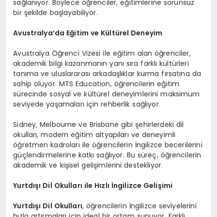
sağlanıyor. Böylece öğrenciler, eğitimlerine sorunsuz
bir şekilde başlayabiliyor.
Avustralya’da Eğitim ve Kültürel Deneyim
Avustralya Öğrenci Vizesi ile eğitim alan öğrenciler,
akademik bilgi kazanmanın yanı sıra farklı kültürleri
tanıma ve uluslararası arkadaşlıklar kurma fırsatına da
sahip oluyor. MTS Education, öğrencilerin eğitim
sürecinde sosyal ve kültürel deneyimlerini maksimum
seviyede yaşamaları için rehberlik sağlıyor.
Sidney, Melbourne ve Brisbane gibi şehirlerdeki dil
okulları, modern eğitim altyapıları ve deneyimli
öğretmen kadroları ile öğrencilerin İngilizce becerilerini
güçlendirmelerine katkı sağlıyor. Bu süreç, öğrencilerin
akademik ve kişisel gelişimlerini destekliyor.
Yurtdışı Dil Okulları ile Hızlı İngilizce Gelişimi
Yurtdışı Dil Okulları
, öğrencilerin İngilizce seviyelerini
hızla artırmaları için ideal bir ortam sunuyor. Farklı