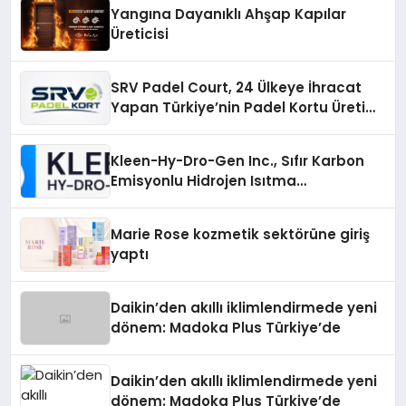
Yangına Dayanıklı Ahşap Kapılar
Üreticisi
SRV Padel Court, 24 Ülkeye İhracat
Yapan Türkiye’nin Padel Kortu Üretim
Gücü
Kleen-Hy-Dro-Gen Inc., Sıfır Karbon
Emisyonlu Hidrojen Isıtma
Teknolojisinde ISO ve TSSA
Düzenleyici Onaylarını Aldı
Marie Rose kozmetik sektörüne giriş
yaptı
Daikin’den akıllı iklimlendirmede yeni
dönem: Madoka Plus Türkiye’de
Daikin’den akıllı iklimlendirmede yeni
dönem: Madoka Plus Türkiye’de