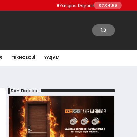
Yangına Dayanıklı Ahşap Kapılar Üreticisi
07:04:56
R
TEKNOLOJI
YAŞAM
Son Dakika