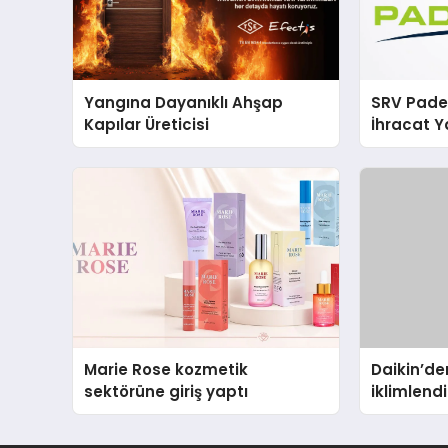
Yangına Dayanıklı Ahşap
SRV Padel
Kapılar Üreticisi
İhracat Y
Padel Ko
Marie Rose kozmetik
Daikin’den
sektörüne giriş yaptı
iklimlen
Madoka P