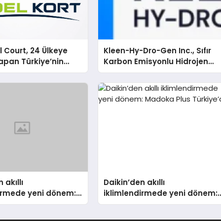
 Court, 24 Ülkeye
Kleen-Hy-Dro-Gen Inc., Sıfır
apan Türkiye’nin
Karbon Emisyonlu Hidrojen
rtu Üretim Gücü
Isıtma Teknolojisinde ISO ve
TSSA Düzenleyici Onaylarını
Aldı
 akıllı
Daikin’den akıllı
dirmede yeni dönem:
iklimlendirmede yeni dönem:
lus Türkiye’de
Madoka Plus Türkiye’de