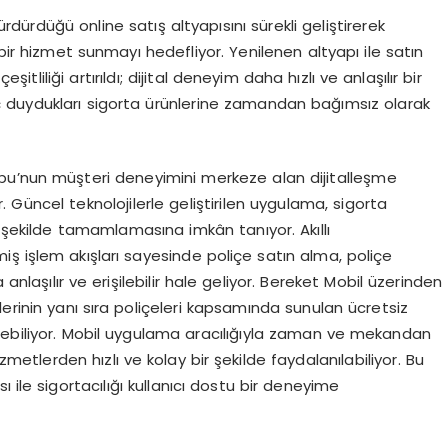
dürdüğü online satış altyapısını sürekli geliştirerek
 bir hizmet sunmayı hedefliyor. Yenilenen altyapı ile satın
itliliği artırıldı; dijital deneyim daha hızlı ve anlaşılır bir
yaç duydukları sigorta ürünlerine zamandan bağımsız olarak
bu’nun müşteri deneyimini merkeze alan dijitalleşme
. Güncel teknolojilerle geliştirilen uygulama, sigorta
z şekilde tamamlamasına imkân tanıyor. Akıllı
ş işlem akışları sayesinde poliçe satın alma, poliçe
 anlaşılır ve erişilebilir hale geliyor. Bereket Mobil üzerinden
erinin yanı sıra poliçeleri kapsamında sunulan ücretsiz
erişebiliyor. Mobil uygulama aracılığıyla zaman ve mekandan
metlerden hızlı ve kolay bir şekilde faydalanılabiliyor. Bu
 ile sigortacılığı kullanıcı dostu bir deneyime