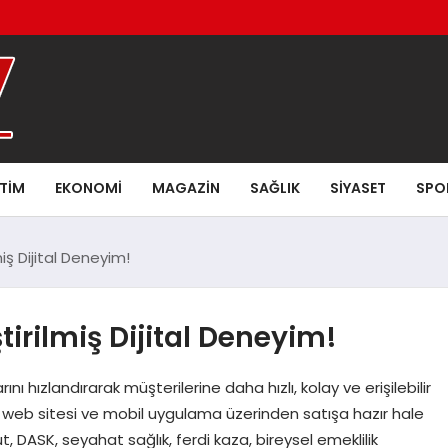
ITIM
EKONOMI
MAGAZIN
SAĞLIK
SIYASET
SPO
iş Dijital Deneyim!
tirilmiş Dijital Deneyim!
ı hızlandırarak müşterilerine daha hızlı, kolay ve erişilebilir
web sitesi ve mobil uygulama üzerinden satışa hazır hale
ut, DASK, seyahat sağlık, ferdi kaza, bireysel emeklilik