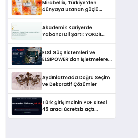
Mirabellix, Türkiye’den
dünyaya uzanan güçlü
büyümesini sürdürüyor
Akademik Kariyerde
Yabancı Dil Şartı: YÖKDİL
Neden Bu Kadar Belirleyici?
ELSİ Güç Sistemleri ve
ELSIPOWER’dan İşletmelere
Güvenilir Enerji Çözümleri
Aydınlatmada Doğru Seçim
ve Dekoratif Çözümler
Türk girişimcinin PDF sitesi
45 aracı ücretsiz açtı
Dosyalar sunucuya gitmiyor