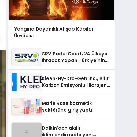
Yangına Dayanıklı Ahşap Kapılar
Üreticisi
SRV Padel Court, 24 Ülkeye
İhracat Yapan Türkiye’nin
Padel Kortu Üretim Gücü
Kleen-Hy-Dro-Gen Inc., Sıfır
Karbon Emisyonlu Hidrojen
Isıtma Teknolojisinde ISO ve
TSSA Düzenleyici Onaylarını
Marie Rose kozmetik
Aldı
sektörüne giriş yaptı
Daikin’den akıllı
iklimlendirmede yeni