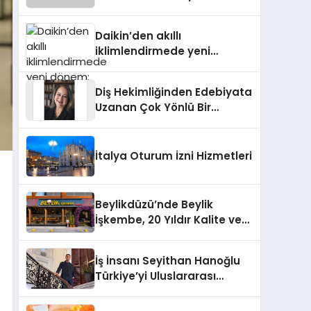
dönem: Madoka Plus
Türkiye’de
Daikin’den akıllı
iklimlendirmede yeni
dönem: Madoka Plus
Türkiye’de
Diş Hekimliğinden Edebiyata
Uzanan Çok Yönlü Bir
Yaşam: Yeşim Şahin Yaman
İtalya Oturum İzni Hizmetleri
Beylikdüzü’nde Beylik
İşkembe, 20 Yıldır Kalite ve
Lezzetin Değişmeyen Adresi
İş İnsanı Seyithan Hanoğlu
Türkiye’yi Uluslararası
Arenada Tanıtmayı
Hedefliyor