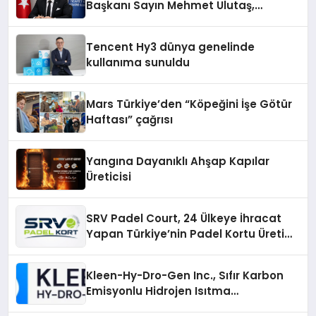
Başkanı Sayın Mehmet Ulutaş,
ekonomiye dair yaptığı açıklamada
şunları kaydetti:
Tencent Hy3 dünya genelinde
kullanıma sunuldu
Mars Türkiye’den “Köpeğini İşe Götür
Haftası” çağrısı
Yangına Dayanıklı Ahşap Kapılar
Üreticisi
SRV Padel Court, 24 Ülkeye İhracat
Yapan Türkiye’nin Padel Kortu Üretim
Gücü
Kleen-Hy-Dro-Gen Inc., Sıfır Karbon
Emisyonlu Hidrojen Isıtma
Teknolojisinde ISO ve TSSA