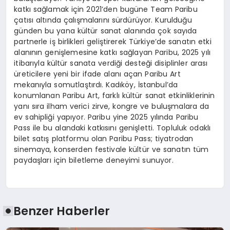
katkı sağlamak için 2021’den bugüne Team Paribu
çatısı altında çalışmalarını sürdürüyor. Kurulduğu
günden bu yana kültür sanat alanında çok sayıda
partnerle iş birlikleri geliştirerek Türkiye’de sanatın etki
alanının genişlemesine katkı sağlayan Paribu, 2025 yılı
itibarıyla kültür sanata verdiği desteği disiplinler arası
üreticilere yeni bir ifade alanı açan Paribu Art
mekanıyla somutlaştırdı. Kadıköy, İstanbul’da
konumlanan Paribu Art, farklı kültür sanat etkinliklerinin
yanı sıra ilham verici zirve, kongre ve buluşmalara da
ev sahipliği yapıyor. Paribu yine 2025 yılında Paribu
Pass ile bu alandaki katkısını genişletti. Topluluk odaklı
bilet satış platformu olan Paribu Pass; tiyatrodan
sinemaya, konserden festivale kültür ve sanatın tüm
paydaşları için biletleme deneyimi sunuyor.
Benzer Haberler