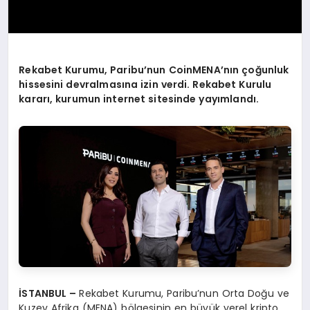
Rekabet Kurumu, Paribu’nun CoinMENA’nın çoğunluk
hissesini devralmasına izin verdi. Rekabet Kurulu
kararı, kurumun internet sitesinde yayımlandı.
İSTANBUL –
Rekabet Kurumu, Paribu’nun Orta Doğu ve
Kuzey Afrika (MENA) bölgesinin en büyük yerel kripto