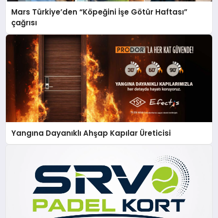
Mars Türkiye’den “Köpeğini İşe Götür Haftası”
çağrısı
Yangına Dayanıklı Ahşap Kapılar Üreticisi