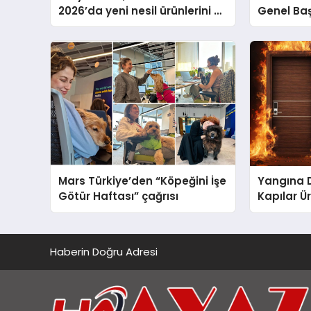
2026’da yeni nesil ürünlerini ve
Genel Ba
global marka vizyonunu
Ulutaş, e
sergiledi
açıklamad
Mars Türkiye’den “Köpeğini İşe
Yangına 
Götür Haftası” çağrısı
Kapılar Ür
Haberin Doğru Adresi