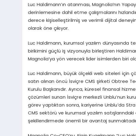
Luc Haldimann’ın atanması, Magnolia’nın Yap
derinlemesine dahil etme çalışmalarını hızlandı
derece kişiselleştirilmiş ve verimli dijital den
olarak öne çıkıyor.
Luc Haldimann, kurumsal yazılım dünyasında temel
birikimini güçlü iş vizyonuyla birleştiren Haldi
Magnolia’ya yön verecek lider isimlerden biri ol
Luc Haldimann, büyük ölçekli web siteleri için 
satın alınan öncü İsviçre CMS şirketi Obtree T
Kurulu Başkanıdır. Ayrıca, küresel finansal hizm
çözümleri sunan İsviçre merkezli Unblu’nun kuru
görev yaptıktan sonra, kariyerine Unblu’da Str
CMS sektörü ve kurumsal yazılım satışlarındaki
şekillendirmede önemli bir avantaj sunmaktadır
Magnolia Co-CEO’su Alain Kugelmann “Luc Hald