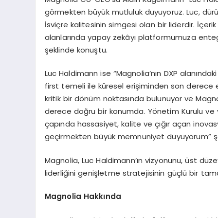
görmekten büyük mutluluk duyuyoruz. Luc, dürüs
İsviçre kalitesinin simgesi olan bir liderdir. İçer
alanlarında yapay zekâyı platformumuza entegre
şeklinde konuştu.
Luc Haldimann ise “Magnolia’nın DXP alanındaki 
first temeli ile küresel erişiminden son derece e
kritik bir dönüm noktasında bulunuyor ve Magnol
derece doğru bir konumda. Yönetim Kurulu ve yön
çapında hassasiyet, kalite ve çığır açan inov
geçirmekten büyük memnuniyet duyuyorum” şe
Magnolia, Luc Haldimann’ın vizyonunu, üst düz
liderliğini genişletme stratejisinin güçlü bir ta
Magnolia Hakkında