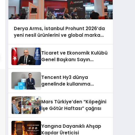
Derya Arms, İstanbul Prohunt 2026’da
yeni nesil ürünlerini ve global marka
vizyonunu sergiledi
Ticaret ve Ekonomik Kulübü
Genel Başkanı Sayın
Mehmet Ulutaş, ekonomiye
dair yaptığı açıklamada
Tencent Hy3 dünya
şunları kaydetti:
genelinde kullanıma
sunuldu
Mars Türkiye’den “Köpeğini
İşe Götür Haftası” çağrısı
Yangına Dayanıklı Ahşap
Kapılar Üreticisi