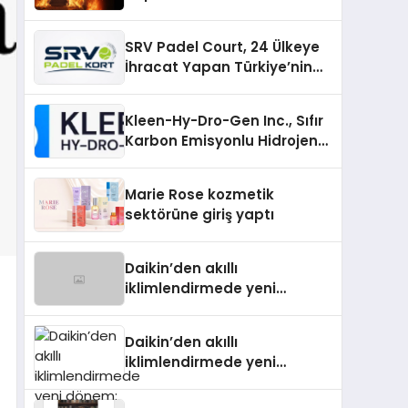
SRV Padel Court, 24 Ülkeye
İhracat Yapan Türkiye’nin
Padel Kortu Üretim Gücü
Kleen-Hy-Dro-Gen Inc., Sıfır
Karbon Emisyonlu Hidrojen
Isıtma Teknolojisinde ISO ve
TSSA Düzenleyici Onaylarını
Marie Rose kozmetik
Aldı
sektörüne giriş yaptı
Daikin’den akıllı
iklimlendirmede yeni
dönem: Madoka Plus
Türkiye’de
Daikin’den akıllı
iklimlendirmede yeni
dönem: Madoka Plus
Türkiye’de