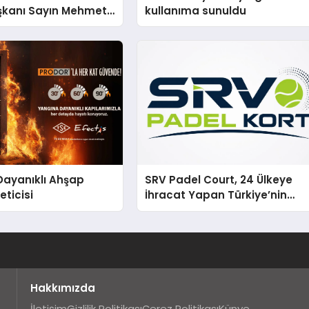
şkanı Sayın Mehmet
kullanıma sunuldu
konomiye dair yaptığı
a şunları kaydetti:
Dayanıklı Ahşap
SRV Padel Court, 24 Ülkeye
eticisi
İhracat Yapan Türkiye’nin
Padel Kortu Üretim Gücü
Hakkımızda
İletişim
Gizlilik Politikası
Çerez Politikası
Künye