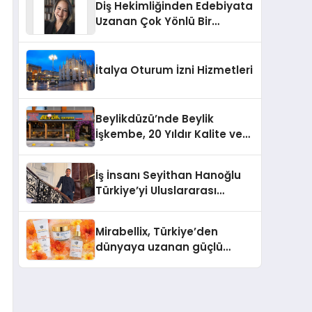
Diş Hekimliğinden Edebiyata
Uzanan Çok Yönlü Bir
Yaşam: Yeşim Şahin Yaman
İtalya Oturum İzni Hizmetleri
Beylikdüzü’nde Beylik
İşkembe, 20 Yıldır Kalite ve
Lezzetin Değişmeyen Adresi
İş İnsanı Seyithan Hanoğlu
Türkiye’yi Uluslararası
Arenada Tanıtmayı
Hedefliyor
Mirabellix, Türkiye’den
dünyaya uzanan güçlü
büyümesini sürdürüyor