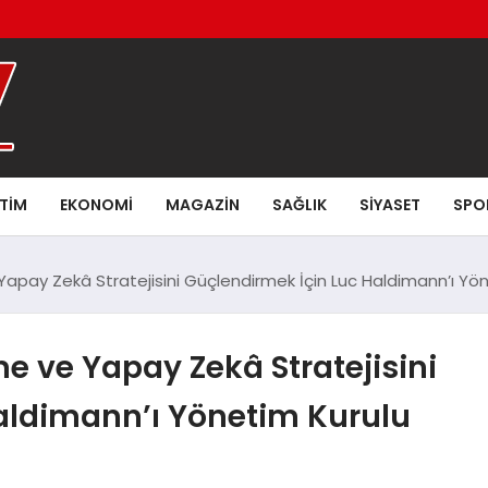
ITIM
EKONOMI
MAGAZIN
SAĞLIK
SIYASET
SPO
apay Zekâ Stratejisini Güçlendirmek İçin Luc Haldimann’ı Yön
 ve Yapay Zekâ Stratejisini
aldimann’ı Yönetim Kurulu