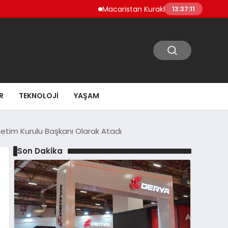
Macaristan Kuraklık Nedeniyle Paks Nükle
13:37:12
R
TEKNOLOJI
YAŞAM
etim Kurulu Başkanı Olarak Atadı
Son Dakika