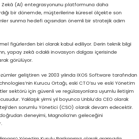
ay Zekâ (AI) entegrasyonunu platformuna daha
rdığı bir dönemde, müşterilerine küresel ölçekte son
eyimler sunma hedefi açısından önemli bir stratejik adım
 figürlerden biri olarak kabul ediliyor. Derin teknik bilgi
mann, yapay zekâ odaklı inovasyon dalgası içerisinde
arak görülüyor.
çözümler geliştiren ve 2003 yılında IXOS Software tarafından
echnologies’nin Kurucu Ortağı, eski CTO’su ve eski Yönetim
etler sektörü için güvenli ve regülasyonlara uyumlu iletişim
cusudur. Yaklaşık yirmi yıl boyunca Unblu’da CEO olarak
ateji’den sorumlu Yönetici (CSO) olarak devam edecektir.
 doğrudan deneyimi, Magnolia’nın geleceğini
.
imann’ı Yönetim Kurulu Başkanımız olarak aramızda