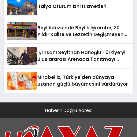
İtalya Oturum İzni Hizmetleri
Beylikdüzü’nde Beylik İşkembe, 20
Yıldır Kalite ve Lezzetin Değişmeyen
Adresi
İş İnsanı Seyithan Hanoğlu Türkiye’yi
Uluslararası Arenada Tanıtmayı
Hedefliyor
Mirabellix, Türkiye’den dünyaya
uzanan güçlü büyümesini sürdürüyor
Haberin Doğru Adresi