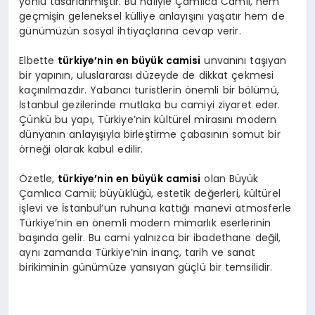
yönlü tasarlanmıştır. Bu haliyle Çamlıca Camii, hem
geçmişin geleneksel külliye anlayışını yaşatır hem de
günümüzün sosyal ihtiyaçlarına cevap verir.
Elbette
türkiye’nin en büyük camisi
unvanını taşıyan
bir yapının, uluslararası düzeyde de dikkat çekmesi
kaçınılmazdır. Yabancı turistlerin önemli bir bölümü,
İstanbul gezilerinde mutlaka bu camiyi ziyaret eder.
Çünkü bu yapı, Türkiye’nin kültürel mirasını modern
dünyanın anlayışıyla birleştirme çabasının somut bir
örneği olarak kabul edilir.
Özetle,
türkiye’nin en büyük camisi
olan Büyük
Çamlıca Camii; büyüklüğü, estetik değerleri, kültürel
işlevi ve İstanbul’un ruhuna kattığı manevi atmosferle
Türkiye’nin en önemli modern mimarlık eserlerinin
başında gelir. Bu cami yalnızca bir ibadethane değil,
aynı zamanda Türkiye’nin inanç, tarih ve sanat
birikiminin günümüze yansıyan güçlü bir temsilidir.