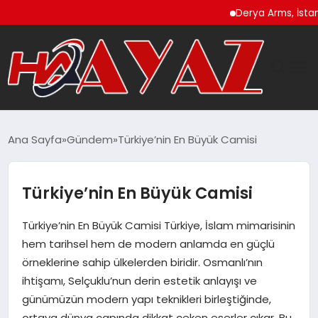
Derya Arms, İstanbul Pr
GÜNDEM
Ana Sayfa
Gündem
Türkiye’nin En Büyük Camisi
DÜNYA
Türkiye’nin En Büyük Camisi
EĞITIM
Türkiye’nin En Büyük Camisi Türkiye, İslam mimarisinin
EKONOMI
hem tarihsel hem de modern anlamda en güçlü
örneklerine sahip ülkelerden biridir. Osmanlı’nın
MAGAZIN
ihtişamı, Selçuklu’nun derin estetik anlayışı ve
günümüzün modern yapı teknikleri birleştiğinde,
SAĞLIK
ortaya dünya çapında dikkat çeken eserler çıkar. Bu