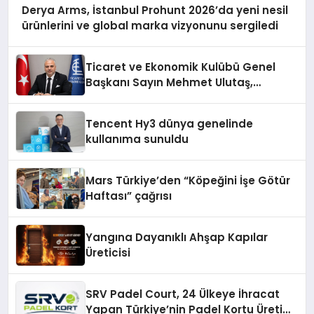
Derya Arms, İstanbul Prohunt 2026’da yeni nesil
ürünlerini ve global marka vizyonunu sergiledi
Ticaret ve Ekonomik Kulübü Genel
Başkanı Sayın Mehmet Ulutaş,
ekonomiye dair yaptığı açıklamada
şunları kaydetti:
Tencent Hy3 dünya genelinde
kullanıma sunuldu
Mars Türkiye’den “Köpeğini İşe Götür
Haftası” çağrısı
Yangına Dayanıklı Ahşap Kapılar
Üreticisi
SRV Padel Court, 24 Ülkeye İhracat
Yapan Türkiye’nin Padel Kortu Üretim