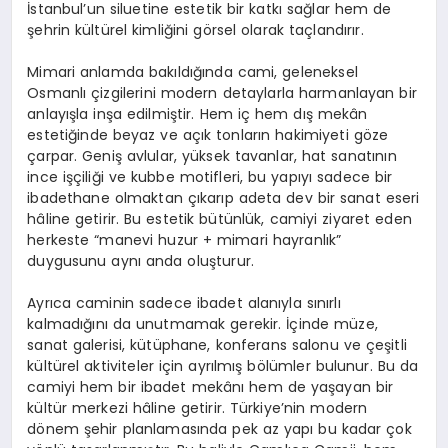
İstanbul’un siluetine estetik bir katkı sağlar hem de
şehrin kültürel kimliğini görsel olarak taçlandırır.
Mimari anlamda bakıldığında cami, geleneksel
Osmanlı çizgilerini modern detaylarla harmanlayan bir
anlayışla inşa edilmiştir. Hem iç hem dış mekân
estetiğinde beyaz ve açık tonların hakimiyeti göze
çarpar. Geniş avlular, yüksek tavanlar, hat sanatının
ince işçiliği ve kubbe motifleri, bu yapıyı sadece bir
ibadethane olmaktan çıkarıp adeta dev bir sanat eseri
hâline getirir. Bu estetik bütünlük, camiyi ziyaret eden
herkeste “manevi huzur + mimari hayranlık”
duygusunu aynı anda oluşturur.
Ayrıca caminin sadece ibadet alanıyla sınırlı
kalmadığını da unutmamak gerekir. İçinde müze,
sanat galerisi, kütüphane, konferans salonu ve çeşitli
kültürel aktiviteler için ayrılmış bölümler bulunur. Bu da
camiyi hem bir ibadet mekânı hem de yaşayan bir
kültür merkezi hâline getirir. Türkiye’nin modern
dönem şehir planlamasında pek az yapı bu kadar çok