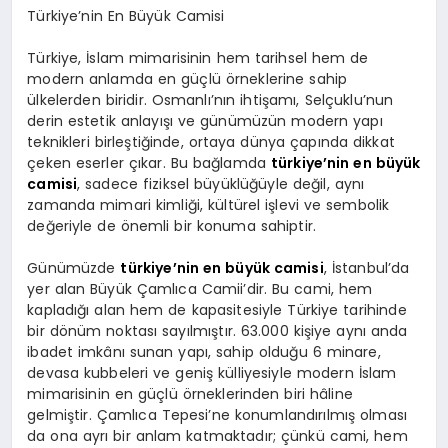
Türkiye’nin En Büyük Camisi
Türkiye, İslam mimarisinin hem tarihsel hem de
modern anlamda en güçlü örneklerine sahip
ülkelerden biridir. Osmanlı’nın ihtişamı, Selçuklu’nun
derin estetik anlayışı ve günümüzün modern yapı
teknikleri birleştiğinde, ortaya dünya çapında dikkat
çeken eserler çıkar. Bu bağlamda
türkiye’nin en büyük
camisi
, sadece fiziksel büyüklüğüyle değil, aynı
zamanda mimari kimliği, kültürel işlevi ve sembolik
değeriyle de önemli bir konuma sahiptir.
Günümüzde
türkiye’nin en büyük camisi
, İstanbul’da
yer alan Büyük Çamlıca Camii’dir. Bu cami, hem
kapladığı alan hem de kapasitesiyle Türkiye tarihinde
bir dönüm noktası sayılmıştır. 63.000 kişiye aynı anda
ibadet imkânı sunan yapı, sahip olduğu 6 minare,
devasa kubbeleri ve geniş külliyesiyle modern İslam
mimarisinin en güçlü örneklerinden biri hâline
gelmiştir. Çamlıca Tepesi’ne konumlandırılmış olması
da ona ayrı bir anlam katmaktadır; çünkü cami, hem