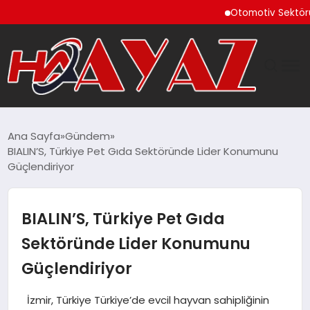
Otomotiv Sektörü Temm
GÜNDEM
Ana Sayfa
Gündem
BIALIN’S, Türkiye Pet Gıda Sektöründe Lider Konumunu
DÜNYA
Güçlendiriyor
EĞITIM
BIALIN’S, Türkiye Pet Gıda
EKONOMI
Sektöründe Lider Konumunu
Güçlendiriyor
MAGAZIN
İzmir, Türkiye Türkiye’de evcil hayvan sahipliğinin
SAĞLIK