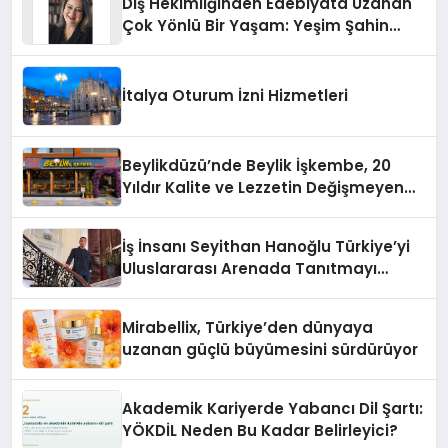
Diş Hekimliğinden Edebiyata Uzanan
Çok Yönlü Bir Yaşam: Yeşim Şahin
Yaman
İtalya Oturum İzni Hizmetleri
Beylikdüzü’nde Beylik İşkembe, 20
Yıldır Kalite ve Lezzetin Değişmeyen
Adresi
İş İnsanı Seyithan Hanoğlu Türkiye’yi
Uluslararası Arenada Tanıtmayı
Hedefliyor
Mirabellix, Türkiye’den dünyaya
uzanan güçlü büyümesini sürdürüyor
Akademik Kariyerde Yabancı Dil Şartı:
YÖKDİL Neden Bu Kadar Belirleyici?