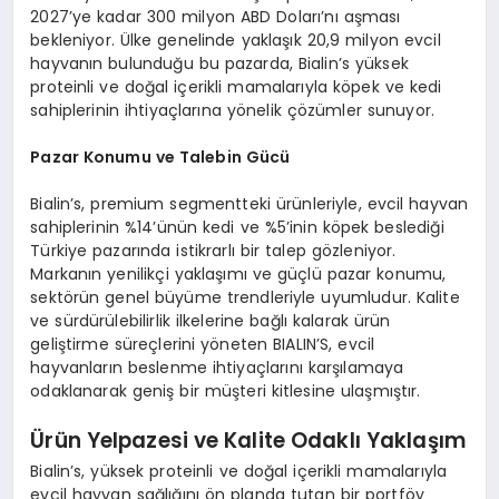
2027’ye kadar 300 milyon ABD Doları’nı aşması
bekleniyor. Ülke genelinde yaklaşık 20,9 milyon evcil
hayvanın bulunduğu bu pazarda, Bialin’s yüksek
proteinli ve doğal içerikli mamalarıyla köpek ve kedi
sahiplerinin ihtiyaçlarına yönelik çözümler sunuyor.
Pazar Konumu ve Talebin Gücü
Bialin’s, premium segmentteki ürünleriyle, evcil hayvan
sahiplerinin %14’ünün kedi ve %5’inin köpek beslediği
Türkiye pazarında istikrarlı bir talep gözleniyor.
Markanın yenilikçi yaklaşımı ve güçlü pazar konumu,
sektörün genel büyüme trendleriyle uyumludur. Kalite
ve sürdürülebilirlik ilkelerine bağlı kalarak ürün
geliştirme süreçlerini yöneten BIALIN’S, evcil
hayvanların beslenme ihtiyaçlarını karşılamaya
odaklanarak geniş bir müşteri kitlesine ulaşmıştır.
Ürün Yelpazesi ve Kalite Odaklı Yaklaşım
Bialin’s, yüksek proteinli ve doğal içerikli mamalarıyla
evcil hayvan sağlığını ön planda tutan bir portföy