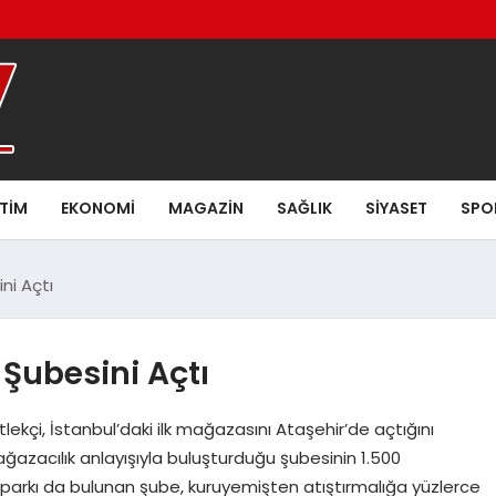
ITIM
EKONOMI
MAGAZIN
SAĞLIK
SIYASET
SPO
ini Açtı
k Şubesini Açtı
ekçi, İstanbul’daki ilk mağazasını Ataşehir’de açtığını
azacılık anlayışıyla buluşturduğu şubesinin 1.500
toparkı da bulunan şube, kuruyemişten atıştırmalığa yüzlerce