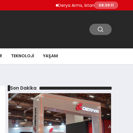
Derya Arms, İstanbul Prohunt 2026’da yeni ne
08:39:12
R
TEKNOLOJI
YAŞAM
Son Dakika