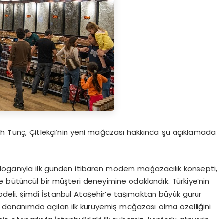
h Tunç, Çitlekçi’nin yeni mağazası hakkında şu açıklamada
 sloganıyla ilk günden itibaren modern mağazacılık konsepti,
le bütüncül bir müşteri deneyimine odaklandık. Türkiye’nin
modeli, şimdi İstanbul Ataşehir’e taşımaktan büyük gurur
donanımda açılan ilk kuruyemiş mağazası olma özelliğini