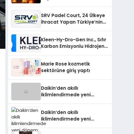
SRV Padel Court, 24 Ülkeye
İhracat Yapan Türkiye’nin
Padel Kortu Üretim Gücü
Kleen-Hy-Dro-Gen Inc., Sıfır
Karbon Emisyonlu Hidrojen
Isıtma Teknolojisinde ISO ve
TSSA Düzenleyici Onaylarını
Marie Rose kozmetik
Aldı
sektörüne giriş yaptı
Daikin’den akıllı
iklimlendirmede yeni
dönem: Madoka Plus
Türkiye’de
Daikin’den akıllı
iklimlendirmede yeni
dönem: Madoka Plus
Türkiye’de