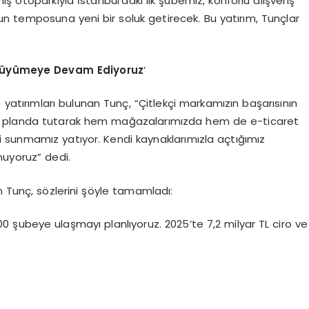
ş otoparkıyla İstanbul’daki ilk şubemiz, konforlu alışveriş
un temposuna yeni bir soluk getirecek. Bu yatırım, Tunçlar
 Büyümeye
Devam Ediyoruz
’
de yatırımları bulunan Tunç, “Çitlekçi markamızın başarısının
ön planda tutarak hem mağazalarımızda hem de e-ticaret
mi sunmamız yatıyor. Kendi kaynaklarımızla açtığımız
nuyoruz” dedi.
ten Tunç, sözlerini şöyle tamamladı:
00 şubeye ulaşmayı planlıyoruz. 2025’te 7,2 milyar TL ciro ve