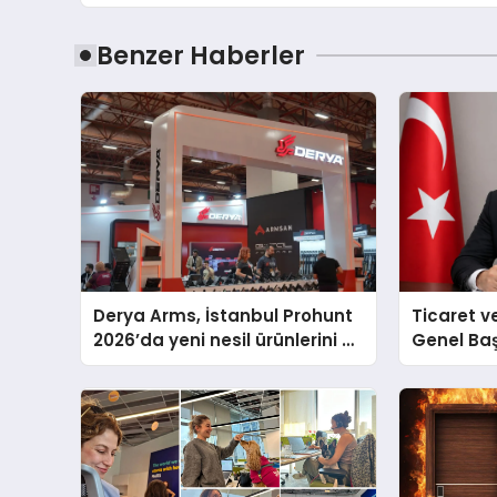
Benzer Haberler
Derya Arms, İstanbul Prohunt
Ticaret v
2026’da yeni nesil ürünlerini ve
Genel Ba
global marka vizyonunu
Ulutaş, e
sergiledi
açıklamad