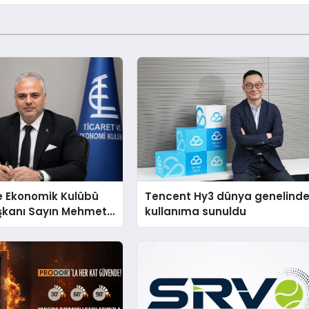
e Ekonomik Kulübü
Tencent Hy3 dünya genelind
şkanı Sayın Mehmet
kullanıma sunuldu
konomiye dair yaptığı
a şunları kaydetti: