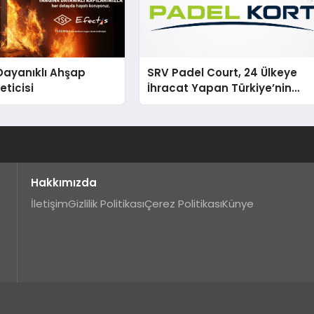
Dayanıklı Ahşap
SRV Padel Court, 24 Ülkeye
eticisi
İhracat Yapan Türkiye’nin
Padel Kortu Üretim Gücü
Hakkımızda
İletişim
Gizlilik Politikası
Çerez Politikası
Künye