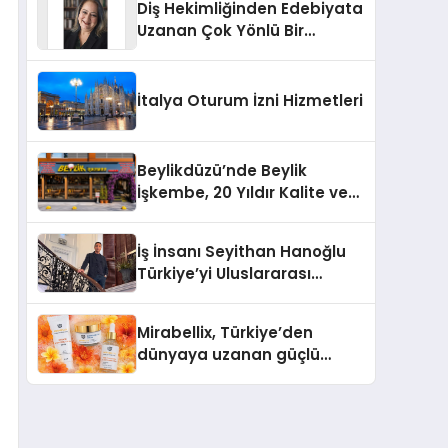
Diş Hekimliğinden Edebiyata
Uzanan Çok Yönlü Bir
Yaşam: Yeşim Şahin Yaman
İtalya Oturum İzni Hizmetleri
Beylikdüzü’nde Beylik
İşkembe, 20 Yıldır Kalite ve
Lezzetin Değişmeyen Adresi
İş İnsanı Seyithan Hanoğlu
Türkiye’yi Uluslararası
Arenada Tanıtmayı
Hedefliyor
Mirabellix, Türkiye’den
dünyaya uzanan güçlü
büyümesini sürdürüyor