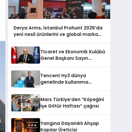
Derya Arms, İstanbul Prohunt 2026’da
yeni nesil ürünlerini ve global marka
vizyonunu sergiledi
Ticaret ve Ekonomik Kulübü
Genel Başkanı Sayın
Mehmet Ulutaş, ekonomiye
dair yaptığı açıklamada
Tencent Hy3 dünya
şunları kaydetti:
genelinde kullanıma
sunuldu
Mars Türkiye’den “Köpeğini
İşe Götür Haftası” çağrısı
Yangına Dayanıklı Ahşap
Kapılar Üreticisi