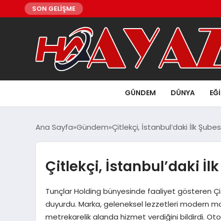
SON GELİŞME
GÜNDEM
DÜNYA
EĞ
Ana Sayfa
Gündem
Çitlekçi, İstanbul’daki İlk Şubes
Çitlekçi, İstanbul’daki İl
Tunçlar Holding bünyesinde faaliyet gösteren Çitl
duyurdu. Marka, geleneksel lezzetleri modern mağ
metrekarelik alanda hizmet verdiğini bildirdi. O