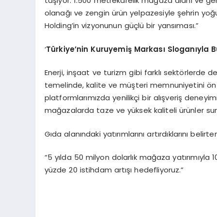
taşıyor. 1.500 metrekarelik mağaza alanı ve geni
olanağı ve zengin ürün yelpazesiyle şehrin yoğ
Holding’in vizyonunun güçlü bir yansıması.”
‘
T
ürkiye’nin
Kuruyemiş
Markası Sloganıyla
Enerji, inşaat ve turizm gibi farklı sektörlerde 
temelinde, kalite ve müşteri memnuniyetini 
platformlarımızda yenilikçi bir alışveriş deneyi
mağazalarda taze ve yüksek kaliteli ürünler su
Gıda alanındaki yatırımlarını artırdıklarını belir
“5 yılda 50 milyon dolarlık mağaza yatırımıyla 1
yüzde 20 istihdam artışı hedefliyoruz.”