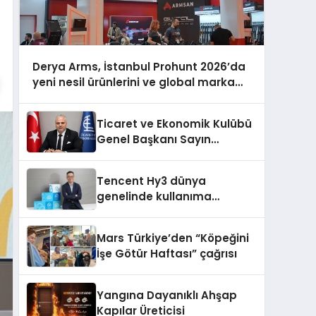
Derya Arms, İstanbul Prohunt 2026’da
yeni nesil ürünlerini ve global marka
vizyonunu sergiledi
Ticaret ve Ekonomik Kulübü
Genel Başkanı Sayın
Mehmet Ulutaş, ekonomiye
dair yaptığı açıklamada
Tencent Hy3 dünya
şunları kaydetti:
genelinde kullanıma
sunuldu
Mars Türkiye’den “Köpeğini
İşe Götür Haftası” çağrısı
Yangına Dayanıklı Ahşap
Kapılar Üreticisi