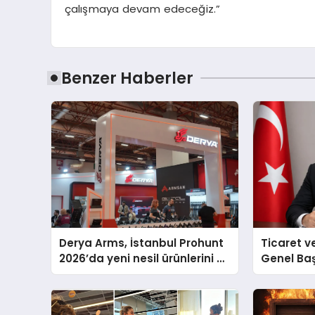
çalışmaya devam edeceğiz.”
Benzer Haberler
Derya Arms, İstanbul Prohunt
Ticaret v
2026’da yeni nesil ürünlerini ve
Genel Ba
global marka vizyonunu
Ulutaş, e
sergiledi
açıklamad