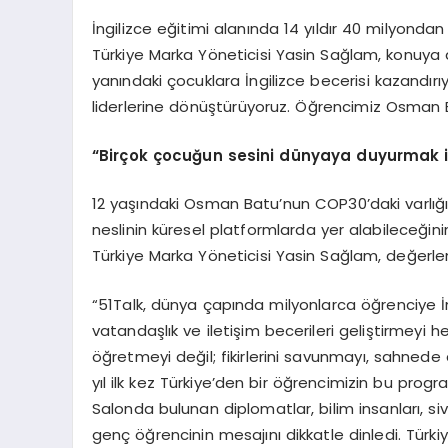
İngilizce eğitimi alanında 14 yıldır 40 milyonda
Türkiye Marka Yöneticisi Yasin Sağlam, konuya da
yanındaki çocuklara İngilizce becerisi kazandırıy
liderlerine dönüştürüyoruz. Öğrencimiz Osman B
“Birçok çocuğun sesini dünyaya duyurmak 
12 yaşındaki Osman Batu’nun COP30’daki varlığını
neslinin küresel platformlarda yer alabileceğin
Türkiye Marka Yöneticisi Yasin Sağlam, değerlen
“51Talk, dünya çapında milyonlarca öğrenciye İn
vatandaşlık ve iletişim becerileri geliştirmeyi 
öğretmeyi değil; fikirlerini savunmayı, sahned
yıl ilk kez Türkiye’den bir öğrencimizin bu progr
Salonda bulunan diplomatlar, bilim insanları, sivi
genç öğrencinin mesajını dikkatle dinledi. Tür