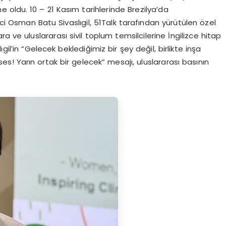
ahne oldu. 10 – 21 Kasım tarihlerinde Brezilya’da
nci Osman Batu Sivaslıgil, 51Talk tarafından yürütülen özel
a ve uluslararası sivil toplum temsilcilerine İngilizce hitap
il’in “Gelecek beklediğimiz bir şey değil, birlikte inşa
ses! Yarın ortak bir gelecek” mesajı, uluslararası basının