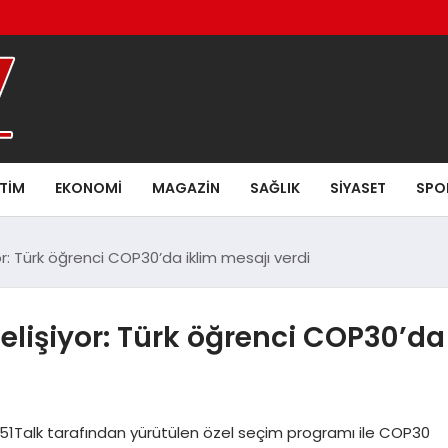
ITIM
EKONOMI
MAGAZIN
SAĞLIK
SIYASET
SPO
yor: Türk öğrenci COP30’da iklim mesajı verdi
 gelişiyor: Türk öğrenci COP30’da
 51Talk tarafından yürütülen özel seçim programı ile COP30