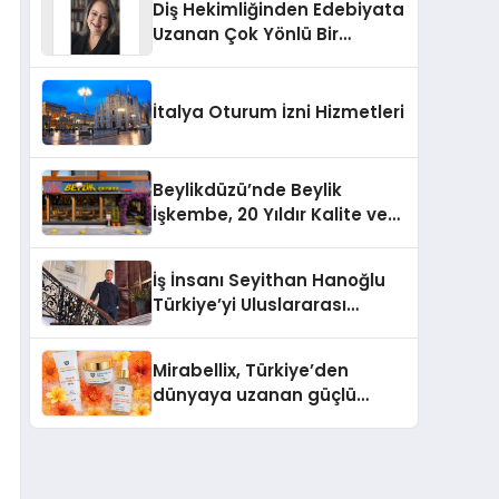
Diş Hekimliğinden Edebiyata
Uzanan Çok Yönlü Bir
Yaşam: Yeşim Şahin Yaman
İtalya Oturum İzni Hizmetleri
Beylikdüzü’nde Beylik
İşkembe, 20 Yıldır Kalite ve
Lezzetin Değişmeyen Adresi
İş İnsanı Seyithan Hanoğlu
Türkiye’yi Uluslararası
Arenada Tanıtmayı
Hedefliyor
Mirabellix, Türkiye’den
dünyaya uzanan güçlü
büyümesini sürdürüyor