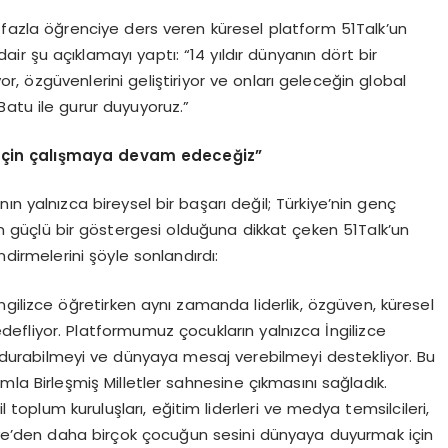
n fazla öğrenciye ders veren küresel platform 51Talk’un
ir şu açıklamayı yaptı: “14 yıldır dünyanın dört bir
or, özgüvenlerini geliştiriyor ve onları geleceğin global
atu ile gurur duyuyoruz.”
için çalışmaya devam edeceğiz”
n yalnızca bireysel bir başarı değil; Türkiye’nin genç
in güçlü bir göstergesi olduğuna dikkat çeken 51Talk’un
dirmelerini şöyle sonlandırdı:
gilizce öğretirken aynı zamanda liderlik, özgüven, küresel
hedefliyor. Platformumuz çocukların yalnızca İngilizce
e durabilmeyi ve dünyaya mesaj verebilmeyi destekliyor. Bu
amla Birleşmiş Milletler sahnesine çıkmasını sağladık.
l toplum kuruluşları, eğitim liderleri ve medya temsilcileri,
kiye’den daha birçok çocuğun sesini dünyaya duyurmak için