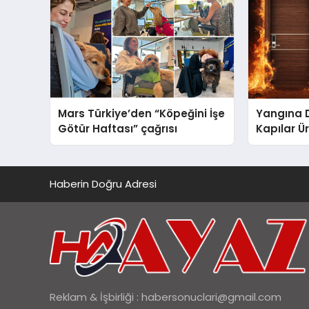
Mars Türkiye’den “Köpeğini İşe
Yangına 
Götür Haftası” çağrısı
Kapılar Ür
Haberin Doğru Adresi
Reklam & İşbirliği :
habersonuclari@gmail.com