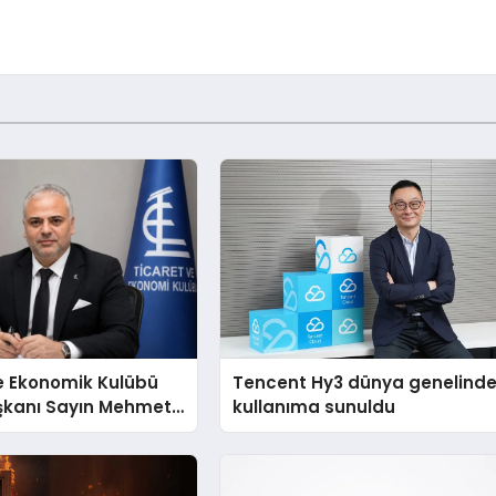
e Ekonomik Kulübü
Tencent Hy3 dünya genelind
şkanı Sayın Mehmet
kullanıma sunuldu
konomiye dair yaptığı
a şunları kaydetti: