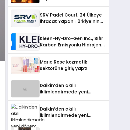
SRV Padel Court, 24 Ülkeye
İhracat Yapan Türkiye’nin
Padel Kortu Üretim Gücü
Kleen-Hy-Dro-Gen Inc., Sıfır
Karbon Emisyonlu Hidrojen
Isıtma Teknolojisinde ISO ve
TSSA Düzenleyici Onaylarını
Marie Rose kozmetik
Aldı
sektörüne giriş yaptı
Daikin’den akıllı
iklimlendirmede yeni
dönem: Madoka Plus
Türkiye’de
Daikin’den akıllı
iklimlendirmede yeni
dönem: Madoka Plus
Türkiye’de