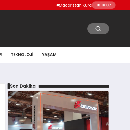
Macaristan Kuraklık Nedeniyle Paks Nükleer
10:18:08
R
TEKNOLOJI
YAŞAM
Son Dakika