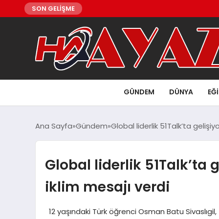
SON GELİŞME
GÜNDEM
DÜNYA
EĞ
Ana Sayfa
Gündem
Global liderlik 51Talk’ta gelişi
Global liderlik 51Talk’ta
iklim mesajı verdi
12 yaşındaki Türk öğrenci Osman Batu Sivaslıgil,