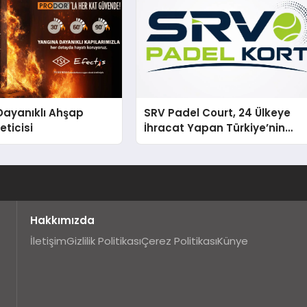
Dayanıklı Ahşap
SRV Padel Court, 24 Ülkeye
eticisi
İhracat Yapan Türkiye’nin
Padel Kortu Üretim Gücü
Hakkımızda
İletişim
Gizlilik Politikası
Çerez Politikası
Künye