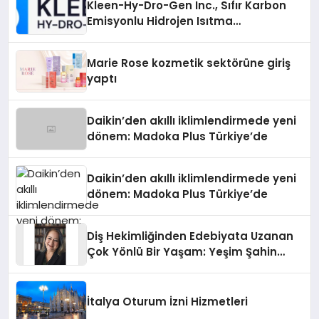
Kleen-Hy-Dro-Gen Inc., Sıfır Karbon
Emisyonlu Hidrojen Isıtma
Teknolojisinde ISO ve TSSA
Düzenleyici Onaylarını Aldı
Marie Rose kozmetik sektörüne giriş
yaptı
Daikin’den akıllı iklimlendirmede yeni
dönem: Madoka Plus Türkiye’de
Daikin’den akıllı iklimlendirmede yeni
dönem: Madoka Plus Türkiye’de
Diş Hekimliğinden Edebiyata Uzanan
Çok Yönlü Bir Yaşam: Yeşim Şahin
Yaman
İtalya Oturum İzni Hizmetleri