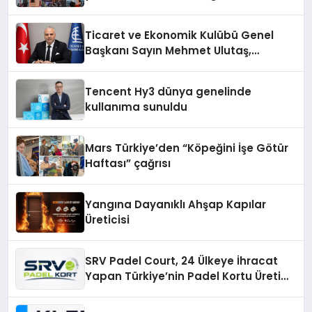
vizyonunu sergiledi
Ticaret ve Ekonomik Kulübü Genel
Başkanı Sayın Mehmet Ulutaş,
ekonomiye dair yaptığı açıklamada
şunları kaydetti:
Tencent Hy3 dünya genelinde
kullanıma sunuldu
Mars Türkiye’den “Köpeğini İşe Götür
Haftası” çağrısı
Yangına Dayanıklı Ahşap Kapılar
Üreticisi
SRV Padel Court, 24 Ülkeye İhracat
Yapan Türkiye’nin Padel Kortu Üretim
Gücü