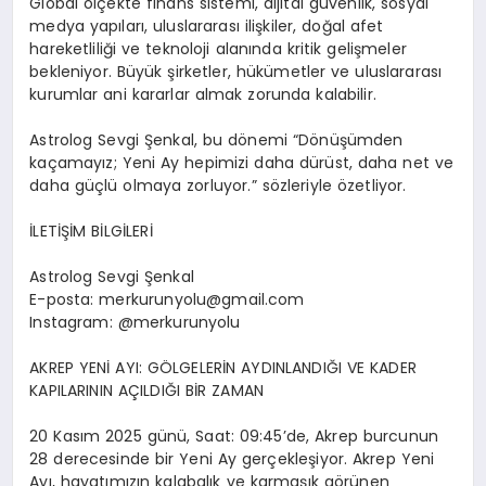
Global ölçekte
finans sistemi, dijital güvenlik, sosyal
medya yapıları, uluslararası ilişkiler, doğal afet
hareketliliği ve teknoloji alanında kritik gelişmeler
bekleniyor. Büyük şirketler, hükümetler ve uluslararası
kurumlar ani kararlar almak zorunda kalabilir.
Astrolog
Sevgi Şenkal
, bu dönemi “Dönüşümden
kaçamayız; Yeni Ay hepimizi daha dürüst, daha net ve
daha güçlü olmaya zorluyor.” sözleriyle özetliyor.
İLETİŞİM BİLGİLERİ
Astrolog Sevgi Şenkal
E-posta:
merkurunyolu@gmail.com
Instagram
:
@merkurunyolu
AKREP YENİ AYI: GÖLGELERİN AYDINLANDIĞI VE KADER
KAPILARININ AÇILDIĞI BİR ZAMAN
20 Kasım 2025
günü, Saat: 09:45’de, A
krep burcunun
28 derecesinde
bir Yeni Ay gerçekleşiyor. Akrep
Yeni
Ay
ı
, hayatımızın kalabalık ve karmaşık görünen