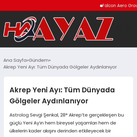
Falcon Aero Group, Küres
GÜNDEM
Ana Sayfa
Gündem
Akrep Yeni Ayı: Tüm Dünyada Gölgeler Aydınlanıyor
DÜNYA
EĞITIM
Akrep Yeni Ayı: Tüm Dünyada
Gölgeler Aydınlanıyor
EKONOMI
Astrolog Sevgi Şenkal, 28° Akrep’te gerçekleşen bu
MAGAZIN
güçlü Yeni Ay’ın hem bireysel yaşamları hem de
ülkelerin kader akışını derinden etkileyecek bir
SAĞLIK