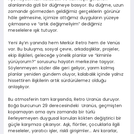
alanlarında gizli bir düğmeye basıyor. Bu düğme, uzun
zamandır görmezden geldiğimiz gerçeklerin görünür
hâle gelmesine, içimize attığımız duyguların yüzeye
çıkmasına ve “artık değişmeliyim” dediğimiz
meselelere ışık tutuyor.
Yeni Ay’ın yanında hem
Merkür Retro
hem de
Venüs
var.
Bu
buluşma, sosyal çevre, arkadaşlıklar, projeler,
ekip ilişkileri, geleceğe yönelik planlar ve “kiminle
yürüyorum?” sorusunu hayatın merkezine taşıyor.
Söylenmeyen sözler
dile
geri geliyor, yarım kalmış
planlar yeniden gündem oluyor, kalabalık içinde yalnız
hissettiren ilişkilerin artık sürdürülemez olduğu
anlaşılıyor.
Bu atmosferin tam karşısında, Retro Uranüs duruyor.
Boğa burcunun 29
derecesindeki Uranüs
, geçmişten
kopamayan ama aynı zamanda bir türlü
ilerleyemeyen duygusal konuları
kökten değiştirici bir
güçle karşımıza çıkarıyor. Aşk, flörtler, çocuklarla ilgili
meseleler, yaratıcı işler, riskli girişimler… Ani kararlar,