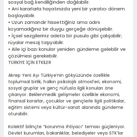
sosyal bağ kendiliğinden dağılabilir.
•
Ani kararlarla hayatınızda yeni bir yaratıcı dönem
başlayabilir.
•
Uzun zamandır hissettiğiniz ama adını
koyamadığınız bir duygu gerçeğe dönüşebilir.
•
İçsel sezgileriniz adeta bir pusula gibi çalışabilir;
rüyalar mesaj taşıyabilir.
•
Aile içi bazı konular yeniden gündeme gelebilir ve
çözülmesi gerekebilir.
TÜRKİYE
İÇİN
ETKİLER
Akrep Yeni Ayı Türkiye’nin gökyüzünde özellikle
toplumsal birlik, halkın psikolojik atmosferi, ekonomi,
sosyal gruplar ve genç nüfusla ilgili konuları
öne
çıkarıyor. Beklenmedik gelişmeler özellikle
ekonomi,
finansal kararlar, çocuklar ve gençlerle ilgili politikalar
,
eğitim sistemi veya kültür-sanat alanında gündeme
oturabilir.
K
olektif bilinçte “korunma ihtiyacı” teması güçlen
iyor
.
Devlet kurumları, bakanlıklar, belediyeler veya STK’lar