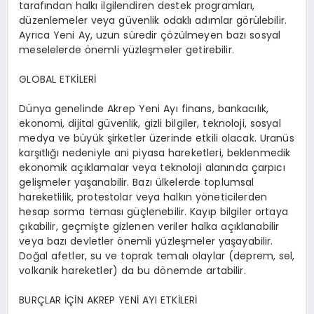
tarafından halkı ilgilendiren destek programları,
düzenlemeler veya güvenlik odaklı adımlar görülebilir.
Ayrıca Yeni Ay, uzun süredir çözülmeyen bazı sosyal
meselelerde önemli yüzleşmeler getirebilir.
GLOBAL ETKİLERİ
Dünya genelinde Akrep Yeni Ayı
finans, bankacılık,
ekonomi, dijital güvenlik, gizli bilgiler, teknoloji, sosyal
medya ve büyük şirketler
üzerinde etkili olacak. Uranüs
karşıtlığı nedeniyle ani piyasa hareketleri, beklenmedik
ekonomik açıklamalar veya teknoloji alanında çarpıcı
gelişmeler yaşanabilir. Bazı ülkelerde toplumsal
hareketlilik, protestolar veya halkın yöneticilerden
hesap sorma teması güçlenebilir.
Kayıp bilgiler ortaya
çıkabilir, geçmişte gizlenen veriler halka açıklanabilir
veya bazı devletler önemli yüzleşmeler yaşayabilir.
Doğal afetler, su ve toprak temalı olaylar (deprem, sel,
volkanik hareketler) da bu dönemde artabilir.
BURÇLAR İÇİN AKREP YENİ AYI ETKİLERİ