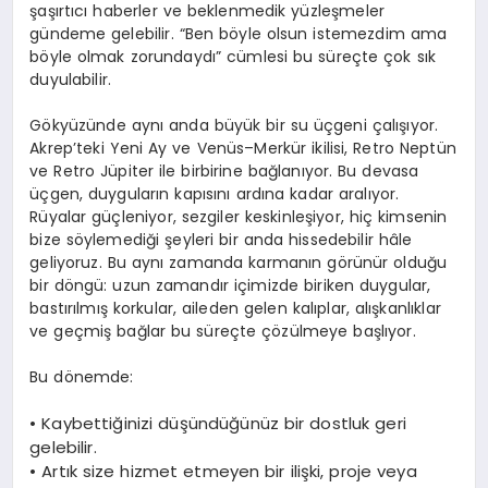
şaşırtıcı haberler ve beklenmedik yüzleşmeler
gündeme gelebilir. “Ben böyle olsun istemezdim ama
böyle olmak zorundaydı” cümlesi bu süreçte çok sık
duyulabilir.
Gökyüzünde aynı anda büyük bir
su üçgeni
çalışıyor.
Akrep’teki Yeni Ay ve Venüs–Merkür ikilisi, Retro Neptün
ve
Retro Jüpiter ile birbirine bağlanıyor. Bu devasa
üçgen, duyguların kapısını ardına kadar aralıyor.
Rüyalar güçleniyor, sezgiler keskinleşiyor, hiç kimsenin
bize söylemediği şeyleri bir anda hissedebilir hâle
geliyoruz. Bu aynı zamanda karmanın görünür olduğu
bir döngü: uzun zamandır içimizde biriken duygular,
bastırılmış korkular, aileden gelen kalıplar, alışkanlıklar
ve geçmiş bağlar bu süreçte çözülmeye başlıyor.
Bu dönemde:
•
Kaybettiğinizi düşündüğünüz bir dostluk geri
gelebilir.
•
Artık size hizmet etmeyen bir ilişki, proje veya