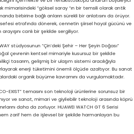
lığını içermekte ve bir fenakistoskopu andıran büyüleyici
 mimarisindeki “göksel saray “ın bir temsili olarak antik
nda birbirine bağlı anların sürekli bir anlatısını da örüyor.
elsefesi etrafında dönerek, cennetin şiirsel hayal gücünü ve
rayışını canlı bir şekilde sergiliyor.
, WAY stüdyosunun “Çin’deki Şehir – Her Şeyin Doğası”
al çevrenin kentsel mimariyle kusursuz bir şekilde
likçi tasarım, gelişmiş bir ulaşım sistemi aracılığıyla
layarak enerji tüketimini önemli ölçüde azaltıyor. Bu sanat
nalardaki organik büyüme kavramını da vurgulamaktadır.
CO-EXIST” temasını son teknoloji ürünlerine sorunsuz bir
nıyor ve sanat, mimari ve giyilebilir teknoloji arasında köprü
 sınırlarını daha da zorluyor. HUAWEI WATCH GT 6 Serisi
la hem zarif hem de işlevsel bir şekilde harmanlayan bu