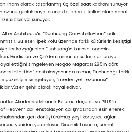
an ilham alarak tasarlanmış üç özel saat kadranı sunuyor.
in özünü günlük hayata enjekte ederek, kullanıcılara sanat
nzersiz bir yol sunuyor.
 Alter Architects’in “Dunhuang Con-stella-tion” adlı
ştır. Bu eser, İpek Yolu üzerinde farklı kültürlerin kesiştiği
eniyetler kavşağı olan Dunhuang’ın tarihsel önemini
İran, Hindistan ve Çin’den mimari unsurların bir araya
 hayal ettiğini simgeleyen Mogao Mağarası 285’in dört
on-stella-tion” enstalasyonunda mimar, Dunhuang’ı farklı
hani güzelliğini simgeleyen, “medeniyet rezonansı”
k bir yüzen şehir olarak hayal ediyor.
atlar Akademisi Mimarlık Bölümü doçenti ve PILLS’in
 of Heaven” adlı enstalasyon çalışmasından esinlenerek
 sahalarından geri dönüştürülmüş yeşil koruyucu ağları
surunu yeniden yorumluyor. Dinamik tasarım, somut