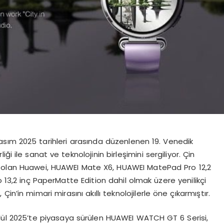
asım 2025 tarihleri arasında düzenlenen 19. Venedik
ği ile sanat ve teknolojinin birleşimini sergiliyor. Çin
ı olan Huawei, HUAWEI Mate X6, HUAWEI MatePad Pro 12,2
3,2 inç PaperMatte Edition dahil olmak üzere yenilikçi
n’in mimari mirasını akıllı teknolojilerle öne çıkarmıştır.
Eylül 2025’te piyasaya sürülen HUAWEI WATCH GT 6 Serisi,