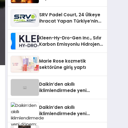
SRV Padel Court, 24 Ülkeye
İhracat Yapan Türkiye’nin
Padel Kortu Üretim Gücü
Kleen-Hy-Dro-Gen Inc., Sıfır
Karbon Emisyonlu Hidrojen
Isıtma Teknolojisinde ISO ve
TSSA Düzenleyici Onaylarını
Marie Rose kozmetik
Aldı
sektörüne giriş yaptı
Daikin’den akıllı
iklimlendirmede yeni
dönem: Madoka Plus
Türkiye’de
Daikin’den akıllı
iklimlendirmede yeni
dönem: Madoka Plus
Türkiye’de