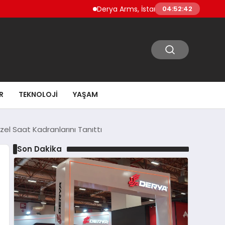
Derya Arms, İstanbul Prohunt 2026’da yeni n
04:52:43
R
TEKNOLOJI
YAŞAM
el Saat Kadranlarını Tanıttı
Son Dakika