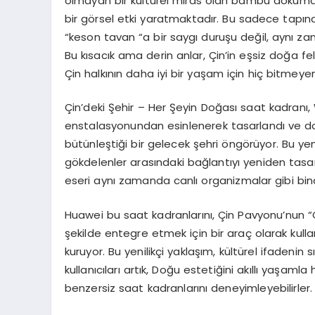
olmayan bir kültürel miras olan bambu dokumacı
bir görsel etki yaratmaktadır. Bu sadece tapınak
“keson tavan “a bir saygı duruşu değil, aynı zama
Bu kısacık ama derin anlar, Çin’in eşsiz doğa f
Çin halkının daha iyi bir yaşam için hiç bitmeyen a
Çin’deki Şehir – Her Şeyin Doğası saat kadranı
enstalasyonundan esinlenerek tasarlandı ve doğ
bütünleştiği bir gelecek şehri öngörüyor. Bu yeni
gökdelenler arasındaki bağlantıyı yeniden tasar
eseri aynı zamanda canlı organizmalar gibi bi
Huawei bu saat kadranlarını, Çin Pavyonu’nun “
şekilde entegre etmek için bir araç olarak kulla
kuruyor. Bu yenilikçi yaklaşım, kültürel ifadenin
kullanıcıları artık, Doğu estetiğini akıllı yaşam
benzersiz saat kadranlarını deneyimleyebilirler.