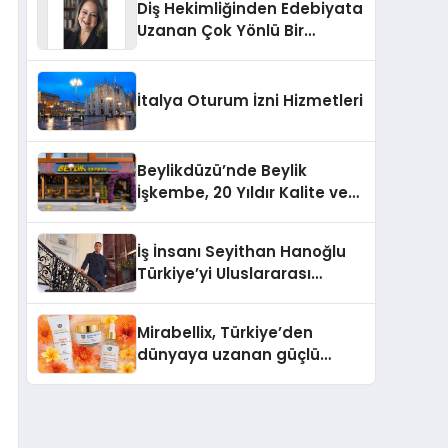
Diş Hekimliğinden Edebiyata
Uzanan Çok Yönlü Bir
Yaşam: Yeşim Şahin Yaman
İtalya Oturum İzni Hizmetleri
Beylikdüzü’nde Beylik
İşkembe, 20 Yıldır Kalite ve
Lezzetin Değişmeyen Adresi
İş İnsanı Seyithan Hanoğlu
Türkiye’yi Uluslararası
Arenada Tanıtmayı
Hedefliyor
Mirabellix, Türkiye’den
dünyaya uzanan güçlü
büyümesini sürdürüyor