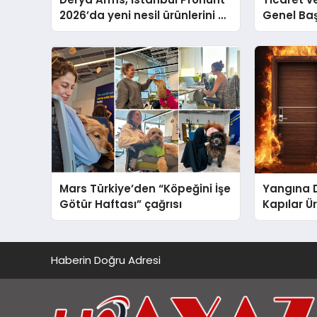
2026’da yeni nesil ürünlerini ve
Genel Ba
global marka vizyonunu
Ulutaş, e
sergiledi
açıklamad
Mars Türkiye’den “Köpeğini İşe
Yangına 
Götür Haftası” çağrısı
Kapılar Ür
Haberin Doğru Adresi