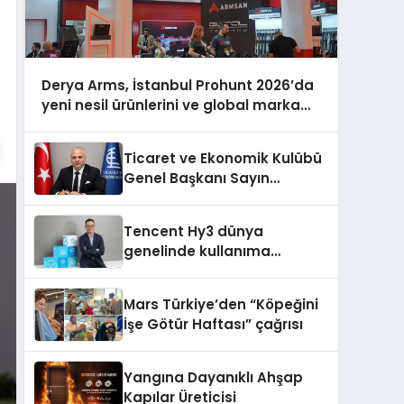
Derya Arms, İstanbul Prohunt 2026’da
yeni nesil ürünlerini ve global marka
vizyonunu sergiledi
Ticaret ve Ekonomik Kulübü
Genel Başkanı Sayın
Mehmet Ulutaş, ekonomiye
dair yaptığı açıklamada
Tencent Hy3 dünya
şunları kaydetti:
genelinde kullanıma
sunuldu
Mars Türkiye’den “Köpeğini
İşe Götür Haftası” çağrısı
Yangına Dayanıklı Ahşap
Kapılar Üreticisi