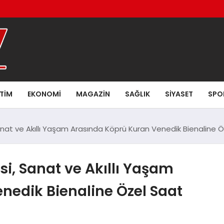
ITIM
EKONOMI
MAGAZIN
SAĞLIK
SIYASET
SPO
at ve Akıllı Yaşam Arasında Köprü Kuran Venedik Bienaline Öz
i, Sanat ve Akıllı Yaşam
nedik Bienaline Özel Saat