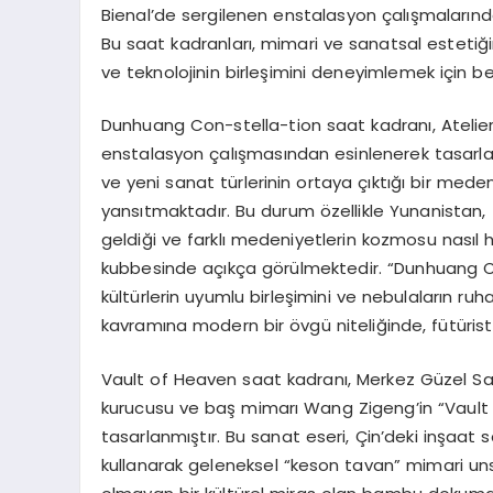
Bienal’de sergilenen enstalasyon çalışmalarınd
Bu saat kadranları, mimari ve sanatsal estetiğ
ve teknolojinin birleşimini deneyimlemek için be
Dunhuang Con-stella-tion saat kadranı, Atelier
enstalasyon çalışmasından esinlenerek tasarlanmı
ve yeni sanat türlerinin ortaya çıktığı bir med
yansıtmaktadır. Bu durum özellikle Yunanistan, 
geldiği ve farklı medeniyetlerin kozmosu nasıl
kubbesinde açıkça görülmektedir. “Dunhuang C
kültürlerin uyumlu birleşimini ve nebulaların ru
kavramına modern bir övgü niteliğinde, fütüristi
Vault of Heaven saat kadranı, Merkez Güzel San
kurucusu ve baş mimarı Wang Zigeng’in “Vault
tasarlanmıştır. Bu sanat eseri, Çin’deki inşaat
kullanarak geleneksel “keson tavan” mimari un