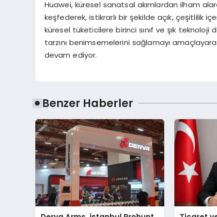
Huawei, küresel sanatsal akımlardan ilham alara
keşfederek, istikrarlı bir şekilde açık, çeşitlilik
küresel tüketicilere birinci sınıf ve şık teknoloj
tarzını benimsemelerini sağlamayı amaçlayarak
devam ediyor.
Benzer Haberler
Derya Arms, İstanbul Prohunt
Ticaret v