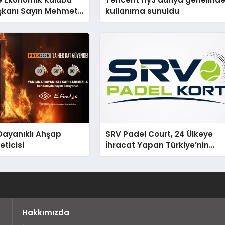
şkanı Sayın Mehmet
kullanıma sunuldu
konomiye dair yaptığı
a şunları kaydetti:
Dayanıklı Ahşap
SRV Padel Court, 24 Ülkeye
eticisi
İhracat Yapan Türkiye’nin
Padel Kortu Üretim Gücü
Hakkımızda