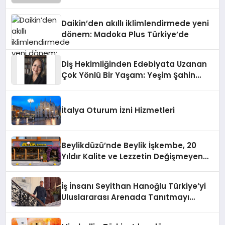
Daikin’den akıllı iklimlendirmede yeni
dönem: Madoka Plus Türkiye’de
Diş Hekimliğinden Edebiyata Uzanan
Çok Yönlü Bir Yaşam: Yeşim Şahin
Yaman
İtalya Oturum İzni Hizmetleri
Beylikdüzü’nde Beylik İşkembe, 20
Yıldır Kalite ve Lezzetin Değişmeyen
Adresi
İş İnsanı Seyithan Hanoğlu Türkiye’yi
Uluslararası Arenada Tanıtmayı
Hedefliyor