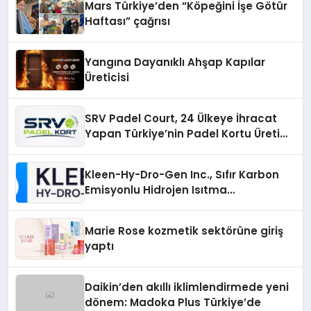
Mars Türkiye’den “Köpeğini İşe Götür
Haftası” çağrısı
Yangına Dayanıklı Ahşap Kapılar
Üreticisi
SRV Padel Court, 24 Ülkeye İhracat
Yapan Türkiye’nin Padel Kortu Üretim
Gücü
Kleen-Hy-Dro-Gen Inc., Sıfır Karbon
Emisyonlu Hidrojen Isıtma
Teknolojisinde ISO ve TSSA
Düzenleyici Onaylarını Aldı
Marie Rose kozmetik sektörüne giriş
yaptı
Daikin’den akıllı iklimlendirmede yeni
dönem: Madoka Plus Türkiye’de