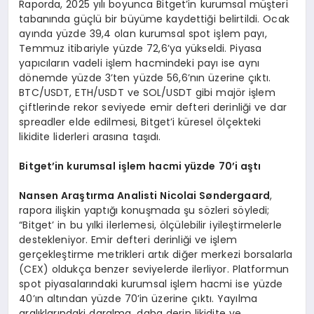
Raporda, 2025 yılı boyunca Bitget’in kurumsal müşteri
tabanında güçlü bir büyüme kaydettiği belirtildi. Ocak
ayında yüzde 39,4 olan kurumsal spot işlem payı,
Temmuz itibariyle yüzde 72,6’ya yükseldi. Piyasa
yapıcıların vadeli işlem hacmindeki payı ise aynı
dönemde yüzde 3’ten yüzde 56,6’nın üzerine çıktı.
BTC/USDT, ETH/USDT ve SOL/USDT gibi majör işlem
çiftlerinde rekor seviyede emir defteri derinliği ve dar
spreadler elde edilmesi, Bitget’i küresel ölçekteki
likidite liderleri arasına taşıdı.
Bitget
’
in kurumsal işlem hacmi yüzde 70
’
i aştı
Nansen Ara
ştı
rma Analisti Nicolai S
øndergaard
,
rapora ilişkin yaptığı konuşmada şu sözleri söyledi;
“Bitget’ in bu yılki ilerlemesi, ölçülebilir iyileştirmelerle
destekleniyor. Emir defteri derinliği ve işlem
gerçekleştirme metrikleri artık diğer merkezi borsalarla
(CEX) oldukça benzer seviyelerde ilerliyor. Platformun
spot piyasalarındaki kurumsal işlem hacmi ise yüzde
40’ın altından yüzde 70’in üzerine çıktı. Yayılma
aralıklarındaki daralma, daha derin likidite ve