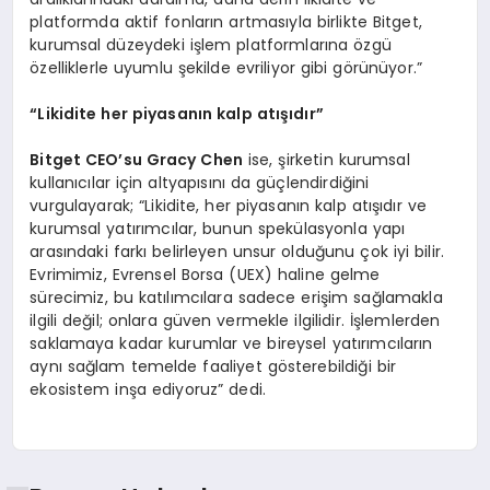
platformda aktif fonların artmasıyla birlikte Bitget,
kurumsal düzeydeki işlem platformlarına özgü
özelliklerle uyumlu şekilde evriliyor gibi görünüyor.”
“
Likidite her piyasanın kalp atışıdır”
Bitget CEO
’
su Gracy Chen
ise, şirketin kurumsal
kullanıcılar için altyapısını da güçlendirdiğini
vurgulayarak; “Likidite, her piyasanın kalp atışıdır ve
kurumsal yatırımcılar, bunun spekülasyonla yapı
arasındaki farkı belirleyen unsur olduğunu çok iyi bilir.
Evrimimiz, Evrensel Borsa (UEX) haline gelme
sürecimiz, bu katılımcılara sadece erişim sağlamakla
ilgili değil; onlara güven vermekle ilgilidir. İşlemlerden
saklamaya kadar kurumlar ve bireysel yatırımcıların
aynı sağlam temelde faaliyet gösterebildiği bir
ekosistem inşa ediyoruz” dedi.