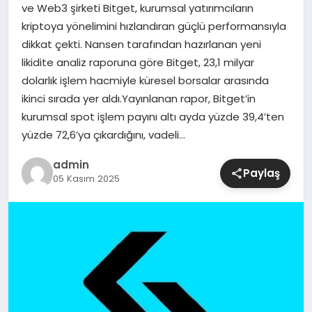
ve Web3 şirketi Bitget, kurumsal yatırımcıların
kriptoya yönelimini hızlandıran güçlü performansıyla
SIYASET
dikkat çekti. Nansen tarafından hazırlanan yeni
likidite analiz raporuna göre Bitget, 23,1 milyar
SPOR
dolarlık işlem hacmiyle küresel borsalar arasında
ikinci sırada yer aldı.Yayınlanan rapor, Bitget’in
TEKNOLOJI
kurumsal spot işlem payını altı ayda yüzde 39,4’ten
yüzde 72,6’ya çıkardığını, vadeli…
YAŞAM
admin
Paylaş
05 Kasım 2025