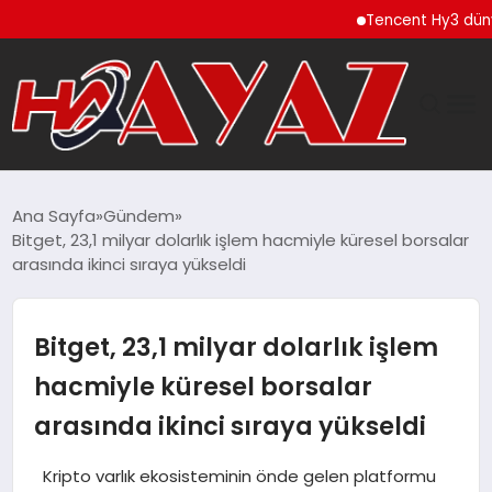
Tencent Hy3 dünya ge
GÜNDEM
Ana Sayfa
Gündem
Bitget, 23,1 milyar dolarlık işlem hacmiyle küresel borsalar
DÜNYA
arasında ikinci sıraya yükseldi
EĞITIM
Bitget, 23,1 milyar dolarlık işlem
EKONOMI
hacmiyle küresel borsalar
arasında ikinci sıraya yükseldi
MAGAZIN
Kripto varlık ekosisteminin önde gelen platformu
SAĞLIK