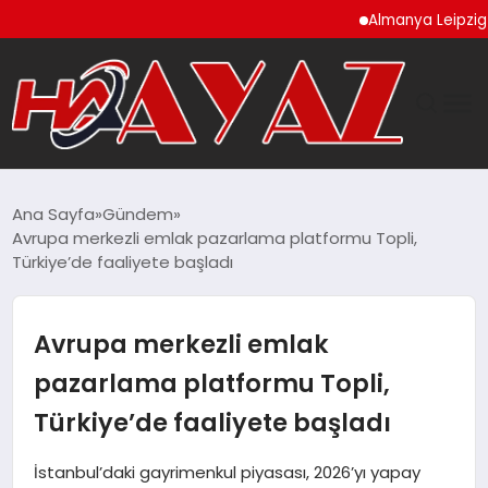
Almanya Leipzig Haval
GÜNDEM
Ana Sayfa
Gündem
Avrupa merkezli emlak pazarlama platformu Topli,
DÜNYA
Türkiye’de faaliyete başladı
EĞITIM
Avrupa merkezli emlak
EKONOMI
pazarlama platformu Topli,
Türkiye’de faaliyete başladı
MAGAZIN
İstanbul’daki gayrimenkul piyasası, 2026’yı yapay
SAĞLIK