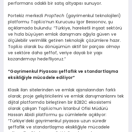
performans odaklı bir satış altyapısı sunuyor.
Portekiz merkezli
PropTech
(gayrimenkul teknolojileri)
platformu Topli.io’nun Kurucusu Igor Bessonov, şu
açıklamada bulundu: “Türkiye, hareketli inşaat sektörü
ve hızla büyüyen emlak danışmanı ağıyla güven ve
ölçülebilir verimlilik getiren teknolojik çözümlere hazır.
Topli.io olarak bu dönüşümün aktif bir parçası olmayı
ve sektöre daha şeffaf, veriye dayalı bir yapı
kazandırmayı hedefliyoruz.”
“
Gayrimenkul Piyasas
ı ş
effafl
ı
k ve standartla
ş
ma
eksikli
ğ
iyle m
ü
cadele ediliyor
”
Klasik ilan sitelerinden ve emlak ajanslarından farklı
olarak; proje geliştiricilerini ve emlak danışmanlarını tek
dijital platformda birleştiren bir B2B2C ekosistemi
olarak çalışan Topli.io’nun İstanbul Ofisi Müdürü
Hassan Abidi platformu şu cümlelerle açıklıyor:
“Türkiye’deki gayrimenkul piyasası uzun süredir
şeffaflık ve standartlaşma eksikliğiyle mücadele