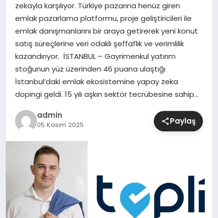
zekayla karşılıyor. Türkiye pazarına henüz giren
emlak pazarlama platformu, proje geliştiricileri ile
SIYASET
emlak danışmanlarını bir araya getirerek yeni konut
satış süreçlerine veri odaklı şeffaflık ve verimlilik
SPOR
kazandırıyor. İSTANBUL – Gayrimenkul yatırım
stoğunun yüz üzerinden 46 puana ulaştığı
TEKNOLOJI
İstanbul’daki emlak ekosistemine yapay zeka
dopingi geldi. 15 yılı aşkın sektör tecrübesine sahip…
YAŞAM
admin
Paylaş
05 Kasım 2025