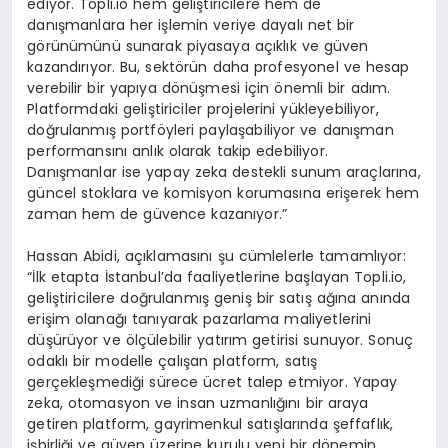
ediyor. Topli.io hem geliştiricilere hem de
danışmanlara her işlemin veriye dayalı net bir
görünümünü sunarak piyasaya açıklık ve güven
kazandırıyor. Bu, sektörün daha profesyonel ve hesap
verebilir bir yapıya dönüşmesi için önemli bir adım.
Platformdaki geliştiriciler projelerini yükleyebiliyor,
doğrulanmış portföyleri paylaşabiliyor ve danışman
performansını anlık olarak takip edebiliyor.
Danışmanlar ise yapay zeka destekli sunum araçlarına,
güncel stoklara ve komisyon korumasına erişerek hem
zaman hem de güvence kazanıyor.”
Hassan Abidi, açıklamasını şu cümlelerle tamamlıyor:
“İlk etapta İstanbul’da faaliyetlerine başlayan Topli.io,
geliştiricilere doğrulanmış geniş bir satış ağına anında
erişim olanağı tanıyarak pazarlama maliyetlerini
düşürüyor ve ölçülebilir yatırım getirisi sunuyor. Sonuç
odaklı bir modelle çalışan platform, satış
gerçekleşmediği sürece ücret talep etmiyor. Yapay
zeka, otomasyon ve insan uzmanlığını bir araya
getiren platform, gayrimenkul satışlarında şeffaflık,
işbirliği ve güven üzerine kurulu yeni bir dönemin