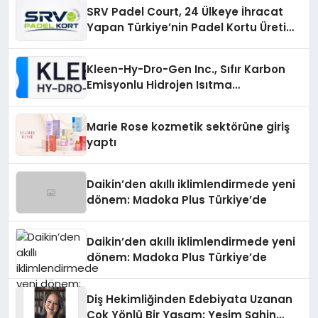
SRV Padel Court, 24 Ülkeye İhracat
Yapan Türkiye’nin Padel Kortu Üretim
Gücü
Kleen-Hy-Dro-Gen Inc., Sıfır Karbon
Emisyonlu Hidrojen Isıtma
Teknolojisinde ISO ve TSSA
Düzenleyici Onaylarını Aldı
Marie Rose kozmetik sektörüne giriş
yaptı
Daikin’den akıllı iklimlendirmede yeni
dönem: Madoka Plus Türkiye’de
Daikin’den akıllı iklimlendirmede yeni
dönem: Madoka Plus Türkiye’de
Diş Hekimliğinden Edebiyata Uzanan
Çok Yönlü Bir Yaşam: Yeşim Şahin