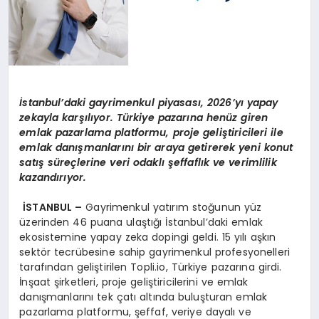
İ
stanbul
’
daki gayrimenkul piyasas
ı
, 2026
’
y
ı
yapay
zekayla kar
şı
l
ı
yor. T
ü
rkiye pazar
ı
na hen
ü
z giren
emlak pazarlama platformu, proje geli
ş
tiricileri ile
emlak dan
ış
manlar
ı
n
ı
bir araya getirerek yeni konut
sat
ış
s
ü
re
ç
lerine veri odakl
ı ş
effafl
ı
k ve verimlilik
kazand
ı
r
ı
yor.
İ
STANBUL
–
Gayrimenkul yatırım stoğunun yüz
üzerinden 46 puana ulaştığı İstanbul’daki emlak
ekosistemine yapay zeka dopingi geldi. 15 yılı aşkın
sektör tecrübesine sahip gayrimenkul profesyonelleri
tarafından geliştirilen Topli.io, Türkiye pazarına girdi.
İnşaat şirketleri, proje geliştiricilerini ve emlak
danışmanlarını tek çatı altında buluşturan emlak
pazarlama platformu, şeffaf, veriye dayalı ve