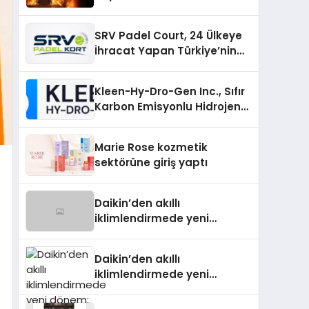
SRV Padel Court, 24 Ülkeye
İhracat Yapan Türkiye’nin
Padel Kortu Üretim Gücü
Kleen-Hy-Dro-Gen Inc., Sıfır
Karbon Emisyonlu Hidrojen
Isıtma Teknolojisinde ISO ve
TSSA Düzenleyici Onaylarını
Marie Rose kozmetik
Aldı
sektörüne giriş yaptı
Daikin’den akıllı
iklimlendirmede yeni
dönem: Madoka Plus
Türkiye’de
Daikin’den akıllı
iklimlendirmede yeni
dönem: Madoka Plus
Türkiye’de