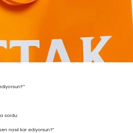
ediyorsun?’”
na sordu:
 sen nasıl kar ediyorsun?”