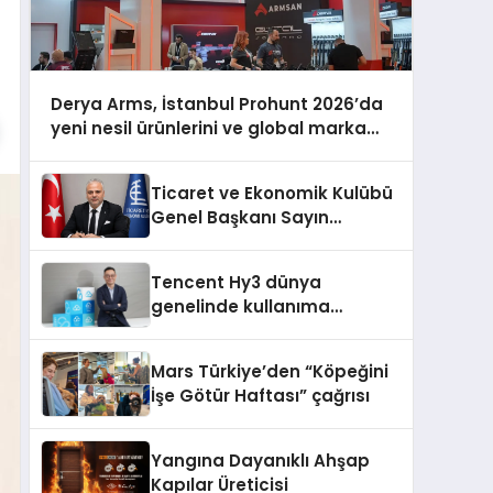
Derya Arms, İstanbul Prohunt 2026’da
yeni nesil ürünlerini ve global marka
vizyonunu sergiledi
Ticaret ve Ekonomik Kulübü
Genel Başkanı Sayın
Mehmet Ulutaş, ekonomiye
dair yaptığı açıklamada
Tencent Hy3 dünya
şunları kaydetti:
genelinde kullanıma
sunuldu
Mars Türkiye’den “Köpeğini
İşe Götür Haftası” çağrısı
Yangına Dayanıklı Ahşap
Kapılar Üreticisi