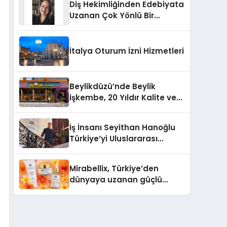
Diş Hekimliğinden Edebiyata
Uzanan Çok Yönlü Bir
Yaşam: Yeşim Şahin Yaman
İtalya Oturum İzni Hizmetleri
Beylikdüzü’nde Beylik
İşkembe, 20 Yıldır Kalite ve
Lezzetin Değişmeyen Adresi
İş İnsanı Seyithan Hanoğlu
Türkiye’yi Uluslararası
Arenada Tanıtmayı
Hedefliyor
Mirabellix, Türkiye’den
dünyaya uzanan güçlü
büyümesini sürdürüyor