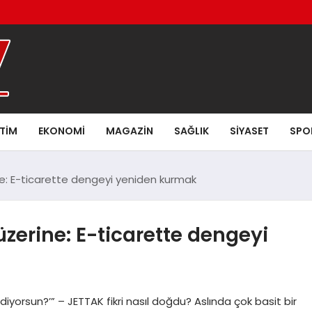
ITIM
EKONOMI
MAGAZIN
SAĞLIK
SIYASET
SPO
ne: E-ticarette dengeyi yeniden kurmak
zerine: E-ticarette dengeyi
iyorsun?’” – JETTAK fikri nasıl doğdu? Aslında çok basit bir