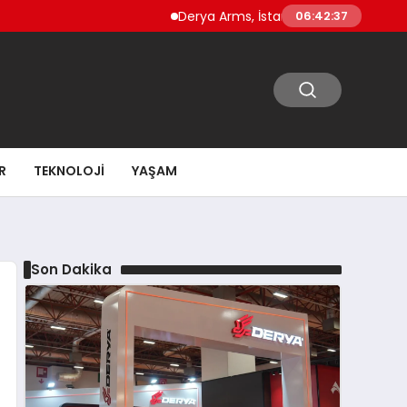
Derya Arms, İstanbul Prohunt 2026’da yeni nes
06:42:38
R
TEKNOLOJI
YAŞAM
Son Dakika