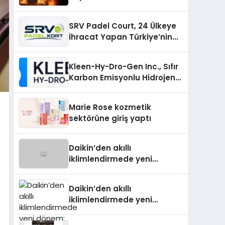
SRV Padel Court, 24 Ülkeye
İhracat Yapan Türkiye’nin
Padel Kortu Üretim Gücü
Kleen-Hy-Dro-Gen Inc., Sıfır
Karbon Emisyonlu Hidrojen
Isıtma Teknolojisinde ISO ve
TSSA Düzenleyici Onaylarını
Marie Rose kozmetik
Aldı
sektörüne giriş yaptı
Daikin’den akıllı
iklimlendirmede yeni
dönem: Madoka Plus
Türkiye’de
Daikin’den akıllı
iklimlendirmede yeni
dönem: Madoka Plus
Türkiye’de