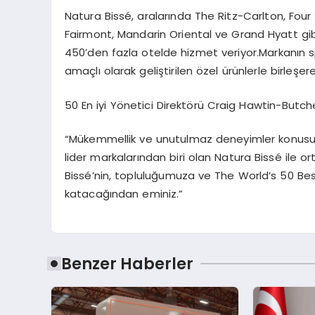
Natura Bissé, aralarında The Ritz-Carlton, Fou
Fairmont, Mandarin Oriental ve Grand Hyatt gib
450’den fazla otelde hizmet veriyor.Markanın 
amaçlı olarak geliştirilen özel ürünlerle birleşe
50 En iyi Yönetici Direktörü Craig Hawtin-Butch
“Mükemmellik ve unutulmaz deneyimler konusunda
lider markalarından biri olan Natura Bissé ile 
Bissé’nin, topluluğumuza ve The World’s 50 Best
katacağından eminiz.”
Benzer Haberler