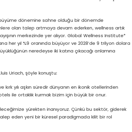
 bir büyüme dönemine sahne olduğu bir dönemde
mlere olan talep artmaya devam ederken, wellness artık
yışının merkezinde yer alıyor. Global Wellness Institute*
ana her yıl %9 oranında büyüyor ve 2028’de 9 trilyon dolara
büyüklüğünün neredeyse iki katına çıkacağı anlamına
luis Uriach
, şöyle konuştu:
e kırk yılı aşkın süredir dünyanın en ikonik otellerinden
otels ile ortaklık kurmak bizim için büyük bir onur.
leceğimize yürekten inanıyoruz. Çünkü bu sektör, giderek
alep eden yeni bir küresel paradigmada kilit bir rol