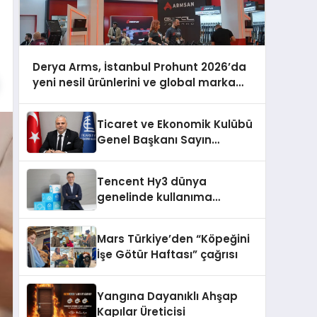
Derya Arms, İstanbul Prohunt 2026’da
yeni nesil ürünlerini ve global marka
vizyonunu sergiledi
Ticaret ve Ekonomik Kulübü
Genel Başkanı Sayın
Mehmet Ulutaş, ekonomiye
dair yaptığı açıklamada
Tencent Hy3 dünya
şunları kaydetti:
genelinde kullanıma
sunuldu
Mars Türkiye’den “Köpeğini
İşe Götür Haftası” çağrısı
Yangına Dayanıklı Ahşap
Kapılar Üreticisi