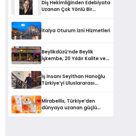
Diş Hekimliğinden Edebiyata
Uzanan Çok Yönlü Bir
Yaşam: Yeşim Şahin Yaman
İtalya Oturum İzni Hizmetleri
Beylikdüzü’nde Beylik
İşkembe, 20 Yıldır Kalite ve
Lezzetin Değişmeyen Adresi
İş İnsanı Seyithan Hanoğlu
Türkiye’yi Uluslararası
Arenada Tanıtmayı
Hedefliyor
Mirabellix, Türkiye’den
dünyaya uzanan güçlü
büyümesini sürdürüyor