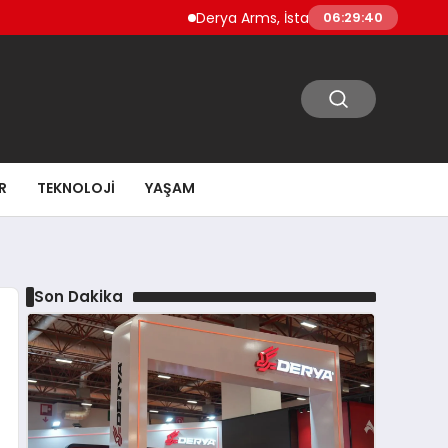
Derya Arms, İstanbul Prohunt 2026’da yeni ne
06:29:41
R
TEKNOLOJI
YAŞAM
Son Dakika