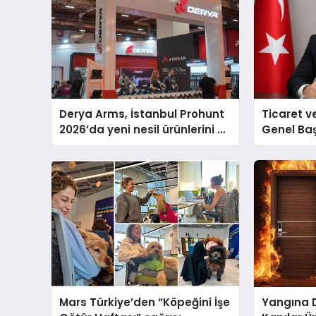
Derya Arms, İstanbul Prohunt
Ticaret v
2026’da yeni nesil ürünlerini ve
Genel Ba
global marka vizyonunu
Ulutaş, e
sergiledi
açıklamad
Mars Türkiye’den “Köpeğini İşe
Yangına 