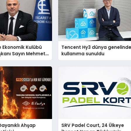
e Ekonomik Kulübü
Tencent Hy3 dünya genelind
şkanı Sayın Mehmet
kullanıma sunuldu
konomiye dair yaptığı
a şunları kaydetti:
Dayanıklı Ahşap
SRV Padel Court, 24 Ülkeye