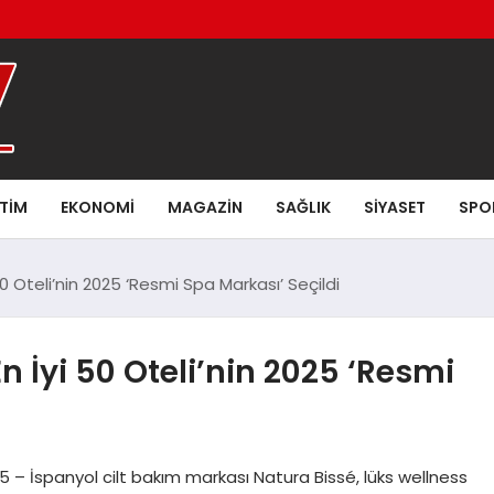
ITIM
EKONOMI
MAGAZIN
SAĞLIK
SIYASET
SPO
0 Oteli’nin 2025 ‘Resmi Spa Markası’ Seçildi
 İyi 50 Oteli’nin 2025 ‘Resmi
 İspanyol cilt bakım markası Natura Bissé, lüks wellness