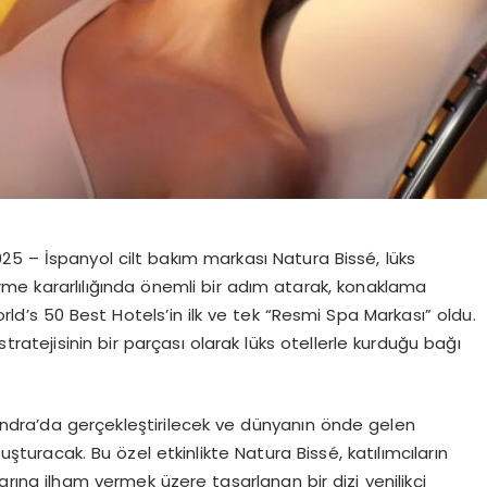
 – İspanyol cilt bakım markası Natura Bissé, lüks
ürme kararlılığında önemli bir adım atarak, konaklama
ld’s 50 Best Hotels’in ilk ve tek “Resmi Spa Markası” oldu.
tratejisinin bir parçası olarak lüks otellerle kurduğu bağı
Londra’da gerçekleştirilecek ve dünyanın önde gelen
luşturacak. Bu özel etkinlikte Natura Bissé, katılımcıların
ına ilham vermek üzere tasarlanan bir dizi yenilikçi