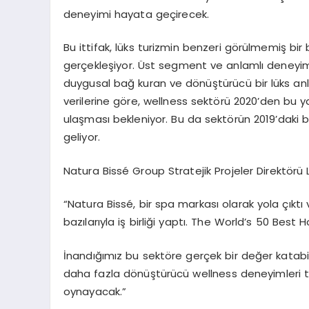
deneyimi hayata geçirecek.
Bu ittifak, lüks turizmin benzeri görülmemiş
gerçekleşiyor. Üst segment ve anlamlı deneyi
duygusal bağ kuran ve dönüştürücü bir lüks anla
verilerine göre, wellness sektörü 2020’den bu y
ulaşması bekleniyor. Bu da sektörün 2019’daki 
geliyor.
Natura Bissé Group Stratejik Projeler Direktörü L
“Natura Bissé, bir spa markası olarak yola çıktı v
bazılarıyla iş birliği yaptı. The World’s 50 Best H
İnandığımız bu sektöre gerçek bir değer katabi
daha fazla
dönüştürücü wellness deneyimleri
t
oynayacak.”