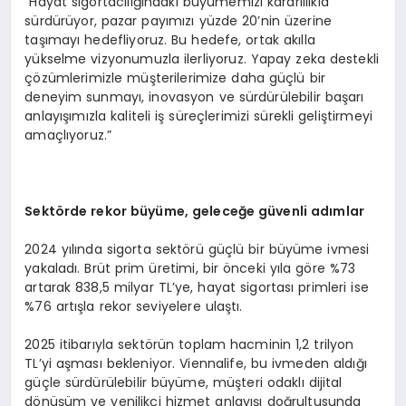
“Hayat sigortacılığındaki büyümemizi kararlılıkla
sürdürüyor, pazar payımızı yüzde 20’nin üzerine
taşımayı hedefliyoruz. Bu hedefe, ortak akılla
yükselme vizyonumuzla ilerliyoruz. Yapay zeka destekli
çözümlerimizle müşterilerimize daha güçlü bir
deneyim sunmayı, inovasyon ve sürdürülebilir başarı
anlayışımızla kaliteli iş süreçlerimizi sürekli geliştirmeyi
amaçlıyoruz.”
Sekt
ö
rde r
ekor
büyüme, geleceğe güvenli adımlar
2024 yılında sigorta sektörü güçlü bir büyüme ivmesi
yakaladı. Brüt prim üretimi, bir önceki yıla göre %73
artarak 838,5 milyar TL’ye, hayat sigortası primleri ise
%76 artışla rekor seviyelere ulaştı.
2025 itibarıyla sektörün toplam hacminin 1,2 trilyon
TL’yi aşması bekleniyor. Viennalife, bu ivmeden aldığı
güçle sürdürülebilir büyüme, müşteri odaklı dijital
dönüşüm ve yenilikçi hizmet anlayışı doğrultusunda