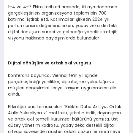
1–4 ve 4–7 Ekim tarihleri arasında, iki ayrı dönemde
gerçekleştirilen organizasyona toplam bin 700
katılımcı iştirak etti. Katılımcılar, şirketin 2024 yılı
performansını değerlendirirken, yapay zeka destekli
dijital dönüşüm süreci ve geleceğe yönelik stratejik
vizyonu hakkında paylaşımlarda bulundular.
Dijital d
ö
nüşüm ve ortak akıl vurgusu
Konferans boyunca, Viennalife’ın yıl içinde
gerçekleştirdiği yenilikler, dijitalleşme yolculuğu ve
müşteri deneyimini ileriye taşıyan uygulamaları ele
alındı.
Etkinliğin ana teması olan “Birlikte Daha Akıllıyız, Ortak
Akılla Yükseliyoruz” mottosu, şirketin birlik, dayanışma
ve ortak akıl temelli kurumsal kültürünü yansıttı. Üst
düzey yönetim kadrosu, yapay zeka destekli dijital
altyapı sayesinde müşteri odaklı çözümler üretmeye