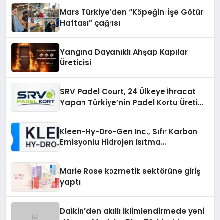
Mars Türkiye’den “Köpeğini İşe Götür
Haftası” çağrısı
Yangına Dayanıklı Ahşap Kapılar
Üreticisi
SRV Padel Court, 24 Ülkeye İhracat
Yapan Türkiye’nin Padel Kortu Üretim
Gücü
Kleen-Hy-Dro-Gen Inc., Sıfır Karbon
Emisyonlu Hidrojen Isıtma
Teknolojisinde ISO ve TSSA
Düzenleyici Onaylarını Aldı
Marie Rose kozmetik sektörüne giriş
yaptı
Daikin’den akıllı iklimlendirmede yeni