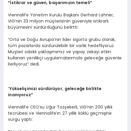
“İstikrar ve gü
ven,
başarımızın temeli”
Viennalife Yönetim Kurulu Başkanı Gerhard Lahner,
VIG’nin 33 milyon müşterisinin güveniyle istikrarlı
büyümesini sürdürdüğünü belirtti:
“Orta ve Doğu Avrupa’nın lider sigorta grubu olarak,
tüm pazarlarda sürdürülebilir bir varlık hedefliyoruz.
Müşteri odaklı yaklaşımımız ve yapay zekayı etkin
kullanan yenilikçi uygulamalarımızla geleceğe güvenle
ilerliyoruz” dedi.
“
Y
ükselişimizi sürdürüyor, geleceğe birlikte
inanıyoruz”
Viennalife CEO’su Uğur Tozşekerli, VIG’nin 200 yıllık
tecrübesi ve Viennalife’ın 27 yıllık köklü geçmişine
vurgu yaptı: