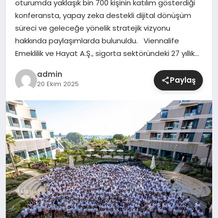
oturumda yaklaşık bin 700 kişinin katılım gösterdiği
konferansta, yapay zeka destekli dijital dönüşüm
SIYASET
süreci ve geleceğe yönelik stratejik vizyonu
hakkında paylaşımlarda bulunuldu. Viennalife
SPOR
Emeklilik ve Hayat A.Ş., sigorta sektöründeki 27 yıllık…
TEKNOLOJI
admin
Paylaş
20 Ekim 2025
YAŞAM