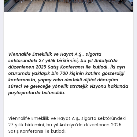
Viennalife Emeklilik ve Hayat A.Ş., sigorta
sekt
ö
ründeki 27 yıllık birikimini, bu yıl Antalya
’
da
d
üzenlenen 2025 Satış Konferansı ile kutladı. İki ayrı
oturumda yaklaşık bin 700 kişinin katılım g
ö
sterdiği
konferansta, yapay zeka destekli dijital d
ö
nüşüm
süreci ve geleceğe y
ö
nelik stratejik vizyonu hakkında
paylaşımlarda bulunuldu.
Viennalife Emeklilik ve Hayat A.Ş., sigorta sektöründeki
27 yıllık birikimini, bu yıl Antalya’da düzenlenen 2025
Satış Konferansı ile kutladı.