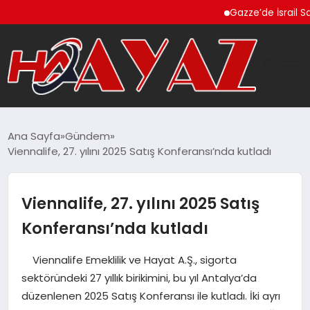
Gazze’de İsrail Saldırıla
GÜNDEM
Ana Sayfa
Gündem
Viennalife, 27. yılını 2025 Satış Konferansı’nda kutladı
DÜNYA
EĞITIM
Viennalife, 27. yılını 2025 Satış
Konferansı’nda kutladı
EKONOMI
Viennalife Emeklilik ve Hayat A.Ş., sigorta
MAGAZIN
sektöründeki 27 yıllık birikimini, bu yıl Antalya’da
düzenlenen 2025 Satış Konferansı ile kutladı. İki ayrı
SAĞLIK