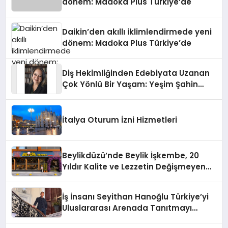
dönem: Madoka Plus Türkiye’de
Daikin’den akıllı iklimlendirmede yeni
dönem: Madoka Plus Türkiye’de
Diş Hekimliğinden Edebiyata Uzanan
Çok Yönlü Bir Yaşam: Yeşim Şahin
Yaman
İtalya Oturum İzni Hizmetleri
Beylikdüzü’nde Beylik İşkembe, 20
Yıldır Kalite ve Lezzetin Değişmeyen
Adresi
İş İnsanı Seyithan Hanoğlu Türkiye’yi
Uluslararası Arenada Tanıtmayı
Hedefliyor