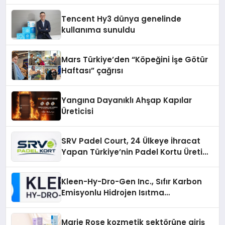
ekonomiye dair yaptığı açıklamada
şunları kaydetti:
Tencent Hy3 dünya genelinde
kullanıma sunuldu
Mars Türkiye’den “Köpeğini İşe Götür
Haftası” çağrısı
Yangına Dayanıklı Ahşap Kapılar
Üreticisi
SRV Padel Court, 24 Ülkeye İhracat
Yapan Türkiye’nin Padel Kortu Üretim
Gücü
Kleen-Hy-Dro-Gen Inc., Sıfır Karbon
Emisyonlu Hidrojen Isıtma
Teknolojisinde ISO ve TSSA
Düzenleyici Onaylarını Aldı
Marie Rose kozmetik sektörüne giriş