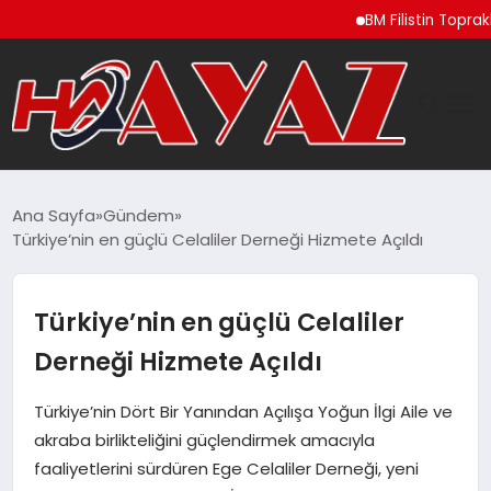
BM Filistin Topraklarında 
GÜNDEM
Ana Sayfa
Gündem
Türkiye’nin en güçlü Celaliler Derneği Hizmete Açıldı
DÜNYA
EĞITIM
Türkiye’nin en güçlü Celaliler
Derneği Hizmete Açıldı
EKONOMI
Türkiye’nin Dört Bir Yanından Açılışa Yoğun İlgi Aile ve
MAGAZIN
akraba birlikteliğini güçlendirmek amacıyla
faaliyetlerini sürdüren Ege Celaliler Derneği, yeni
SAĞLIK